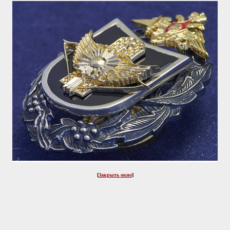
[
Закрыть окно
]