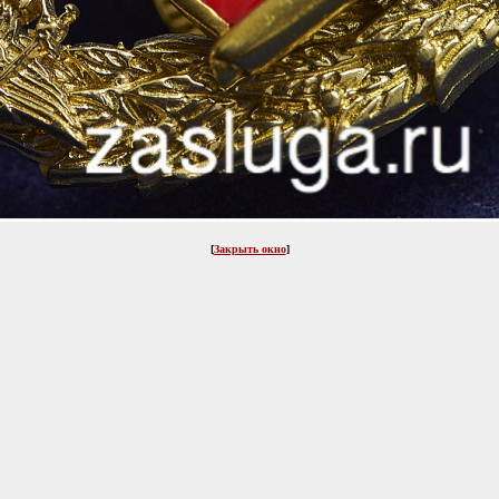
[
Закрыть окно
]