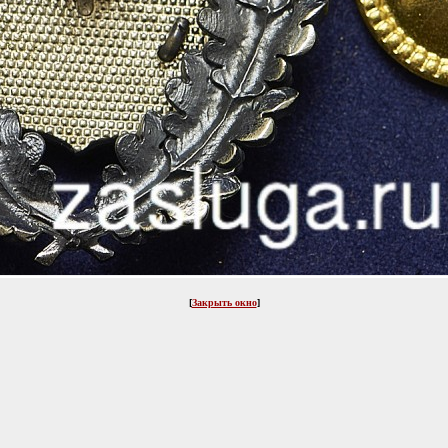
[
Закрыть окно
]