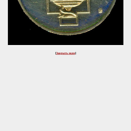
[
Закрыть окно
]