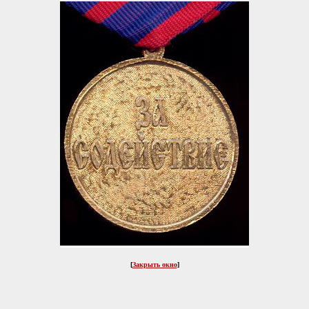
[
Закрыть окно
]