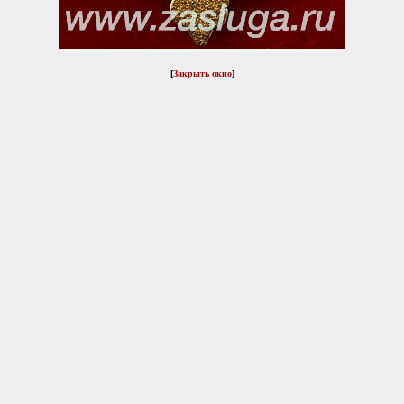
[
Закрыть окно
]