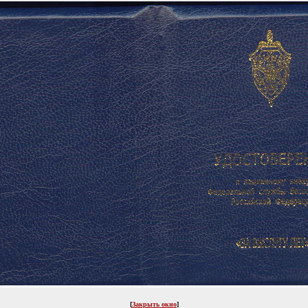
[
Закрыть окно
]