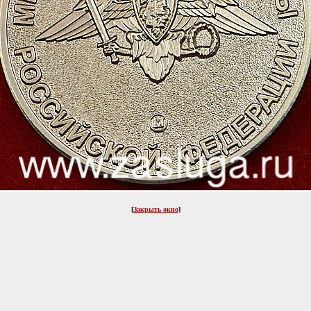
[
Закрыть окно
]