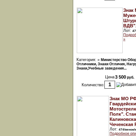
Знак
Муже
Штур
ВДВ"
Лот:
47
Подроб
»
Категория: »
Министерство Обо
Отличники, Знаки Отличия, Наг
Знаки,Учебные заведения...
Цена
3 500
руб.
Количество:
Знак МО РФ
Гвардейск
Мотострел
Полк". Ста
Калиновск
Чеченская Р
Лот:
474/венок
Подробное опи