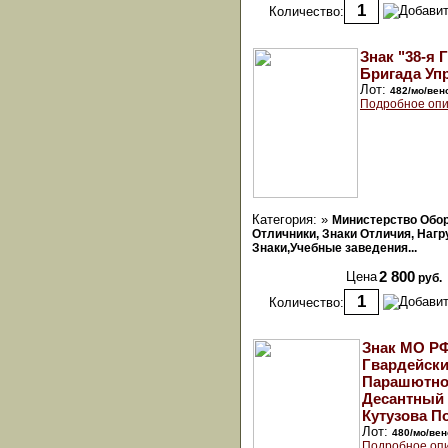
Количество:
Знак "38-я 
Бригада Уп
Лот:
482/мо/вен
Подробное опи
Категория: »
Министерство Обо
Отличники, Знаки Отличия, Наг
Знаки,Учебные заведения...
Цена
2 800
руб.
Количество:
Знак МО РФ
Гвардейск
Парашютно
Десантный
Кутузова П
Лот:
480/мо/вен
Подробное оп