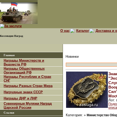
О нас
Каталог
Доставка и 
Коллекция Наград
Главная
Новинки
Награды Министерств и
Ведомств РФ
Награды Общественных
Организаций РФ
Зна
Награды Республик и Стран
"Эк
СНГ
Слу
Награды Разных Стран Мира
Воо
Сил"
Нагрудные знаки СССР
Мос
Награды ДНР и ЛНР
Лот:
Сувенирные Муляжи Наград
Подр
Царской России
описа
Ссылки
Категория: »
Министерство Обо