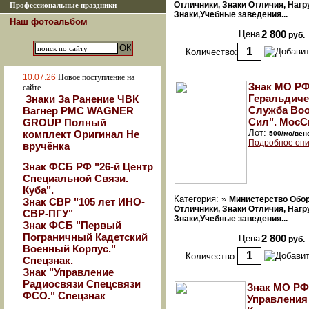
Отличники, Знаки Отличия, Наг
Профессиональные праздники
Знаки,Учебные заведения...
Наш фотоальбом
Цена
2 800
руб.
Количество:
10.07.26
Новое поступление на
Знак МО РФ
сайте...
Геральдиче
Знаки За Ранение ЧВК
Служба Во
Вагнер РМС WAGNER
Сил". МосС
GROUP Полный
Лот:
комплект Оригинал Не
500/мо/вен
Подробное опи
вручёнка
Знак ФСБ РФ "26-й Центр
Специальной Связи.
Куба".
Категория: »
Министерство Обо
Знак СВР "105 лет ИНО-
Отличники, Знаки Отличия, Наг
СВР-ПГУ"
Знаки,Учебные заведения...
Знак ФСБ "Первый
Пограничный Кадетский
Цена
2 800
руб.
Военный Корпус."
Количество:
Спецзнак.
Знак "Управление
Радиосвязи Спецсвязи
Знак МО РФ
ФСО." Спецзнак
Управления