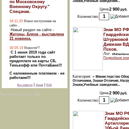
Знаки,Учебные заведения...
по Московскому
Военному Округу."
Цена
2 900
руб.
Спецзнак.
Количество:
18.11.20
Новое поступление на
сайте...
Знак МО РФ
Новый раздел на сайте -
Жетоны, Бляхи - выставлена
Гвардейски
21 новинка.
Штурмовой 
Дивизии ВДВ
30.05.19
Новости!!!
Псков.
С 1 июня 2019 года сайт
Лот:
494/мо/вен
работает только по
Подробное опи
предоплате на карты СБ,
Тинькофф или ПочтаБанк!!!
С наложенным платежом - не
Категория: »
Министерство Обо
работаем!!!
Отличники, Знаки Отличия, Наг
|
|
Знаки,Учебные заведения...
Все новости
Архив
RSS
Цена
2 900
руб.
Посетителей на сайте:
210
Количество:
Знак МО РФ
Гвардейск
Артиллери
106-ой Див