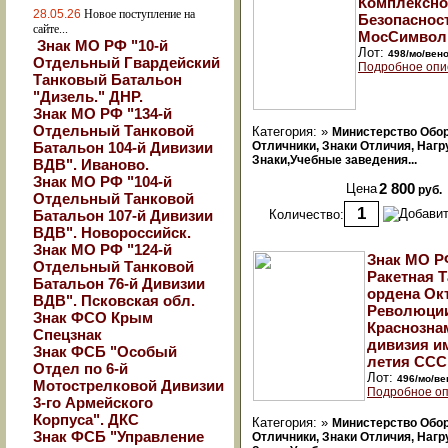
Комплексно
28.05.26
Новое поступление на
Безопаснос
сайте...
МосСимвол
Знак МО РФ "10-й
Лот:
498/мо/вен
Отдельный Гвардейский
Подробное опи
Танковый Батальон
"Дизель." ДНР.
Знак МО РФ "134-й
Отдельный Танковой
Категория: »
Министерство Обо
Батальон 104-й Дивизии
Отличники, Знаки Отличия, Наг
Знаки,Учебные заведения...
ВДВ". Иваново.
Знак МО РФ "104-й
Цена
2 800
руб.
Отдельный Танковой
Батальон 107-й Дивизии
Количество:
ВДВ". Новороссийск.
Знак МО РФ "124-й
Знак МО Р
Отдельный Танковой
Ракетная 
Батальон 76-й Дивизии
ордена Ок
ВДВ". Псковская обл.
Революци
Знак ФСО Крым
Краснозна
Спецзнак
дивизия им
Знак ФСБ "Особый
летия СССР
Отдел по 6-й
Лот:
496/мо/ве
Мотострелковой Дивизии
Подробное оп
3-го Армейского
Корпуса". ДКС
Категория: »
Министерство Обо
Знак ФСБ "Управление
Отличники, Знаки Отличия, Наг