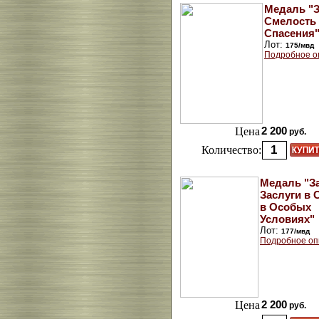
Медаль "
Смелость 
Спасения
Лот:
175/мвд
Подробное о
Цена
2 200
руб.
Количество:
Медаль "З
Заслуги в 
в Особых
Условиях"
Лот:
177/мвд
Подробное оп
Цена
2 200
руб.