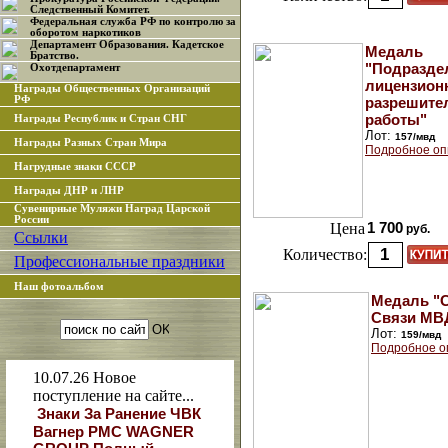
Следственный Комитет.
Федеральная служба РФ по контролю за
оборотом наркотиков
Департамент Образования. Кадетское
Медаль
Братство.
"Подразде
Охотдепартамент
лицензион
Награды Общественных Организаций
РФ
разрешите
работы"
Награды Республик и Стран СНГ
Лот:
157/мвд
Награды Разных Стран Мира
Подробное оп
Нагрудные знаки СССР
Награды ДНР и ЛНР
Сувенирные Муляжи Наград Царской
России
Цена
1 700
руб.
Ссылки
Количество:
Профессиональные праздники
Наш фотоальбом
Медаль "
Связи МВ
Лот:
159/мвд
Подробное о
10.07.26
Новое
поступление на сайте...
Знаки За Ранение ЧВК
Вагнер РМС WAGNER