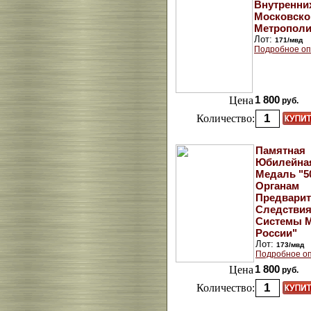
Внутренни
Московск
Метрополи
Лот:
171/мвд
Подробное оп
Цена
1 800
руб.
Количество:
Памятная
Юбилейна
Медаль "5
Органам
Предварит
Следстви
Системы 
России"
Лот:
173/мвд
Подробное оп
Цена
1 800
руб.
Количество: