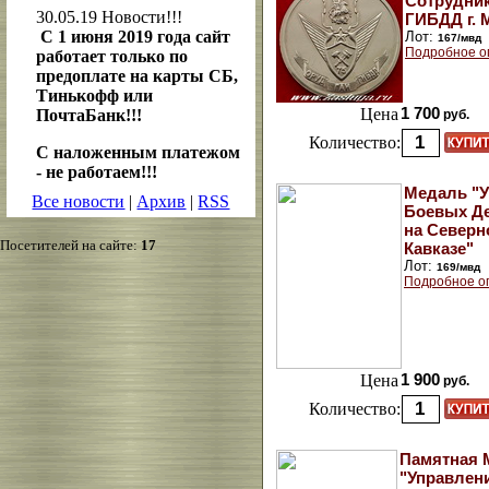
Сотрудни
30.05.19
Новости!!!
ГИБДД г. 
С 1 июня 2019 года сайт
Лот:
167/мвд
Подробное о
работает только по
предоплате на карты СБ,
Тинькофф или
Цена
1 700
ПочтаБанк!!!
руб.
Количество:
С наложенным платежом
- не работаем!!!
Медаль "У
Все новости
|
Архив
|
RSS
Боевых Д
на Северн
Посетителей на сайте:
17
Кавказе"
Лот:
169/мвд
Подробное о
Цена
1 900
руб.
Количество:
Памятная 
"Управлен