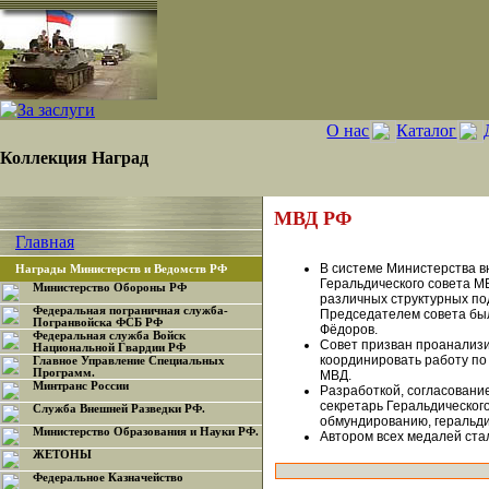
О нас
Каталог
Коллекция Наград
МВД РФ
Главная
В системе Министерства в
Награды Министерств и Ведомств РФ
Геральдического совета МВ
Министерство Обороны РФ
различных структурных по
Федеральная пограничная служба-
Председателем совета был
Погранвойска ФСБ РФ
Фёдоров.
Федеральная служба Войск
Совет призван проанализи
Национальной Гвардии РФ
координировать работу по
Главное Управление Специальных
Программ.
МВД.
Минтранс России
Разработкой, согласовани
секретарь Геральдическог
Служба Внешней Разведки РФ.
обмундированию, геральди
Министерство Образования и Науки РФ.
Автором всех медалей ста
ЖЕТОНЫ
Федеральное Казначейство