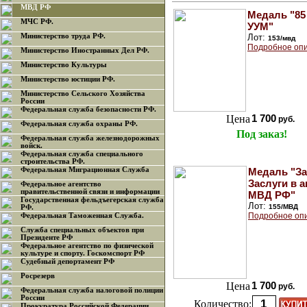
МВД РФ
Медаль "85
МЧС РФ.
УУМ"
Министерство труда РФ.
Лот:
153/мвд
Подробное опи
Министерство Иностранных Дел РФ.
Министерство Культуры
Министерство юстиции РФ.
Министерство Сельского Хозяйства
России
Федеральная служба безопасности РФ.
Цена
1 700
руб.
Федеральная служба охраны РФ.
Под заказ!
Федеральная служба железнодорожных
войск.
Федеральная служба специального
строительства РФ.
Федеральная Миграционная Служба
Медаль "За
Заслуги в 
Федеральное агентство
правительственной связи и информации
МВД РФ"
Государственная фельдъегерская служба
Лот:
155/МВД
РФ.
Подробное оп
Федеральная Таможенная Служба.
Служба специальных объектов при
Президенте РФ
Федеральное агентство по физической
культуре и спорту. Госкомспорт РФ
Судебный депортамент РФ
Росрезерв
Цена
1 700
руб.
Федеральная служба налоговой полиции
России
Количество:
Прокуратура Российской Федерации.