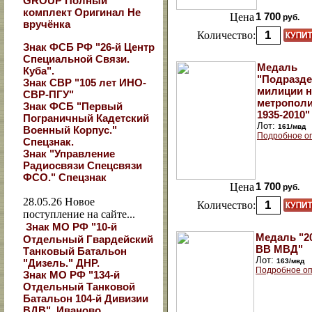
GROUP Полный
комплект Оригинал Не
Цена
1 700
руб.
вручёнка
Количество:
Знак ФСБ РФ "26-й Центр
Специальной Связи.
Медаль
Куба".
"Подразд
Знак СВР "105 лет ИНО-
милиции н
СВР-ПГУ"
метрополи
Знак ФСБ "Первый
1935-2010"
Пограничный Кадетский
Лот:
161/мвд
Военный Корпус."
Подробное о
Спецзнак.
Знак "Управление
Радиосвязи Спецсвязи
ФСО." Спецзнак
Цена
1 700
руб.
28.05.26
Новое
Количество:
поступление на сайте...
Знак МО РФ "10-й
Медаль "2
Отдельный Гвардейский
ВВ МВД"
Танковый Батальон
Лот:
"Дизель." ДНР.
163/мвд
Подробное оп
Знак МО РФ "134-й
Отдельный Танковой
Батальон 104-й Дивизии
ВДВ". Иваново.