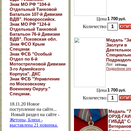
Знак МО РФ "104-й
Отдельный Танковой
Батальон 107-й Дивизии
Цена
1 700
ВДВ". Новороссийск.
руб.
Знак МО РФ "124-й
Количество:
Отдельный Танковой
Батальон 76-й Дивизии
ВДВ". Псковская обл.
Медаль "З
Знак ФСО Крым
Заслуги в
Спецзнак
Деятельно
Знак ФСБ "Особый
Специальн
Отдел по 6-й
Подраздел
Мотострелковой Дивизии
Лот:
165/мвд
3-го Армейского
Подробное оп
Корпуса". ДКС
Знак ФСБ "Управление
по Московскому
Военному Округу."
Цена
1 700
руб.
Спецзнак.
Количество:
18.11.20
Новое
поступление на сайте...
Медаль "7
Новый раздел на сайте -
ОРУД-ГАИ
Жетоны, Бляхи -
ГИБДД" С
выставлена 21 новинка.
Ветерано