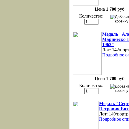
Цена
1 700
руб.
Количество:
Медаль "Ал
Маринеско 1
1963"
Лот:
142/пор
Подробное о
Цена
1 700
руб.
Количество:
Медаль "Серг
Петрович Бот
Лот:
140/портр
Подробное опи