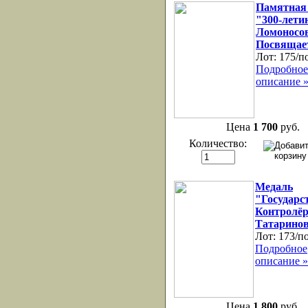
Памятная
"300-лети
Ломоносо
Посвящае
Лот:
175/п
Подробное
описание 
Цена
1 700
руб.
Количество:
Медаль
"Государс
Контролёр
Татаринов
Лот:
173/п
Подробное
описание »
Цена
1 800
руб.