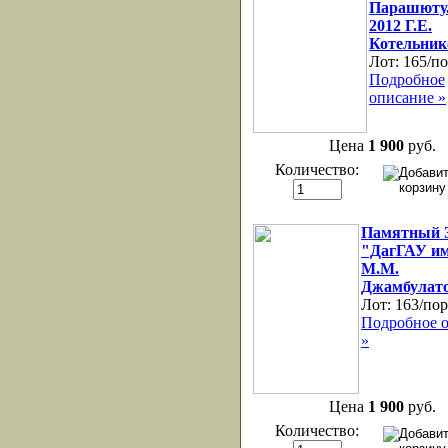
Парашюту.
2012 Г.Е.
Котельник
Лот:
165/по
Подробное
описание »
Цена
1 900
руб.
Количество:
Памятный 
"ДагГАУ и
М.М.
Джамбулат
Лот:
163/пор
Подробное 
»
Цена
1 900
руб.
Количество: