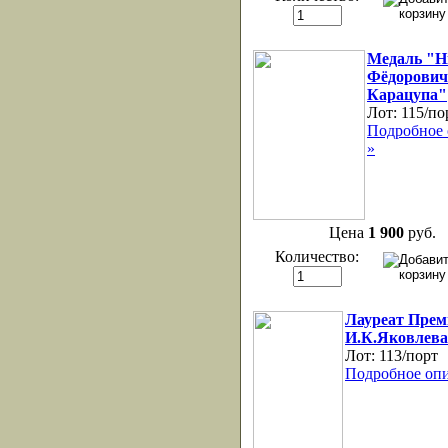
Медаль "Н
Фёдорович
Карацупа"
Лот:
115/по
Подробное 
»
Цена
1 900
руб.
Количество:
Лауреат Прем
И.К.Яковлева
Лот:
113/порт
Подробное опи