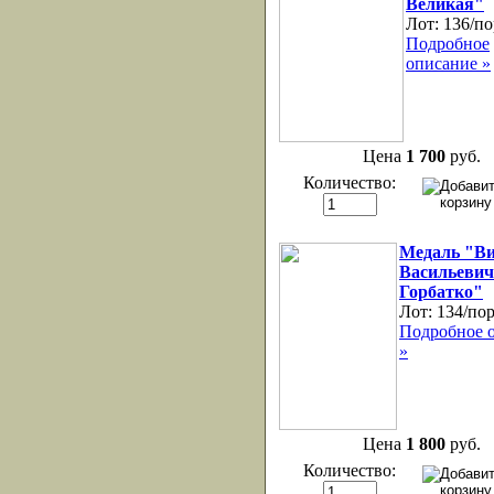
Великая"
Лот:
136/по
Подробное
описание »
Цена
1 700
руб.
Количество:
Медаль "В
Васильевич
Горбатко"
Лот:
134/по
Подробное 
»
Цена
1 800
руб.
Количество: