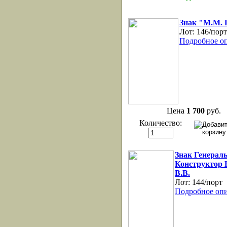
Знак "М.М. 
Лот:
146/порт
Подробное о
Цена
1 700
руб.
Количество:
Знак Генерал
Конструктор 
В.В.
Лот:
144/порт
Подробное опи