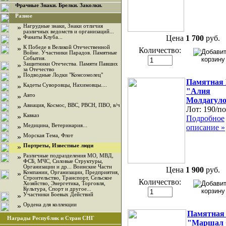
Фрачные Знаки. Брелки. Заколки.
Разное
»
Нагрудные знаки, Знаки отличия
различных ведомств и организаций...
Цена
1 700
руб.
»
Фанаты Клуба...
»
К Победе в Великой Отечественной
Количество:
Войне. Участники Парадов. Памятные
События.
»
Защитники Отечества. Памяти Павших
за Отечество
»
Подводные Лодки "Комсомолец"
Памятная
»
Кадеты Суворовцы, Нахимовцы....
"Алия
»
Авто
Молдагуло
»
Авиация, Космос, ВВС, РВСН, ПВО, в/ч
Лот:
190/по
»
Кавказ
Подробное
»
Медицина, Ветеринария...
описание »
»
Морская Тема, Флот
»
Портреты, Известные люди
»
Различные подразделения МО, МВД,
ФСБ, МЧС, Силовые Структуры,
Организации и др... Воинские Части
Цена
1 900
руб.
»
Компании, Организации, Предприятия,
Строительство, Транспорт, Сельское
Количество:
Хозяйство, Энергетика, Торговля,
Культура, Спорт и другое...
»
Участники Боевых Действий
»
Ордена для коллекции
Памятная
Награды Республик и Стран СНГ
"Маршал