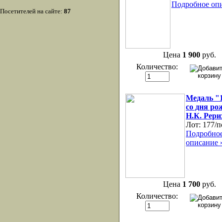
Подробное оп
Посетителей на сайте:
87
Цена
1 900
руб.
Количество:
Медаль "1
со дня ро
Н.К. Рери
Лот:
177/п
Подробно
описание 
Цена
1 700
руб.
Количество: