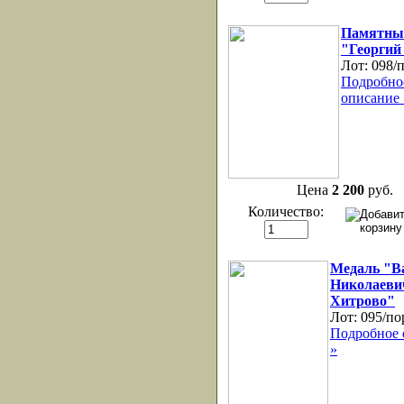
Памятны
"Георгий
Лот:
098/
Подробно
описание 
Цена
2 200
руб.
Количество:
Медаль "В
Николаеви
Хитрово"
Лот:
095/по
Подробное 
»