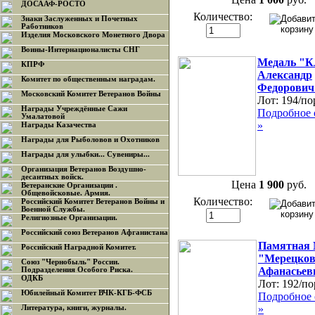
ДОСААФ-РОСТО
Количество:
Знаки Заслуженных и Почетных
Работников
Изделия Московского Монетного Двора
Воины-Интернационалисты СНГ
Медаль "К
КПРФ
Александр
Комитет по общественным наградам.
Федорович
Московский Комитет Ветеранов Войны
Лот:
194/по
Награды Учреждённые Сажи
Подробное 
Умалатовой
»
Награды Казачества
Награды для Рыболовов и Охотников
Награды для улыбки... Сувениры...
Организация Ветеранов Воздушно-
десантных войск.
Цена
1 900
руб.
Ветеранские Организации .
Общевойсковые. Армия.
Количество:
Российский Комитет Ветеранов Войны и
Военной Службы.
Религиозные Организации.
Российский союз Ветеранов Афганистана
Памятная 
Российский Наградной Комитет.
"Мерецков
Союз "Чернобыль" России.
Афанасьев
Подразделения Особого Риска.
ОДКБ
Лот:
192/по
Юбилейный Комитет ВЧК-КГБ-ФСБ
Подробное 
»
Литература, книги, журналы.