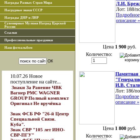
Награды Разных Стран Мира
Л.И. Бреж
Лот:
188/п
Нагрудные знаки СССР
Подробное
Награды ДНР и ЛНР
описание »
Сувенирные Муляжи Наград Царской
России
Ссылки
Профессиональные праздники
Цена
1 900
руб.
Наш фотоальбом
Количество:
Памятная
10.07.26
Новое
"Генерали
поступление на сайте...
И.В. Стал
Знаки За Ранение ЧВК
Лот:
186/по
Вагнер РМС WAGNER
Подробное
GROUP Полный комплект
описание »
Оригинал Не вручёнка
Знак ФСБ РФ "26-й Центр
Специальной Связи.
Куба".
Цена
1 800
руб.
Знак СВР "105 лет ИНО-
СВР-ПГУ"
Количество: