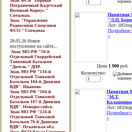
Знак ФСБ "Первый
Пограничный Кадетский
Военный Корпус."
Памятная 
Спецзнак.
"Л.П. Бери
Знак "Управление
Лот:
185/по
Радиосвязи Спецсвязи
ФСО." Спецзнак
Подробное 
»
28.05.26
Новое
поступление на сайте...
Знак МО РФ "10-й
Отдельный Гвардейский
Танковый Батальон
Цена
1 900
руб.
"Дизель." ДНР.
Знак МО РФ "134-й
Количество:
Отдельный Танковой
Батальон 104-й Дивизии
ВДВ". Иваново.
Памятная 
Знак МО РФ "104-й
Отдельный Танковой
"М.Т.
Батальон 107-й Дивизии
Калашнико
ВДВ". Новороссийск.
Лот:
183/по
Знак МО РФ "124-й
Подробное 
Отдельный Танковой
»
Батальон 76-й Дивизии
ВДВ". Псковская обл.
Знак ФСО Крым Спецзнак