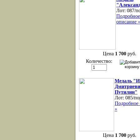
"Александ
Лот:
087/п
Подробное
описание 
Цена
1 700
руб.
Количество:
Медаль "И
Дмитриев
Путилин"
Лот:
085/по
Подробное 
»
Цена
1 700
руб.