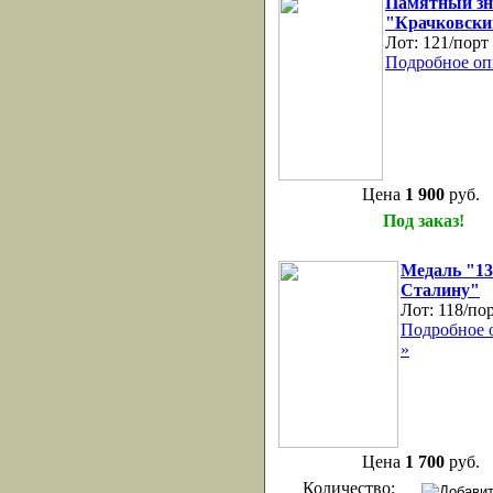
Памятный зн
"Крачковски
Лот:
121/порт
Подробное оп
Цена
1 900
руб.
Под заказ!
Медаль "13
Сталину"
Лот:
118/по
Подробное 
»
Цена
1 700
руб.
Количество: