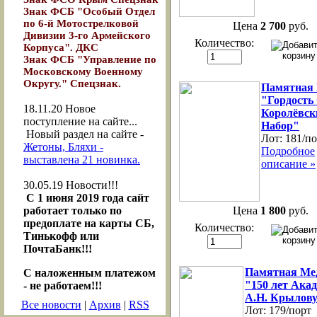
Знак ФСБ "Особый Отдел
по 6-й Мотострелковой
Цена
2 700
руб.
Дивизии 3-го Армейского
Количество:
Корпуса". ДКС
Знак ФСБ "Управление по
Московскому Военному
Округу." Спецзнак.
Памятная
"Гордость
18.11.20
Новое
Королёвск
поступление на сайте...
Набор"
Новый раздел на сайте -
Лот:
181/по
Жетоны, Бляхи -
Подробное
выставлена 21 новинка.
описание »
30.05.19
Новости!!!
С 1 июня 2019 года сайт
работает только по
Цена
1 800
руб.
предоплате на карты СБ,
Количество:
Тинькофф или
ПочтаБанк!!!
Памятная Ме
С наложенным платежом
"150 лет Ака
- не работаем!!!
А.Н. Крылов
Все новости
|
Архив
|
RSS
Лот:
179/порт