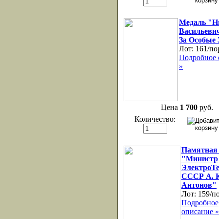
Медаль "Н
Васильевич
За Особые 
Лот:
161/по
Подробное 
»
Цена
1 700
руб.
Количество:
Памятная
"Министр
ЭлектроТ
СССР А. 
Антонов"
Лот:
159/п
Подробное
описание »