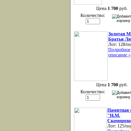
Цена
1 700
руб.
Количество:
Золотая М
Братья Л
Лот:
128/п
Подробное
описание »
Цена
1 700
руб.
Количество:
Памятная 
"Н.М.
Скоморохо
Лот:
125/по