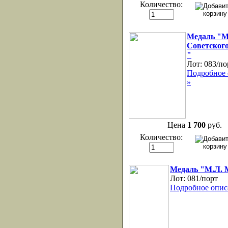
Количество:
Медаль "
Советског
"
Лот:
083/по
Подробное 
»
Цена
1 700
руб.
Количество:
Медаль "М.Л. 
Лот:
081/порт
Подробное опис