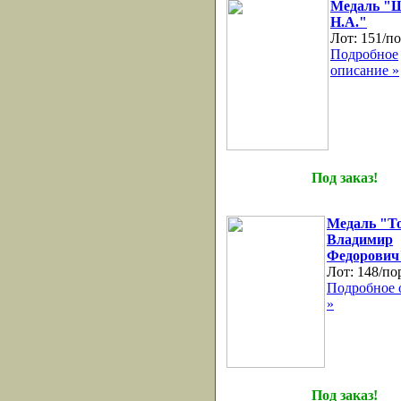
Медаль "
Н.А."
Лот:
151/по
Подробное
описание »
Под заказ!
Медаль "Т
Владимир
Федорович
Лот:
148/по
Подробное 
»
Под заказ!