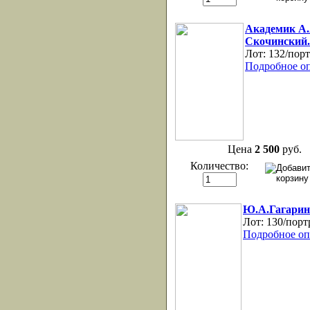
Академик А.
Скочинский.
Лот:
132/порт
Подробное о
Цена
2 500
руб.
Количество:
Ю.А.Гагарин
Лот:
130/порт
Подробное оп