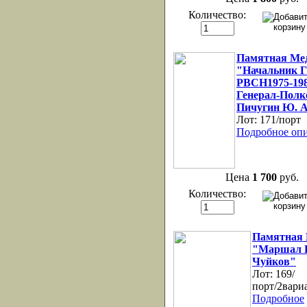
Количество:
Памятная Ме
"Начальник 
РВСН1975-1984
Генерал-Полк
Пичугин Ю. А
Лот:
171/порт
Подробное опи
Цена
1 700
руб.
Количество:
Памятная 
"Маршал 
Чуйков"
Лот:
169/
порт/2вари
Подробное