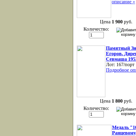
описание »
Цена
1 900
руб.
Количество:
Памятный Зн
Егоров. Дире
Севмаша 195
Лот:
167/порт
Подробное оп
Цена
1 800
руб.
Количество:
Медаль "1
Ранцевому