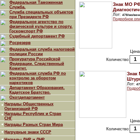
Федеральная Таможенная
Знак МО РФ
Служба.
Диагностич
Служба специальных объектов
Лот:
478/мо/вен
при Президенте РФ
Подробное опи
Федеральное агентство по
физической культуре и спорту.
Госкомспорт РФ
Судебный депортамент РФ
Росрезерв
Федеральная служба налоговой
Цена
полиции России
Прокуратура Российской
Количество:
Федерации. Следственный
Комитет.
Федеральная служба РФ по
Знак 
контролю за оборотом
Штур
наркотиков
Лот:
47
Департамент Образования.
Подроб
Кадетское Братство.
Охотдепартамент
Награды Общественных
Организаций РФ
Награды Республик и Стран
СНГ
Цена
Награды Разных Стран Мира
Количество:
Нагрудные знаки СССР
Награды ДНР и ЛНР