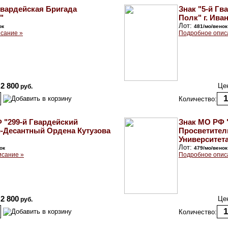
Гвардейская Бригада
Знак "5-й Г
"
Полк" г. Ива
Лот:
ок
481/мо/венок
сание »
Подробное опис
2 800
Це
руб.
Количество:
 "299-й Гвардейский
Знак МО РФ 
-Десантный Ордена Кутузова
Просветител
Университета
Лот:
ок
479/мо/венок
исание »
Подробное опис
2 800
Це
руб.
Количество: