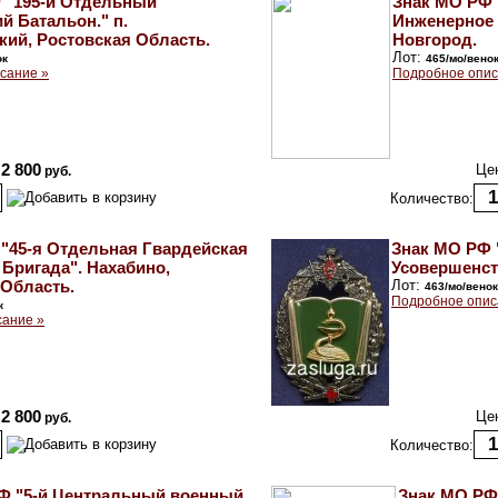
 "195-й Отдельный
Знак МО РФ 
й Батальон." п.
Инженерное
кий, Ростовская Область.
Новгород.
Лот:
ок
465/мо/вено
сание »
Подробное опис
2 800
Це
руб.
Количество:
"45-я Отдельная Гвардейская
Знак МО РФ 
Бригада". Нахабино,
Усовершенст
Область.
Лот:
463/мо/венок
Подробное опис
к
сание »
2 800
Це
руб.
Количество:
Ф "5-й Центральный военный
Знак МО РФ