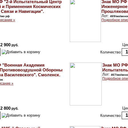
Ф "2-й Испытательный Центр
Знак МО РФ
 и Применения Космических
Инженерное 
 Связи и Навигации".
Прошлякова
Лот:
к/мо рф
469/мо/вено
исание »
Подробное опи
2 900
Це
руб.
Количество:
Ф "Военная Академия
Знак МО РФ
 Противовоздушной Обороны
Испытательн
а Василевского". Смоленск.
Лот:
467/мо/вен
Подробное опи
ок
исание »
2 800
Це
руб.
Количество: