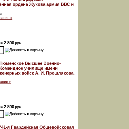
ённая ордена Жукова армия ВВС и
ок
сание »
на
2 800
руб.
 Тюменское Высшее Военно-
 Командное училище имени
енерных войск А. И. Прошлякова.
к
ание »
на
2 800
руб.
"41-я Гвардейская Общевойсковая