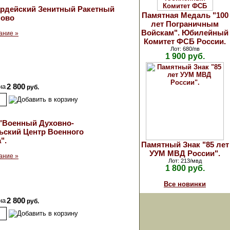
вардейский Зенитный Ракетный
Памятная Медаль "100
ново
лет Пограничным
Войскам". Юбилейный
ание »
Комитет ФСБ России.
Лот: 680/пв
1 900 руб.
на
2 800
руб.
"Военный Духовно-
ьский Центр Военного
".
Памятный Знак "85 лет
УУМ МВД России".
ание »
Лот: 213/мвд
1 800 руб.
Все новинки
на
2 800
руб.