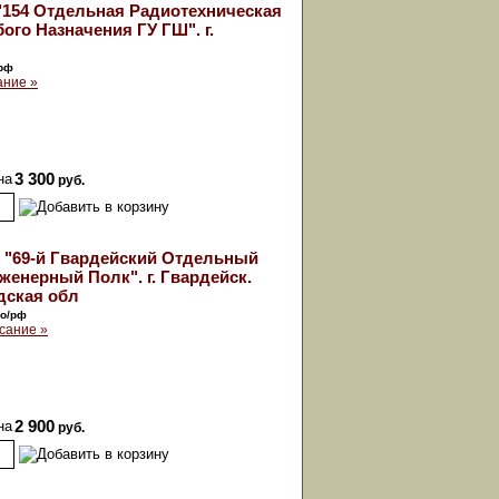
"154 Отдельная Радиотехническая
ого Назначения ГУ ГШ". г.
орф
ание »
на
3 300
руб.
 "69-й Гвардейский Отдельный
енерный Полк". г. Гвардейск.
дская обл
мо/рф
сание »
на
2 900
руб.