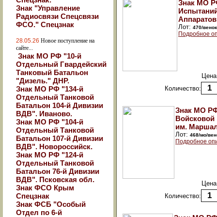
Знак МО Р
Знак "Управление
Испытаний
Радиосвязи Спецсвязи
Аппаратов
ФСО." Спецзнак
Лот:
470/вено
Подробное оп
28.05.26
Новое поступление на
сайте...
Знак МО РФ "10-й
Отдельный Гвардейский
Танковый Батальон
Цена
"Дизель." ДНР.
Знак МО РФ "134-й
Количество:
Отдельный Танковой
Батальон 104-й Дивизии
Знак МО Р
ВДВ". Иваново.
Войсковой
Знак МО РФ "104-й
им. Маршал
Отдельный Танковой
Лот:
468/мо/вен
Батальон 107-й Дивизии
Подробное оп
ВДВ". Новороссийск.
Знак МО РФ "124-й
Отдельный Танковой
Батальон 76-й Дивизии
ВДВ". Псковская обл.
Цена
Знак ФСО Крым
Спецзнак
Количество:
Знак ФСБ "Особый
Отдел по 6-й