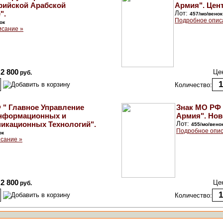
рийской Арабской
Армия". Цен
".
Лот:
457/мо/венок
Подробное опис
ок
исание »
2 800
Це
руб.
Количество:
 " Главное Управление
Знак МО РФ 
Информационных и
Армия". Нов
икационных Технологий".
Лот:
455/мо/вено
Подробное опис
ок
сание »
2 800
Це
руб.
Количество: