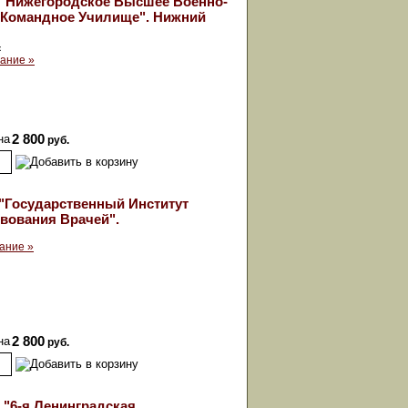
"Нижегородское Высшее Военно-
 Командное Училище". Нижний
к
ание »
на
2 800
руб.
"Государственный Институт
вования Врачей".
ание »
на
2 800
руб.
 "6-я Ленинградская