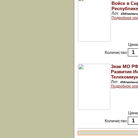
Войск в Си
Республике
Лот:
458/мо/вен
Подробное оп
Цена
Количество:
Знак МО РФ
Развития 
Телекоммун
Лот:
456/мо/вен
Подробное опи
Цена
Количество: