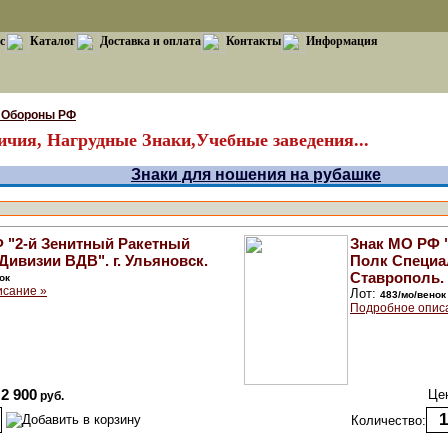
с
Каталог
Доставка и оплата
Контакты
Информация
 Обороны РФ
чия, Нагрудные Знаки,Учебные заведения...
Знаки для ношения на рубашке
 "2-й Зенитный Ракетный
Знак МО РФ 
Дивизии ВДВ". г. Ульяновск.
Полк Специал
Ставрополь.
ок
исание »
Лот:
483/мо/венок
Подробное опис
2 900
Це
руб.
Количество: