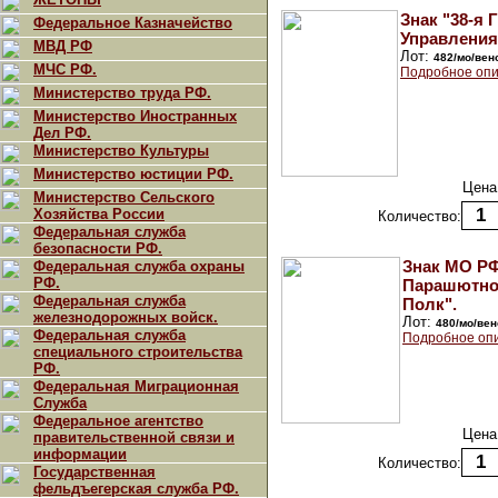
Знак "38-я 
Федеральное Казначейство
Управления
МВД РФ
Лот:
482/мо/вен
МЧС РФ.
Подробное опи
Министерство труда РФ.
Министерство Иностранных
Дел РФ.
Министерство Культуры
Министерство юстиции РФ.
Цена
Министерство Сельского
Хозяйства России
Количество:
Федеральная служба
безопасности РФ.
Знак МО РФ
Федеральная служба охраны
РФ.
Парашютно
Федеральная служба
Полк".
железнодорожных войск.
Лот:
480/мо/вен
Федеральная служба
Подробное оп
специального строительства
РФ.
Федеральная Миграционная
Служба
Федеральное агентство
Цена
правительственной связи и
информации
Количество:
Государственная
фельдъегерская служба РФ.