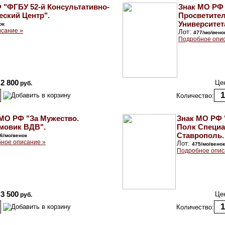
 "ФГБУ 52-й Консультативно-
Знак МО РФ
еский Центр".
Просветител
Университет
ок
сание »
Лот:
477/мо/вено
Подробное опи
2 800
Це
руб.
Количество:
МО РФ "За Мужество.
Знак МО РФ 
мовик ВДВ".
Полк Специал
Ставрополь.
6/мо/венок
ное описание »
Лот:
475/мо/венок
Подробное опис
3 500
Це
руб.
Количество: