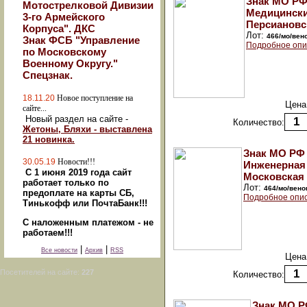
Знак МО РФ
Мотострелковой Дивизии
Медицински
3-го Армейского
Персиановс
Корпуса". ДКС
Лот:
466/мо/вен
Знак ФСБ "Управление
Подробное опи
по Московскому
Военному Округу."
Спецзнак.
18.11.20
Новое поступление на
Цена
сайте...
Новый раздел на сайте -
Количество:
Жетоны, Бляхи - выставлена
21 новинка.
Знак МО РФ 
30.05.19
Новости!!!
Инженерная 
С 1 июня 2019 года сайт
Московская 
работает только по
Лот:
464/мо/вено
предоплате на карты СБ,
Подробное опи
Тинькофф или ПочтаБанк!!!
С наложенным платежом - не
работаем!!!
|
|
Все новости
Архив
RSS
Цена
Посетителей на сайте:
227
Количество:
Знак МО Р