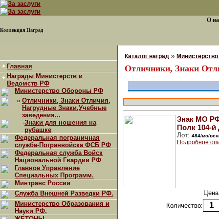
О на
Коллекция Наград
»
Каталог наград
Министерство
Главная
Отличники, Знаки Отли
Награды Министерств и
Ведомств РФ
Министерство Обороны РФ
»
Отличники, Знаки Отличия,
Нагрудные Знаки,Учебные
заведения...
Знак МО РФ
·
Знаки для ношения на
Полк 104-й 
рубашке
Лот:
484/мо/вен
Федеральная пограничная
Подробное оп
служба-Погранвойска ФСБ РФ
Федеральная служба Войск
Национальной Гвардии РФ
Главное Управление
Специальных Программ.
Минтранс России
Цена
Служба Внешней Разведки РФ.
Министерство Образования и
Количество:
Науки РФ.
ЖЕТОНЫ