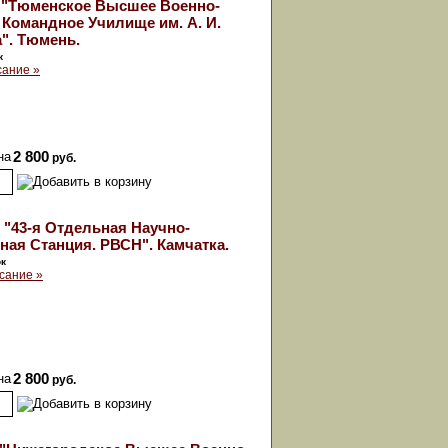
 "Тюменское Высшее Военно-
Командное Училище им. А. И.
". Тюмень.
к
сание »
на
2 800
руб.
 "43-я Отдельная Научно-
ая Станция. РВСН". Камчатка.
ок
сание »
на
2 800
руб.