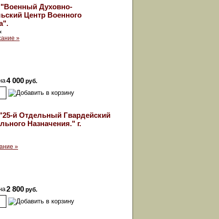
 "Военный Духовно-
ьский Центр Военного
а".
к
сание »
на
4 000
руб.
"25-й Отдельный Гвардейский
ьного Назначения." г.
ание »
на
2 800
руб.