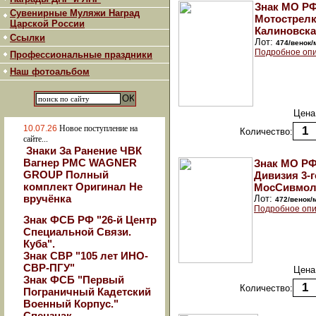
Знак МО РФ
Сувенирные Муляжи Наград
Мотострелк
Царской России
Калиновска
Ссылки
Лот:
474/венок
Подробное опи
Профессиональные праздники
Наш фотоальбом
Цена
10.07.26
Новое поступление на
Количество:
сайте...
Знаки За Ранение ЧВК
Вагнер РМС WAGNER
Знак МО РФ
GROUP Полный
Дивизия 3-г
комплект Оригинал Не
МосСивмол
вручёнка
Лот:
472/венок/
Подробное опи
Знак ФСБ РФ "26-й Центр
Специальной Связи.
Куба".
Знак СВР "105 лет ИНО-
СВР-ПГУ"
Цена
Знак ФСБ "Первый
Количество:
Пограничный Кадетский
Военный Корпус."
Спецзнак.