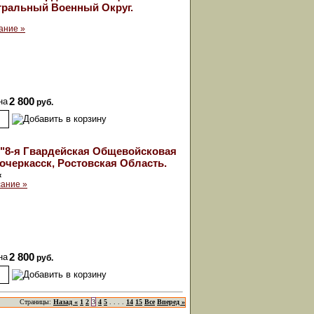
тральный Военный Округ.
ание »
на
2 800
руб.
"8-я Гвардейская Общевойсковая
очеркасск, Ростовская Область.
к
ание »
на
2 800
руб.
Страницы:
Назад «
1
2
3
4
5
. . . .
14
15
Все
Вперед »