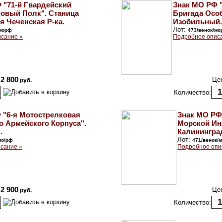
 "71-й Гвардейский
Знак МО РФ 
овый Полк". Станица
Бригада Особ
я Чеченская Р-ка.
Изобильный.
Лот:
/морф
473/венок/м
сание »
Подробное опис
2 800
Це
руб.
Количество:
 "6-я Мотострелковая
Знак МО РФ
о Армейского Корпуса".
Морской Инж
.
Калинингра
Лот:
мо/рф
471/венок/
сание »
Подробное опи
2 900
Це
руб.
Количество: