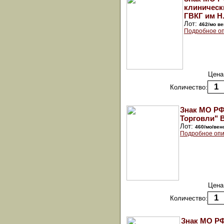
клиническ
ГВКГ им Н.
Лот:
462/мо ве
Подробное оп
Цена
Количество:
Знак МО РФ
Торговли" В
Лот:
460/мо/вен
Подробное опи
Цена
Количество:
Знак МО РФ