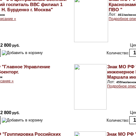
ий госпиталь ВВС филиал 1
Краснознам
 Н. Бурденко г. Москва"
ПВО "
Лот:
нок
461/мо/вен
исание »
Подробное опи
2 800
Це
руб.
Количество:
 "Главное Управление
Знак МО РФ
оенторг.
инженерное
Маршала инж
ок
сание »
Лот:
459/мо/вено
Подробное опис
2 800
Це
руб.
Количество:
 "Группировка Российских
Знак МО РФ 