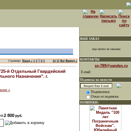
ВАШ ЗАКАЗ
еще ничего не заказано
КОНТАКТЫ
Страницы:
Назад «
1
2
3
4
5
. . . .
14
15
Все
Вперед »
sv-789@yandex.ru
"25-й Отдельный Гвардейский
E-mail:
ьного Назначения". г.
Подписка на новости
ание »
Подписаться
Отказ от подписки
НОВИНКИ:
на
2 800
руб.