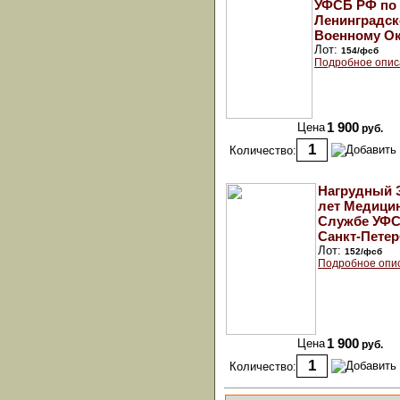
УФСБ РФ по
Ленинградс
Военному Ок
Лот:
154/фсб
Подробное опис
Цена
1 900
руб.
Количество:
Нагрудный З
лет Медици
Службе УФС
Санкт-Петер
Лот:
152/фсб
Подробное опи
Цена
1 900
руб.
Количество: