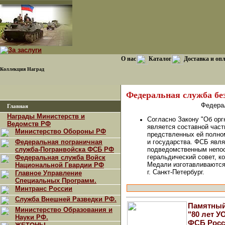
О нас
Каталог
Доставка и оп
Коллекция Наград
Федеральная служба бе
Федера
Главная
Награды Министерств и
Согласно Закону "Об ор
Ведомств РФ
является составной част
Министерство Обороны РФ
предствленных ей полно
Федеральная пограничная
и государства. ФСБ явл
служба-Погранвойска ФСБ РФ
подведомственным непос
геральдический совет, 
Федеральная служба Войск
Медали изготавливаются
Национальной Гвардии РФ
г. Санкт-Петербург.
Главное Управление
Специальных Программ.
Минтранс России
Служба Внешней Разведки РФ.
Памятный
Министерство Образования и
"80 лет 
Науки РФ.
ФСБ Росс