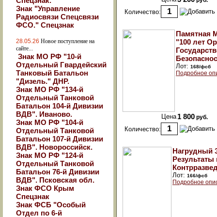
Спецзнак.
руб.
Знак "Управление
Количество:
Радиосвязи Спецсвязи
ФСО." Спецзнак
Памятная 
28.05.26
Новое поступление на
"100 лет О
сайте...
Государст
Знак МО РФ "10-й
Безопаснос
Отдельный Гвардейский
Лот:
168/фсб
Танковый Батальон
Подробное оп
"Дизель." ДНР.
Знак МО РФ "134-й
Отдельный Танковой
Батальон 104-й Дивизии
ВДВ". Иваново.
Цена
1 800
руб.
Знак МО РФ "104-й
Количество:
Отдельный Танковой
Батальон 107-й Дивизии
ВДВ". Новороссийск.
Нагрудный З
Знак МО РФ "124-й
Результаты 
Отдельный Танковой
Контрразвед
Батальон 76-й Дивизии
Лот:
166/фсб
ВДВ". Псковская обл.
Подробное опи
Знак ФСО Крым
Спецзнак
Знак ФСБ "Особый
Отдел по 6-й