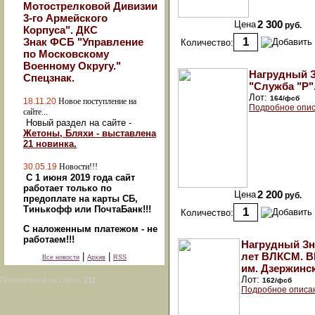
Мотострелковой Дивизии
3-го Армейского
Цена
2 300
руб.
Корпуса". ДКС
Знак ФСБ "Управление
Количество:
по Московскому
Военному Округу."
Нагрудный 
Спецзнак.
"Служба "Р"
Лот:
164/фсб
18.11.20
Новое поступление на
Подробное опис
сайте...
Новый раздел на сайте -
Жетоны, Бляхи - выставлена
21 новинка.
30.05.19
Новости!!!
С 1 июня 2019 года сайт
работает только по
Цена
2 200
руб.
предоплате на карты СБ,
Тинькофф или ПочтаБанк!!!
Количество:
С наложенным платежом - не
работаем!!!
Нагрудный Зн
лет ВЛКСМ. 
|
|
Все новости
Архив
RSS
им. Дзержинск
Лот:
Посетителей на сайте:
211
162/фсб
Подробное описа