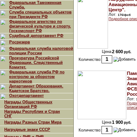
Федеральная Таможенная
Авиационн
Служба.
Центр".
Служба специальных объектов
Лот:
176/фсб
при Президенте РФ
Подробное опи
Федеральное агентство по
физической культуре и спорту.
Госкомспорт РФ
Судебный депортамент РФ
Росрезерв
Федеральная служба налоговой
Цена
2 600
руб.
полиции России
Прокуратура Российской
Количество:
Федерации. Следственный
Комитет.
Федеральная служба РФ по
Пам
контролю за оборотом
Знак
наркотиков
Ави
Департамент Образования.
ФС
Кадетское Братство.
Росс
Охотдепартамент
Лот:
Награды Общественных
Подр
Организаций РФ
описа
Награды Республик и Стран
СНГ
Награды Разных Стран Мира
Цена
1 900
руб.
Нагрудные знаки СССР
Количество:
Награды ДНР и ЛНР