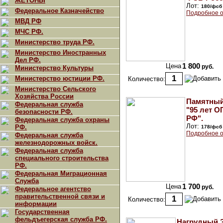
ЖЕТОНЫ
Лот:
180/фсб
Федеральное Казначейство
Подробное о
МВД РФ
МЧС РФ.
Министерство труда РФ.
Министерство Иностранных
Дел РФ.
Цена
1 800
руб.
Министерство Культуры
Министерство юстиции РФ.
Количество:
Министерство Сельского
Хозяйства России
Памятный
Федеральная служба
"95 лет 
безопасности РФ.
РФ".
Федеральная служба охраны
Лот:
РФ.
178/фсб
Подробное о
Федеральная служба
железнодорожных войск.
Федеральная служба
специального строительства
РФ.
Федеральная Миграционная
Служба
Цена
1 700
руб.
Федеральное агентство
правительственной связи и
Количество:
информации
Государственная
фельдъегерская служба РФ.
Нагрудный З