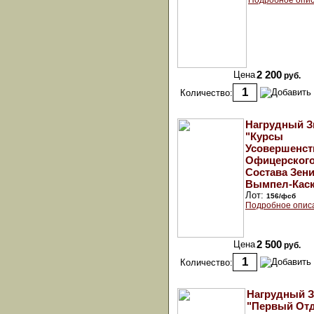
Подробное опис
Цена
2 200
руб.
Количество:
Нагрудный З
"Курсы
Усовершенст
Офицерског
Состава Зени
Вымпел-Каск
Лот:
156/фсб
Подробное опис
Цена
2 500
руб.
Количество:
Нагрудный З
"Первый От