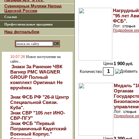
Сувенирные Муляжи Наград
Нагрудный
Царской России
"95 лет Ав
Ссылки
ФСБ".
Профессиональные праздники
Лот:
172/фсб
Подробное оп
Наш фотоальбом
10.07.26
Новое поступление на
сайте...
Цена
1 900
руб.
Знаки За Ранение ЧВК
Вагнер РМС WAGNER
Количество:
GROUP Полный
комплект Оригинал Не
Медаль "1
вручёнка
Органам
Государст
Знак ФСБ РФ "26-й Центр
Безопаснос
Специальной Связи.
управлени
Куба".
Лот:
Знак СВР "105 лет ИНО-
170/фсб
Подробное оп
СВР-ПГУ"
Знак ФСБ "Первый
Пограничный Кадетский
Военный Корпус."
Цена
3 200