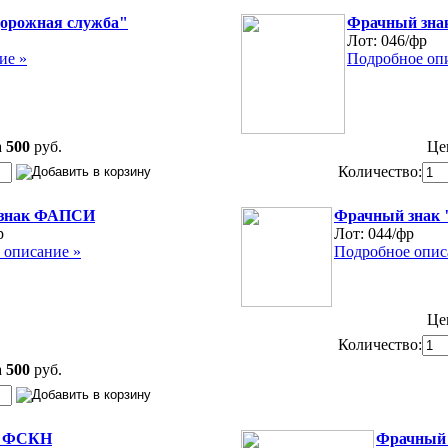
орожная служба"
Фрачный зна
Лот:
046/фр
ие »
Подробное оп
а
500
руб.
Це
Количество:
знак ФАПСИ
Фрачный знак 
р
Лот:
044/фр
 описание »
Подробное опис
Це
Количество:
а
500
руб.
к ФСКН
Фрачный 