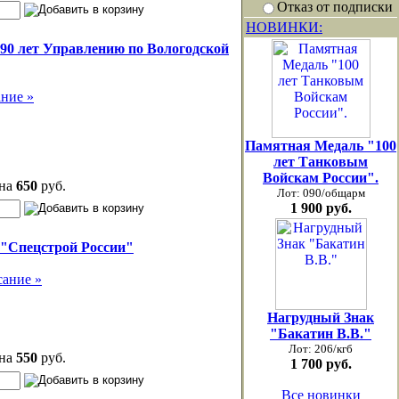
Отказ от подписки
НОВИНКИ:
90 лет Управлению по Вологодской
ние »
Памятная Медаль "100
лет Танковым
Войскам России".
на
650
руб.
Лот: 090/общарм
1 900 руб.
"Спецстрой России"
ание »
Нагрудный Знак
"Бакатин В.В."
Лот: 206/кгб
на
550
руб.
1 700 руб.
Все новинки