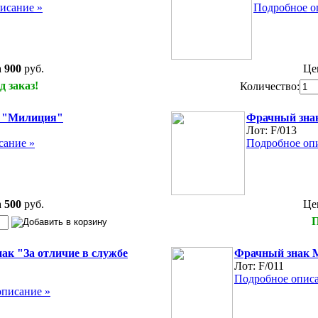
исание »
Подробное о
а
900
руб.
Це
д заказ!
Количество:
 "Милиция"
Фрачный зна
Лот:
F/013
сание »
Подробное оп
а
500
руб.
Це
П
ак "За отличие в службе
Фрачный знак
Лот:
F/011
Подробное описа
описание »