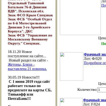
Ло
Отдельный Танковой
По
Батальон 76-й Дивизии
ВДВ". Псковская обл.
Знак ФСО Крым Спецзнак
Знак ФСБ "Особый Отдел
по 6-й Мотострелковой
Дивизии 3-го Армейского
Корпуса". ДКС
Знак ФСБ "Управление по
Цен
Московскому Военному
Округу." Спецзнак.
По
18.11.20
Новое
Фрачный зн
поступление на сайте...
Лот:
Ф/029
Новый раздел на сайте -
Подробное о
Жетоны, Бляхи -
выставлена 21 новинка.
30.05.19
Новости!!!
С 1 июня 2019 года сайт
Цен
работает только по
Количество:
предоплате на карты СБ,
Тинькофф или
ПочтаБанк!!!
Фрачный зна
Лот:
F/024