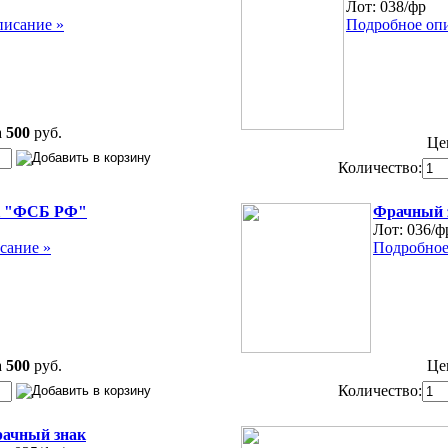
Лот:
038/фр
писание »
Подробное оп
а
500
руб.
Це
Количество:
к "ФСБ РФ"
Фрачный 
Лот:
036/ф
сание »
Подробное
а
500
руб.
Це
Количество:
ачный знак