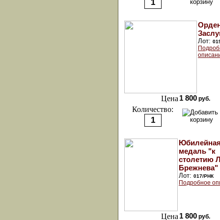
Орден
Заслу
Лот:
01
Подроб
описан
Цена
1 800
руб.
Количество:
Юбилейна
медаль "к
столетию Л
Брежнева"
Лот:
017/РНК
Подробное оп
Цена
1 800
руб.