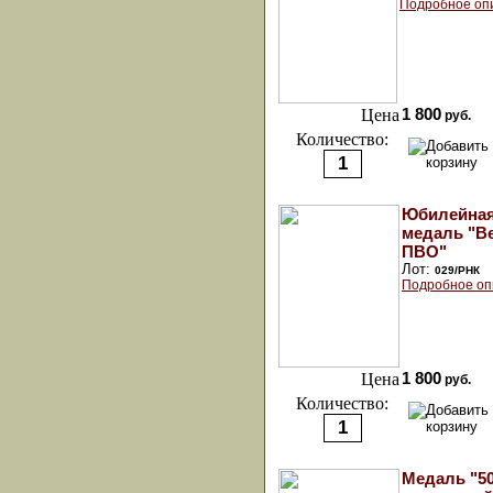
Подробное оп
Цена
1 800
руб.
Количество:
Юбилейна
медаль "В
ПВО"
Лот:
029/РНК
Подробное оп
Цена
1 800
руб.
Количество:
Медаль "50