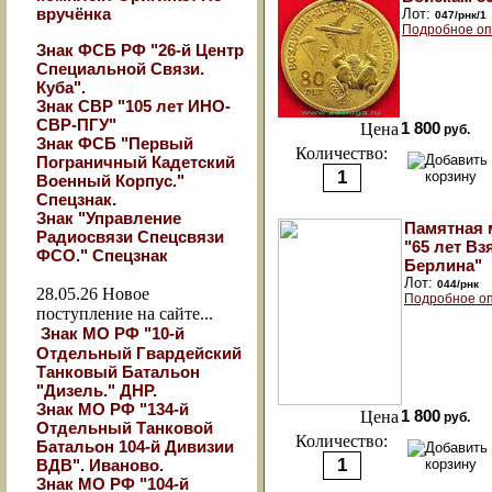
вручёнка
Лот:
047/рнк/1
Подробное оп
Знак ФСБ РФ "26-й Центр
Специальной Связи.
Куба".
Знак СВР "105 лет ИНО-
СВР-ПГУ"
Цена
1 800
руб.
Знак ФСБ "Первый
Количество:
Пограничный Кадетский
Военный Корпус."
Спецзнак.
Знак "Управление
Памятная 
Радиосвязи Спецсвязи
"65 лет Вз
ФСО." Спецзнак
Берлина"
Лот:
044/рнк
28.05.26
Новое
Подробное оп
поступление на сайте...
Знак МО РФ "10-й
Отдельный Гвардейский
Танковый Батальон
"Дизель." ДНР.
Знак МО РФ "134-й
Цена
1 800
руб.
Отдельный Танковой
Количество:
Батальон 104-й Дивизии
ВДВ". Иваново.
Знак МО РФ "104-й