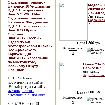
Отдельный Танковой
Медаль "
Батальон 107-й Дивизии
снятия б
ВДВ". Новороссийск.
Ленингра
Знак МО РФ "124-й
Лот:
042/рнк
Отдельный Танковой
Подробное 
Батальон 76-й Дивизии
»
ВДВ". Псковская обл.
Знак ФСО Крым
Спецзнак
Знак ФСБ "Особый
Отдел по 6-й
Цена
1 800
руб.
Мотострелковой Дивизии
Количество:
3-го Армейского
Корпуса". ДКС
Знак ФСБ "Управление
по Московскому
Орден "За В
Военному Округу."
Верность"
Спецзнак.
Лот:
040/рнк
Подробное опис
18.11.20
Новое
поступление на сайте...
Новый раздел на сайте -
Жетоны, Бляхи -
Цена
2 000
руб.
выставлена 21 новинка.
Количество:
30.05.19
Новости!!!