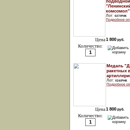
подводной
"Ленински
комсомол"
Лот:
027/РНК
Подробное оп
Цена
1 800
руб.
Количество:
Медаль "Д
ракетных 
артиллери
Лот:
024/РНК
Подробное оп
Цена
1 800
руб.
Количество: