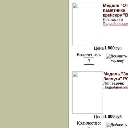
Медаль "О
памятника
крейсеру "В
Лот:
022/РНК
Подробное опи
Цена
1 800
руб.
Количество:
Медаль "За
Заслуги" Р
Лот:
021/РНК
Подробное оп
Цена
1 800
руб.
Количество: