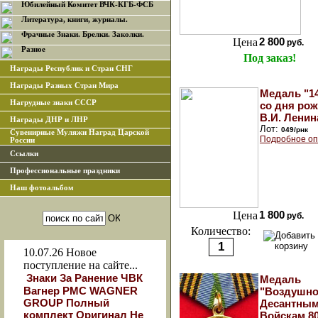
Юбилейный Комитет ВЧК-КГБ-ФСБ
Литература, книги, журналы.
Фрачные Знаки. Брелки. Заколки.
Цена
2 800
руб.
Разное
Под заказ!
Награды Республик и Стран СНГ
Награды Разных Стран Мира
Медаль "14
Нагрудные знаки СССР
со дня ро
В.И. Ленин
Награды ДНР и ЛНР
Лот:
049/рнк
Сувенирные Муляжи Наград Царской
Подробное оп
России
Ссылки
Профессиональные праздники
Наш фотоальбом
Цена
1 800
руб.
Количество:
10.07.26
Новое
поступление на сайте...
Знаки За Ранение ЧВК
Медаль
Вагнер РМС WAGNER
"Воздушно
GROUP Полный
Десантны
комплект Оригинал Не
Войскам 80