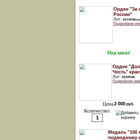
Орден "За 
России"
Лот:
007/РНК/с
Подробное оп
Под заказ!
Орден "Дол
Честь" кра
Лот:
005/PHK
Подробное опи
Цена
2 000
руб.
Количество:
Медаль "100 
подводному 