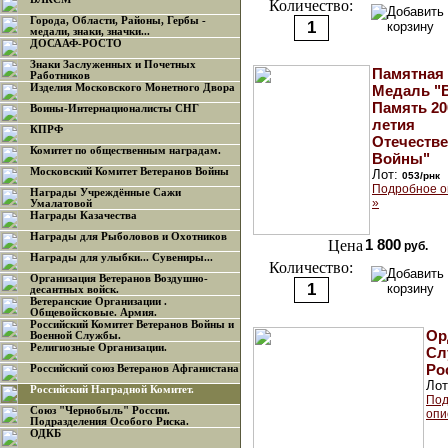
Количество:
Города, Области, Районы, Гербы -
медали, знаки, значки...
ДОСААФ-РОСТО
Знаки Заслуженных и Почетных
Памятная
Работников
Изделия Московского Монетного Двора
Медаль "
Память 20
Воины-Интернационалисты СНГ
летия
КПРФ
Отечеств
Комитет по общественным наградам.
Войны"
Московский Комитет Ветеранов Войны
Лот:
053/рнк
Подробное о
Награды Учреждённые Сажи
»
Умалатовой
Награды Казачества
Награды для Рыболовов и Охотников
Цена
1 800
руб.
Награды для улыбки... Сувениры...
Количество:
Организация Ветеранов Воздушно-
десантных войск.
Ветеранские Организации .
Общевойсковые. Армия.
Российский Комитет Ветеранов Войны и
Ор
Военной Службы.
Религиозные Организации.
Сл
Ро
Российский союз Ветеранов Афганистана
Ло
Российский Наградной Комитет.
Под
Союз "Чернобыль" России.
опи
Подразделения Особого Риска.
ОДКБ