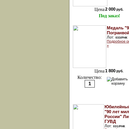
Цена
2 000
руб.
Под заказ!
Медаль "9
Погранвой
Лот:
033/РНК
Подробное о
»
Цена
1 800
руб.
Количество:
Юбилейный
"90 лет ми
России" Ли
ГУВД
Лот:
031/РНК