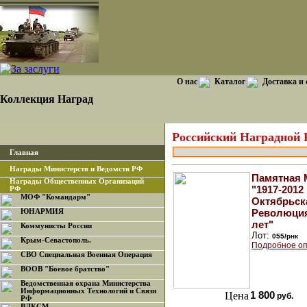
О нас
Каталог
Доставка и
Коллекция Наград
Российский Наградной 
Главная
Награды Министерств и Ведомств РФ
Памятная 
Награды Общественных Организаций
"1917-2012
РФ
МОФ "Командарм"
Октябрьск
Революция
ЮНАРМИЯ
лет"
Коммунисты России
Лот:
055/рнк
Крым-Севастополь.
Подробное оп
СВО Специальная Военная Операция
ВООВ "Боевое братство"
Ведомственная охрана Министерства
Информационных Технологий и Связи
Цена
1 800
руб.
РФ
ВЛКСМ