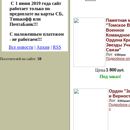
С 1 июня 2019 года сайт
работает только по
предоплате на карты СБ,
Тинькофф или
Памятная 
ПочтаБанк!!!
"Томское 
Военное
С наложенным платежом
Командное
- не работаем!!!
Ордена Кр
Звезды Уч
Все новости
|
Архив
|
RSS
Связи"
Лот:
038/рнк
Посетителей на сайте:
58
Подробное оп
Цена
1 800
руб.
Под заказ!
Орден "З
и Вернос
Лот:
035/рнк
Подробное 
»