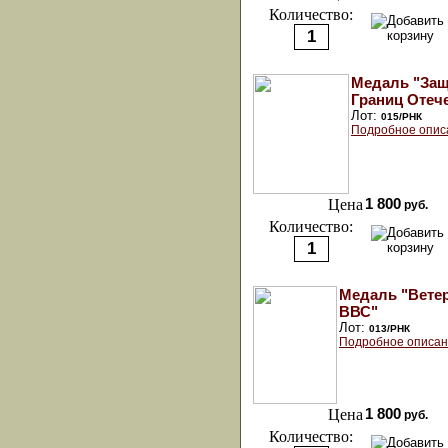
Количество:
Медаль "Защ
Границ Отеч
Лот:
015/РНК
Подробное опис
Цена
1 800
руб.
Количество:
Медаль "Вете
ВВС"
Лот:
013/РНК
Подробное описан
Цена
1 800
руб.
Количество: