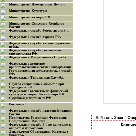
Министерство Иностранных Дел РФ.
Министерство Культуры
Министерство юстиции РФ.
Министерство Сельского Хозяйства
России
Федеральная служба безопасности РФ.
Федеральная служба охраны РФ.
Федеральная служба железнодорожных
войск.
Федеральная служба специального
строительства РФ.
Федеральная Миграционная Служба
Федеральное агентство
правительственной связи и информации
Государственная фельдъегерская служба
РФ.
Федеральная Таможенная Служба.
Служба специальных объектов при
Президенте РФ
Федеральное агентство по физической
культуре и спорту. Госкомспорт РФ
Судебный депортамент РФ
Росрезерв
Федеральная служба налоговой полиции
России
Добавить
Знак " Оп
Прокуратура Российской Федерации.
Следственный Комитет.
Количе
Федеральная служба РФ по контролю за
оборотом наркотиков
Департамент Образования. Кадетское
Братство.