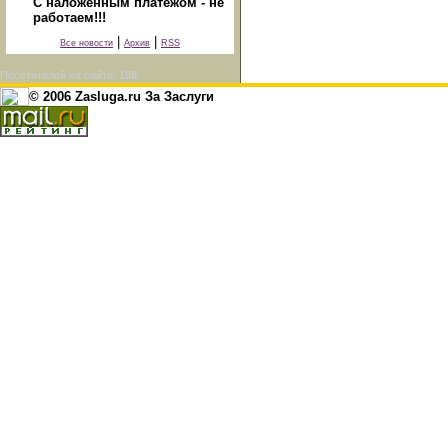
С наложенным платежом - не
работаем!!!
|
|
Все новости
Архив
RSS
Посетителей на сайте:
108
© 2006 Zasluga.ru За Заслуги