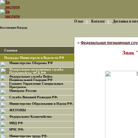
О нас
Каталог
Доставка и оп
Коллекция Наград
»
Федеральная пограничная сл
Главная
Знак 
Награды Министерств и Ведомств РФ
Министерство Обороны РФ
Федеральная пограничная служба-
Погранвойска ФСБ РФ
Федеральная служба Войск
Национальной Гвардии РФ
Главное Управление Специальных
Программ.
Минтранс России
Служба Внешней Разведки РФ.
Министерство Образования и Науки РФ.
ЖЕТОНЫ
Федеральное Казначейство
МВД РФ
МЧС РФ.
Министерство труда РФ.