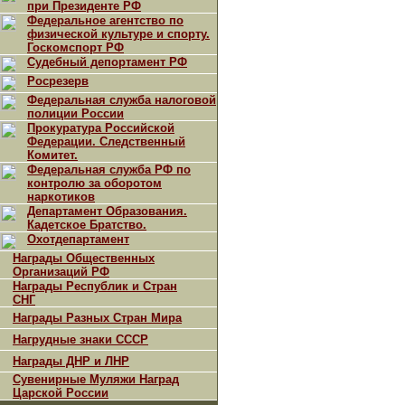
при Президенте РФ
Федеральное агентство по
физической культуре и спорту.
Госкомспорт РФ
Судебный депортамент РФ
Росрезерв
Федеральная служба налоговой
полиции России
Прокуратура Российской
Федерации. Следственный
Комитет.
Федеральная служба РФ по
контролю за оборотом
наркотиков
Департамент Образования.
Кадетское Братство.
Охотдепартамент
Награды Общественных
Организаций РФ
Награды Республик и Стран
СНГ
Награды Разных Стран Мира
Нагрудные знаки СССР
Награды ДНР и ЛНР
Сувенирные Муляжи Наград
Царской России