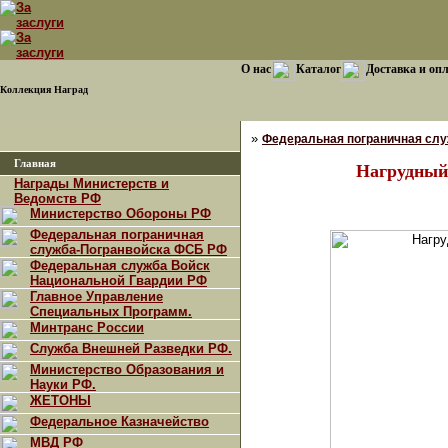
О нас
Каталог
Доставка и оп
Коллекция Наград
»
Федеральная пограничная сл
Главная
Нагрудный
Награды Министерств и
Ведомств РФ
Министерство Обороны РФ
Федеральная пограничная
служба-Погранвойска ФСБ РФ
Федеральная служба Войск
Национальной Гвардии РФ
Главное Управление
Специальных Программ.
Минтранс России
Служба Внешней Разведки РФ.
Министерство Образования и
Науки РФ.
ЖЕТОНЫ
Федеральное Казначейство
МВД РФ