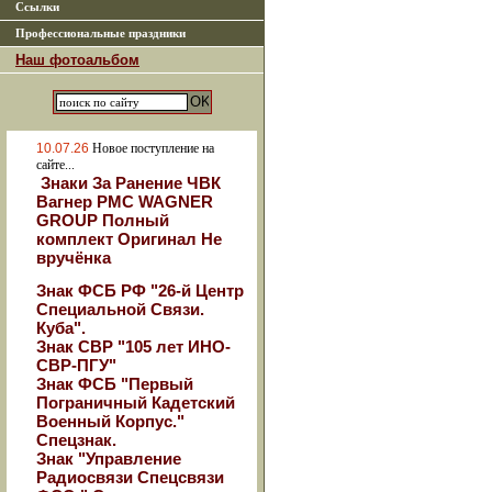
Ссылки
Профессиональные праздники
Наш фотоальбом
10.07.26
Новое поступление на
сайте...
Знаки За Ранение ЧВК
Вагнер РМС WAGNER
GROUP Полный
комплект Оригинал Не
вручёнка
Знак ФСБ РФ "26-й Центр
Специальной Связи.
Куба".
Знак СВР "105 лет ИНО-
СВР-ПГУ"
Знак ФСБ "Первый
Пограничный Кадетский
Военный Корпус."
Спецзнак.
Знак "Управление
Радиосвязи Спецсвязи