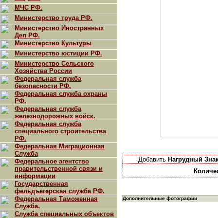
МЧС РФ.
Министерство труда РФ.
Министерство Иностранных
Дел РФ.
Министерство Культуры
Министерство юстиции РФ.
Министерство Сельского
Хозяйства России
Федеральная служба
безопасности РФ.
Федеральная служба охраны
РФ.
Федеральная служба
железнодорожных войск.
Федеральная служба
специального строительства
РФ.
Федеральная Миграционная
Служба
Добавить
Нагрудный Зна
Федеральное агентство
правительственной связи и
Количе
информации
Государственная
фельдъегерская служба РФ.
Федеральная Таможенная
Дополнительные фотографии
Служба.
Служба специальных объектов