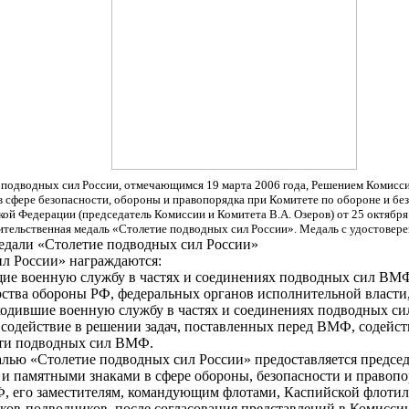
 подводных сил России, отмечающимся 19 марта 2006 года, Решением Комис
в сфере безопасности, обороны и правопорядка при Комитете по обороне и б
ой Федерации (председатель Комиссии и Комитета В.А. Озеров) от 25 октября
тельственная медаль «Столетие подводных сил России». Медаль с удостовере
дали «Столетие подводных сил России»
ил России» награждаются:
ие военную службу в частях и соединениях подводных сил ВМ
тва обороны РФ, федеральных органов исполнительной власти,
оходившие военную службу в частях и соединениях подводных с
 содействие в решении задач, поставленных перед ВМФ, содей
сти подводных сил ВМФ.
алью «Столетие подводных сил России» предоставляется предс
 памятными знаками в сфере обороны, безопасности и правопор
его заместителям, командующим флотами, Каспийской флотили
яков-подводников, после согласования представлений в Комис