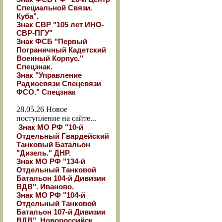
Специальной Связи.
Куба".
Знак СВР "105 лет ИНО-
СВР-ПГУ"
Знак ФСБ "Первый
Пограничный Кадетский
Военный Корпус."
Спецзнак.
Знак "Управление
Радиосвязи Спецсвязи
ФСО." Спецзнак
28.05.26
Новое
поступление на сайте...
Знак МО РФ "10-й
Отдельный Гвардейский
Танковый Батальон
"Дизель." ДНР.
Знак МО РФ "134-й
Отдельный Танковой
Батальон 104-й Дивизии
ВДВ". Иваново.
Знак МО РФ "104-й
Отдельный Танковой
Батальон 107-й Дивизии
ВДВ". Новороссийск.