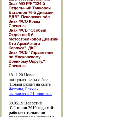
Знак МО РФ "124-й
Отдельный Танковой
Батальон 76-й Дивизии
ВДВ". Псковская обл.
Знак ФСО Крым
Спецзнак
Знак ФСБ "Особый
Отдел по 6-й
Мотострелковой Дивизии
3-го Армейского
Корпуса". ДКС
Знак ФСБ "Управление
по Московскому
Военному Округу."
Спецзнак.
18.11.20
Новое
поступление на сайте...
Новый раздел на сайте -
Жетоны, Бляхи -
выставлена 21 новинка.
30.05.19
Новости!!!
С 1 июня 2019 года сайт
работает только по