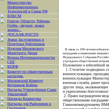
Министерства
Информационных
Технологий и Связи РФ
ВЛКСМ
Города, Области, Районы,
Гербы - медали, знаки,
значки...
ДОСААФ-РОСТО
Знаки Заслуженных и
Почетных Работников
Изделия Московского
В связи со 100-летним юбилеем
Монетного Двора
наградами и памятными знаками 
Федерального Собрания Российск
Воины-Интернационалисты
учреждена общественная неправи
СНГ
Положение о юбилейной ме
КПРФ
1. Столетие подводных с
Комитет по общественным
военнослужащие, проходящ
наградам.
военнослужащие Министерс
Московский Комитет
военная служба, ранее пр
Ветеранов Войны
другие лица, оказывающие
Награды Учреждённые Сажи
и укреплению боеготовно
Умалатовой
2. Право награждения мед
Награды Казачества
общественными наградами и
Награды для Рыболовов и
Главнокомандующему ВМФ, 
Охотников
организаций и клубов мор