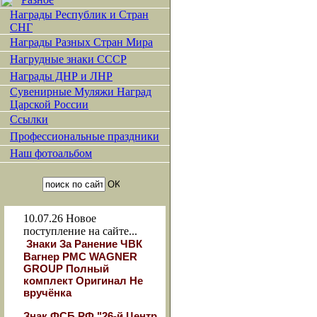
Награды Республик и Стран
СНГ
Награды Разных Стран Мира
Нагрудные знаки СССР
Награды ДНР и ЛНР
Сувенирные Муляжи Наград
Царской России
Ссылки
Профессиональные праздники
Наш фотоальбом
10.07.26
Новое
поступление на сайте...
Знаки За Ранение ЧВК
Вагнер РМС WAGNER
GROUP Полный
комплект Оригинал Не
вручёнка
Знак ФСБ РФ "26-й Центр