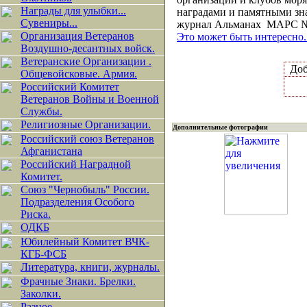
Награды для улыбки...
наградами и памятными зна
Сувениры...
журнал Альманах МАРС № 
Организация Ветеранов
Это может быть интересно..
Воздушно-десантных войск.
Ветеранские Организации .
До
Общевойсковые. Армия.
Российский Комитет
Ветеранов Войны и Военной
Службы.
Религиозные Организации.
Дополнительные фотографии
Российский союз Ветеранов
Афганистана
Российский Наградной
Комитет.
Союз "Чернобыль" России.
Подразделения Особого
Риска.
ОДКБ
Юбилейный Комитет ВЧК-
КГБ-ФСБ
Литература, книги, журналы.
Фрачные Знаки. Брелки.
Заколки.
Разное