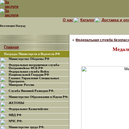
О нас
Каталог
Доставка и оп
Коллекция Наград
»
Федеральная служба безопасн
Главная
Медаль
Награды Министерств и Ведомств РФ
Министерство Обороны РФ
Федеральная пограничная служба-
Погранвойска ФСБ РФ
Федеральная служба Войск
Национальной Гвардии РФ
Главное Управление Специальных
Программ.
Минтранс России
Служба Внешней Разведки РФ.
Министерство Образования и Науки РФ.
ЖЕТОНЫ
Федеральное Казначейство
МВД РФ
МЧС РФ.
Министерство труда РФ.