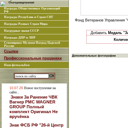
Охотдепартамент
Награды Общественных Организаций
РФ
Награды Республик и Стран СНГ
Фонд Ветеранов Управления "
Награды Разных Стран Мира
Нагрудные знаки СССР
Добавить
Медаль "За
Награды ДНР и ЛНР
Количе
Сувенирные Муляжи Наград Царской
России
Ссылки
Дополнительные фотографии
Профессиональные праздники
Наш фотоальбом
10.07.26
Новое поступление на
сайте...
Знаки За Ранение ЧВК
Вагнер РМС WAGNER
GROUP Полный
комплект Оригинал Не
вручёнка
Знак ФСБ РФ "26-й Центр