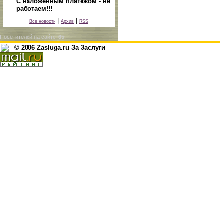
С наложенным платежом - не
работаем!!!
|
|
Все новости
Архив
RSS
Посетителей на сайте:
65
© 2006 Zasluga.ru За Заслуги