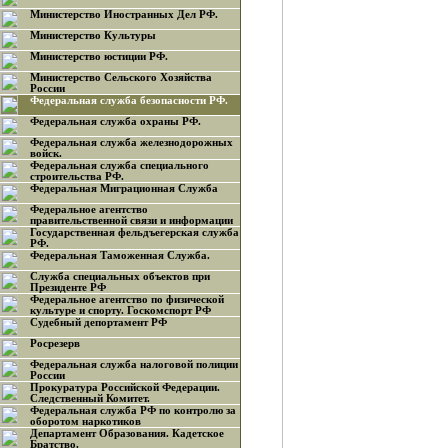
Министерство Иностранных Дел РФ.
Министерство Культуры
Министерство юстиции РФ.
Министерство Сельского Хозяйства
России
Федеральная служба безопасности РФ.
Федеральная служба охраны РФ.
Федеральная служба железнодорожных
войск.
Федеральная служба специального
строительства РФ.
Федеральная Миграционная Служба
Федеральное агентство
правительственной связи и информации
Государственная фельдъегерская служба
РФ.
Федеральная Таможенная Служба.
Служба специальных объектов при
Президенте РФ
Федеральное агентство по физической
культуре и спорту. Госкомспорт РФ
Судебный депортамент РФ
Росрезерв
Федеральная служба налоговой полиции
России
Прокуратура Российской Федерации.
Следственный Комитет.
Федеральная служба РФ по контролю за
оборотом наркотиков
Департамент Образования. Кадетское
Братство.