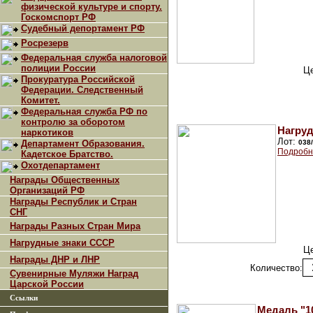
физической культуре и спорту.
Госкомспорт РФ
Судебный депортамент РФ
Росрезерв
Федеральная служба налоговой
полиции России
Ц
Прокуратура Российской
Федерации. Следственный
Комитет.
Федеральная служба РФ по
контролю за оборотом
Нагруд
наркотиков
Лот:
Департамент Образования.
038
Подробн
Кадетское Братство.
Охотдепартамент
Награды Общественных
Организаций РФ
Награды Республик и Стран
СНГ
Награды Разных Стран Мира
Нагрудные знаки СССР
Ц
Награды ДНР и ЛНР
Количество:
Сувенирные Муляжи Наград
Царской России
Ссылки
Медаль "1