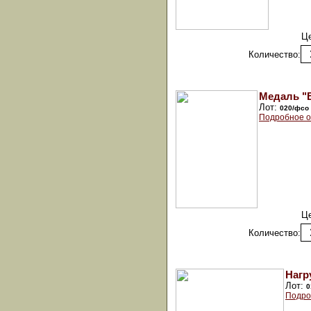
Ц
Количество:
Медаль "В
Лот:
020/фсо
Подробное о
Ц
Количество:
Нагр
Лот:
0
Подро