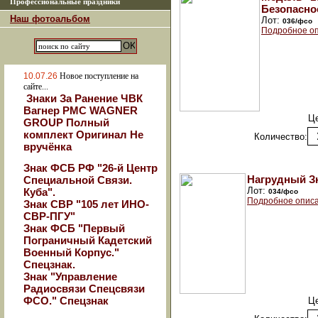
Профессиональные праздники
Безопасно
Наш фотоальбом
Лот:
036/фсо
Подробное оп
10.07.26
Новое поступление на
сайте...
Знаки За Ранение ЧВК
Вагнер РМС WAGNER
Ц
GROUP Полный
комплект Оригинал Не
Количество:
вручёнка
Знак ФСБ РФ "26-й Центр
Нагрудный З
Специальной Связи.
Лот:
Куба".
034/фсо
Подробное описа
Знак СВР "105 лет ИНО-
СВР-ПГУ"
Знак ФСБ "Первый
Пограничный Кадетский
Военный Корпус."
Спецзнак.
Знак "Управление
Радиосвязи Спецсвязи
ФСО." Спецзнак
Ц