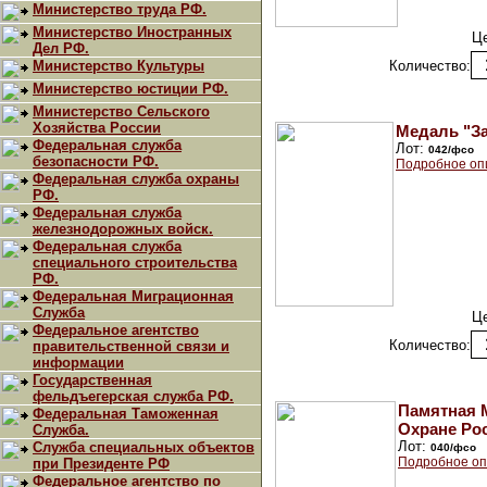
Министерство труда РФ.
Министерство Иностранных
Ц
Дел РФ.
Министерство Культуры
Количество:
Министерство юстиции РФ.
Министерство Сельского
Хозяйства России
Медаль "За
Федеральная служба
Лот:
042/фсо
безопасности РФ.
Подробное оп
Федеральная служба охраны
РФ.
Федеральная служба
железнодорожных войск.
Федеральная служба
специального строительства
РФ.
Федеральная Миграционная
Служба
Ц
Федеральное агентство
Количество:
правительственной связи и
информации
Государственная
фельдъегерская служба РФ.
Памятная 
Федеральная Таможенная
Охране Рос
Служба.
Лот:
Служба специальных объектов
040/фсо
Подробное оп
при Президенте РФ
Федеральное агентство по