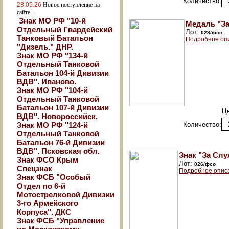
Количество:
28.05.26
Новое поступление на
сайте...
Знак МО РФ "10-й
Медаль "З
Отдельный Гвардейский
Лот:
028/фсо
Танковый Батальон
Подробное оп
"Дизель." ДНР.
Знак МО РФ "134-й
Отдельный Танковой
Батальон 104-й Дивизии
ВДВ". Иваново.
Знак МО РФ "104-й
Отдельный Танковой
Батальон 107-й Дивизии
Ц
ВДВ". Новороссийск.
Знак МО РФ "124-й
Количество:
Отдельный Танковой
Батальон 76-й Дивизии
ВДВ". Псковская обл.
Знак "За Сл
Знак ФСО Крым
Лот:
026/фсо
Спецзнак
Подробное опис
Знак ФСБ "Особый
Отдел по 6-й
Мотострелковой Дивизии
3-го Армейского
Корпуса". ДКС
Знак ФСБ "Управление