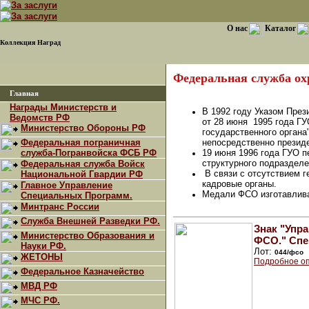
О нас
Каталог
Коллекция Наград
Федеральная служба о
Главная
Награды Министерств и
В 1992 году Указом Пре
Ведомств РФ
от 28 июня 1995 года Г
Министерство Обороны РФ
государственного органа
Федеральная пограничная
непосредственно президе
служба-Погранвойска ФСБ РФ
19 июня 1996 года ГУО 
структурного подраздел
Федеральная служба Войск
В связи с отсутствием 
Национальной Гвардии РФ
кадровые органы.
Главное Управление
Медали ФСО изготавливаю
Специальных Программ.
Минтранс России
Служба Внешней Разведки РФ.
Знак "Упр
Министерство Образования и
ФСО." Спе
Науки РФ.
Лот:
044/фсо
ЖЕТОНЫ
Подробное оп
Федеральное Казначейство
МВД РФ
МЧС РФ.