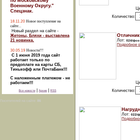
по Московскому
Военному Округу."
Ц
Спецзнак.
Количество:
18.11.20
Новое поступление на
сайте...
Новый раздел на сайте -
Отличник
Жетоны, Бляхи - выставлена
21 новинка.
Лот:
024/фсо
Подробное о
30.05.19
Новости!!!
С 1 июня 2019 года сайт
работает только по
предоплате на карты СБ,
Тинькофф или ПочтаБанк!!!
С наложенным платежом - не
Ц
работаем!!!
|
|
Количество:
Все новости
Архив
RSS
Посетителей на сайте:
86
Нагруд
Лот:
022/
Подробно