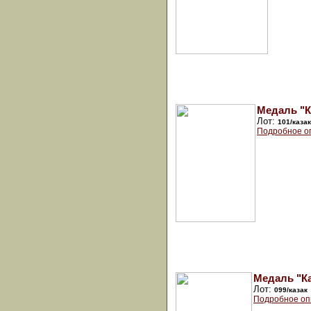
Медаль "К
Лот:
101/казак
Подробное о
Медаль "Ка
Лот:
099/казак
Подробное оп