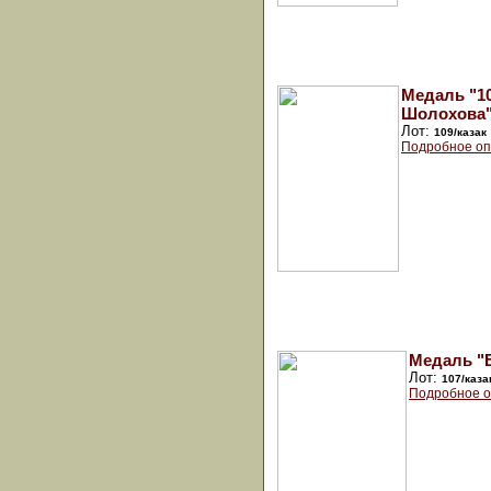
Медаль "10
Шолохова
Лот:
109/казак
Подробное оп
Медаль "В
Лот:
107/каза
Подробное о