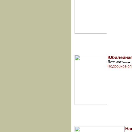
Юбилейная
Лот:
097/казак
Подробное оп
На