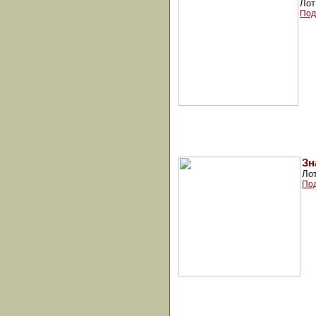
Лот
Под
Зн
Ло
Под