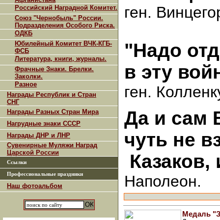
ген. Винцег
Российский Наградной Комитет.
Союз "Чернобыль" России.
Подразделения Особого Риска.
ОДКБ
Юбилейный Комитет ВЧК-КГБ-
"Надо отд
ФСБ
Литература, книги, журналы.
в эту вой
Фрачные Знаки. Брелки.
Заколки.
Разное
ген. Колленк
Награды Республик и Стран
СНГ
Да и сам 
Награды Разных Стран Мира
Нагрудные знаки СССР
чуть не в
Награды ДНР и ЛНР
Сувенирные Муляжи Наград
Царской России
Казаков, 
Ссылки
Профессиональные праздники
Наполеон.
Наш фотоальбом
Медаль "З