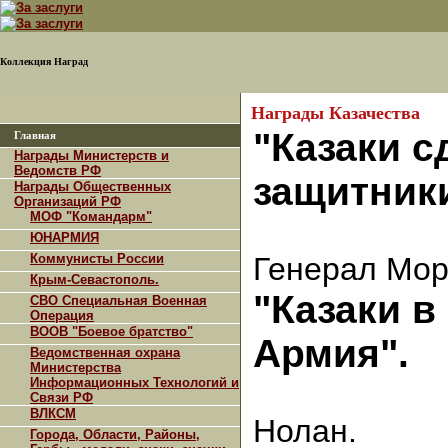
Коллекция Наград
Награды Казачества
"Казаки 
Главная
Награды Министерств и
Ведомств РФ
защитники
Награды Общественных
Организаций РФ
МОФ "Командарм"
ЮНАРМИЯ
Коммунисты России
Генерал Мор
Крым-Севастополь.
"Казаки в
СВО Специальная Военная
Операция
ВООВ "Боевое братство"
Армия".
Ведомственная охрана
Министерства
Информационных Технологий и
ген
Связи РФ
ВЛКСМ
Нолан.
Города, Области, Районы,