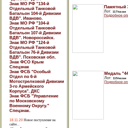
Знак МО РФ "134-й
Памятный З
Отдельный Танковой
Лот:
117/казак
Батальон 104-й Дивизии
Подробное оп
ВДВ". Иваново.
Знак МО РФ "104-й
Отдельный Танковой
Батальон 107-й Дивизии
ВДВ". Новороссийск.
Знак МО РФ "124-й
Отдельный Танковой
Батальон 76-й Дивизии
ВДВ". Псковская обл.
Знак ФСО Крым
Спецзнак
Знак ФСБ "Особый
Медаль "44
Отдел по 6-й
Лот:
115/казак
Мотострелковой Дивизии
Подробное оп
3-го Армейского
Корпуса". ДКС
Знак ФСБ "Управление
по Московскому
Военному Округу."
Спецзнак.
18.11.20
Новое поступление на
сайте...