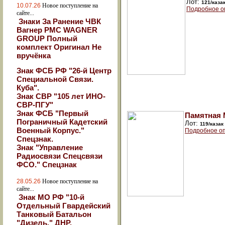
Лот:
121/каза
10.07.26
Новое поступление на
Подробное о
сайте...
Знаки За Ранение ЧВК
Вагнер РМС WAGNER
GROUP Полный
комплект Оригинал Не
вручёнка
Знак ФСБ РФ "26-й Центр
Специальной Связи.
Куба".
Знак СВР "105 лет ИНО-
СВР-ПГУ"
Знак ФСБ "Первый
Памятная 
Пограничный Кадетский
Лот:
119/казак
Военный Корпус."
Подробное оп
Спецзнак.
Знак "Управление
Радиосвязи Спецсвязи
ФСО." Спецзнак
28.05.26
Новое поступление на
сайте...
Знак МО РФ "10-й
Отдельный Гвардейский
Танковый Батальон
"Дизель." ДНР.