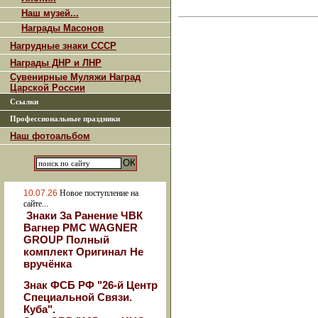
Наш музей...
Награды Масонов
Нагрудные знаки СССР
Награды ДНР и ЛНР
Сувенирные Муляжи Наград
Царской России
Ссылки
Профессиональные праздники
Наш фотоальбом
10.07.26
Новое поступление на
сайте...
Знаки За Ранение ЧВК
Вагнер РМС WAGNER
GROUP Полный
комплект Оригинал Не
вручёнка
Знак ФСБ РФ "26-й Центр
Специальной Связи.
Куба".