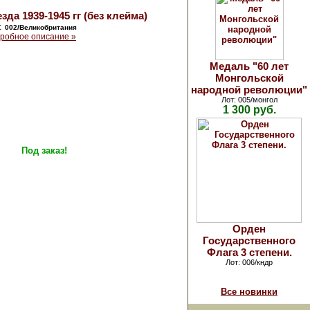
зда 1939-1945 гг (без клейма)
:
002/Великобритания
робное описание »
Медаль "60 лет
Монгольской
народной революции"
Лот: 005/монгол
1 300 руб.
Под заказ!
Орден
Государственного
Флага 3 степени.
Лот: 006/кндр
Все новинки