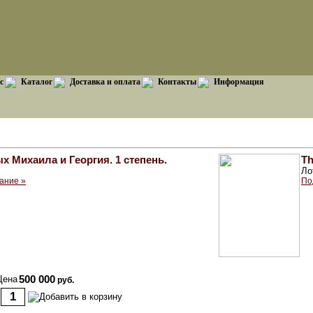
с
Каталог
Доставка и оплата
Контакты
Информация
 Михаила и Георгия. 1 степень.
Th
Ло
ание »
По
Цена
500 000
руб.
: