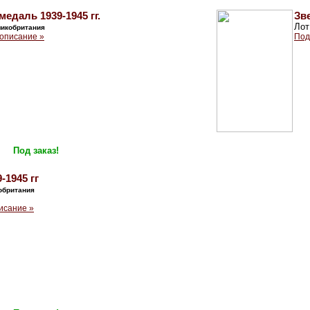
едаль 1939-1945 гг.
Зве
Лот
ликобритания
описание »
Под
Под заказ!
-1945 гг
обритания
исание »