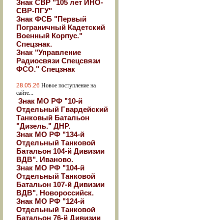
Знак СВР "105 лет ИНО-
СВР-ПГУ"
Знак ФСБ "Первый
Пограничный Кадетский
Военный Корпус."
Спецзнак.
Знак "Управление
Радиосвязи Спецсвязи
ФСО." Спецзнак
28.05.26
Новое поступление на
сайте...
Знак МО РФ "10-й
Отдельный Гвардейский
Танковый Батальон
"Дизель." ДНР.
Знак МО РФ "134-й
Отдельный Танковой
Батальон 104-й Дивизии
ВДВ". Иваново.
Знак МО РФ "104-й
Отдельный Танковой
Батальон 107-й Дивизии
ВДВ". Новороссийск.
Знак МО РФ "124-й
Отдельный Танковой
Батальон 76-й Дивизии