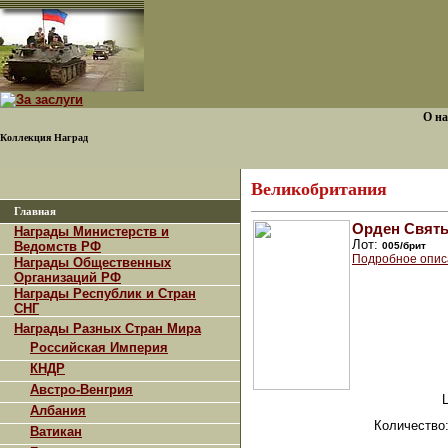
О на
Коллекция Наград
Великобритания
Главная
Орден Святых
Награды Министерств и
Лот:
Ведомств РФ
005/брит
Подробное опис
Награды Общественных
Организаций РФ
Награды Республик и Стран
СНГ
Награды Разных Стран Мира
Российская Империя
КНДР
Австро-Венгрия
Албания
Количество
Ватикан