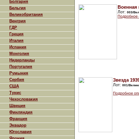
Болгария
Военная м
Бельгия
Лот:
003/Ве
Великобритания
Подробное 
Венгрия
ГДР
Греция
Италия
Испания
Монголия
Нидерланды
Португалия
Румыния
Сербия
Звезда 1939
Лот:
001/Велик
США
Тунис
Подробное оп
Чехословакия
Швеция
Финляндия
Франция
Эквадор
Югославия
Япония