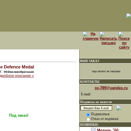
ВАШ ЗАКАЗ
e Defence Medal
т:
еще ничего не заказано
004/великобритания
дробное описание »
КОНТАКТЫ
sv-789@yandex.ru
E-mail:
Подписка на новости
Подписаться
Под заказ!
Отказ от подписки
НОВИНКИ: