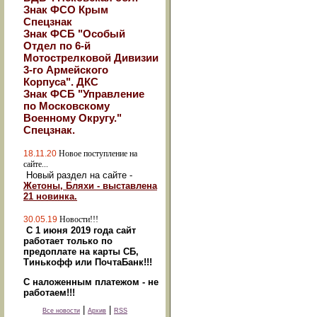
Знак ФСО Крым
Спецзнак
Знак ФСБ "Особый
Отдел по 6-й
Мотострелковой Дивизии
3-го Армейского
Корпуса". ДКС
Знак ФСБ "Управление
по Московскому
Военному Округу."
Спецзнак.
18.11.20
Новое поступление на
сайте...
Новый раздел на сайте -
Жетоны, Бляхи - выставлена
21 новинка.
30.05.19
Новости!!!
С 1 июня 2019 года сайт
работает только по
предоплате на карты СБ,
Тинькофф или ПочтаБанк!!!
С наложенным платежом - не
работаем!!!
|
|
Все новости
Архив
RSS