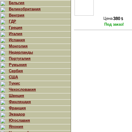
Бельгия
Великобритания
Венгрия
Цена
380
$
ГДР
Под заказ!
Греция
Италия
Испания
Монголия
Нидерланды
Португалия
Румыния
Сербия
США
Тунис
Чехословакия
Швеция
Финляндия
Франция
Эквадор
Югославия
Япония