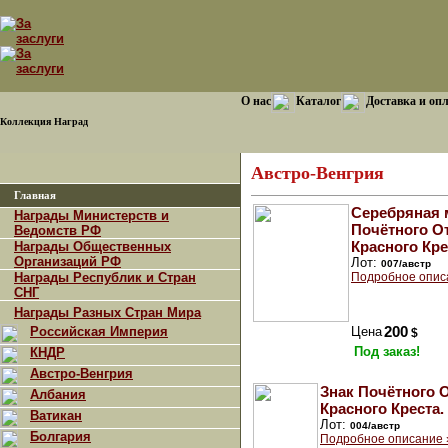
О нас
Каталог
Доставка и оп
Коллекция Наград
Австро-Венгрия
Главная
Серебряная 
Награды Министерств и
Почётного О
Ведомств РФ
Красного Кре
Награды Общественных
Организаций РФ
Лот:
007/австр
Награды Республик и Стран
Подробное опис
СНГ
Награды Разных Стран Мира
Российская Империя
Цена
200
$
Под заказ!
КНДР
Австро-Венгрия
Знак Почётного 
Албания
Красного Креста.
Ватикан
Лот:
004/австр
Болгария
Подробное описание 