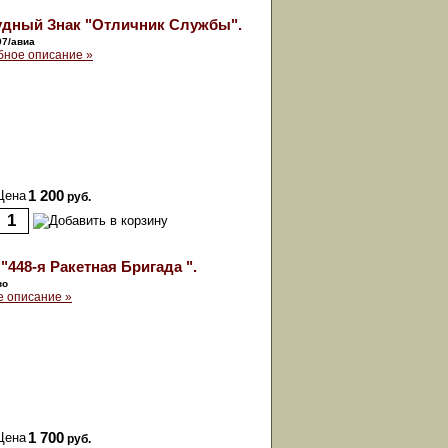
удный Знак "Отличник Службы".
97/авиа
ное описание »
Цена
1 200
руб.
"448-я Ракетная Бригада ".
во
 описание »
Цена
1 700
руб.