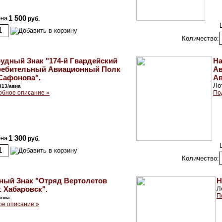
на
1 500
руб.
Количество:
удный Знак "174-й Гвардейский
На
ребительный Авиационный Полк
Ав
Сафонова".
Ав
Ло
313/авиа
обное описание »
По
на
1 300
руб.
Количество:
ный Знак "Отряд Вертолетов
Н
. Хабаровск".
Л
П
авиа
е описание »