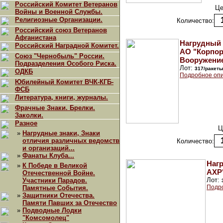
Российский Комитет Ветеранов
Це
Войны и Военной Службы.
Религиозные Организации.
Количество:
Российский союз Ветеранов
Афганистана
Нагрудный 
Российский Наградной Комитет.
АО "Корпор
Союз "Чернобыль" России.
Вооружение
Подразделения Особого Риска.
Лот:
317/ракет
ОДКБ
Подробное опи
Юбилейный Комитет ВЧК-КГБ-
ФСБ
Литература, книги, журналы.
Фрачные Знаки. Брелки.
Заколки.
Разное
Ц
»
Нагрудные знаки, Знаки
отличия различных ведомств
Количество:
и организаций...
»
Фанаты Клуба...
Нагр
»
К Победе в Великой
АХР
Отечественной Войне.
Лот:
Участники Парадов.
Подр
Памятные События.
»
Защитники Отечества.
Памяти Павших за Отечество
»
Подводные Лодки
"Комсомолец"