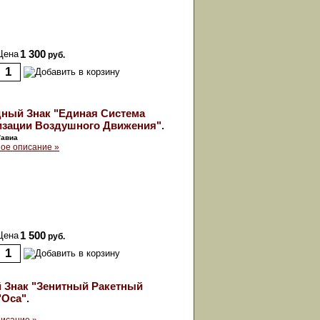
Цена
1 300
руб.
дный Знак "Единая Система
изации Воздушного Движения".
/авиа
ое описание »
Цена
1 500
руб.
 Знак "Зенитный Ракетный
"Оса".