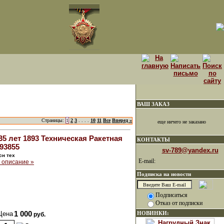
ВАШ ЗАКАЗ
Страницы:
1
2
3
. . . .
10
11
Все
Вперед »
еще ничего не заказано
5 лет 1893 Техническая Ракетная
КОНТАКТЫ
 93855
sv-789@yandex.ru
сн тех
E-mail:
 описание »
Подписка на новости
Подписаться
Отказ от подписки
Цена
1 000
НОВИНКИ:
руб.