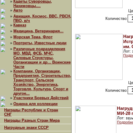
»
Кадеты Суворовцы,
Нахимовцы....
»
Авто
Це
»
Авиация, Космос, ВВС, РВСН,
Количество:
ПВО, в/ч
»
Кавказ
»
Медицина, Ветеринария...
Нагр
»
Морская Тема, Флот
Ист
»
Портреты, Известные люди
им. 
»
Различные подразделения
Лот:
МО, МВД, ФСБ, МЧС,
Подр
Силовые Структуры,
Организации и др... Воинские
Части
»
Компании, Организации,
Предприятия, Строительство,
Транспорт, Сельское
Це
Хозяйство, Энергетика,
Торговля, Культура, Спорт и
Количество:
другое...
»
Участники Боевых Действий
»
Ордена для коллекции
Нагруд
Награды Республик и Стран
МИ-28 г
СНГ
Лот:
311/
Награды Разных Стран Мира
Подробно
Нагрудные знаки СССР