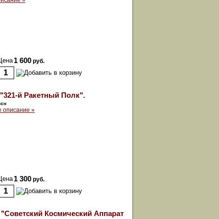
исание »
Цена
1 600
руб.
"321-й Ракетный Полк".
всн
 описание »
Цена
1 300
руб.
"Советский Космический Аппарат