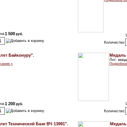
Подробное оп
на
1 500
руб.
Количество:
лет Байконуру".
Медаль 
Лот:
303/р
сание »
Подробное
на
1 200
руб.
Количество:
лет Технической Базе ВЧ 13991".
Медаль 