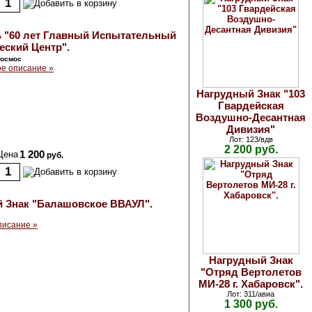
 "60 лет Главный Испытательный
еский Центр".
космос
е описание »
Нагрудный Знак "103
Гвардейская
Воздушно-Десантная
Дивизия"
Лот: 123/вдв
2 200 руб.
Цена
1 200
руб.
 Знак "Балашовское ВВАУЛ".
писание »
Нагрудный Знак
"Отряд Вертолетов
МИ-28 г. Хабаровск".
Лот: 311/авиа
1 300 руб.