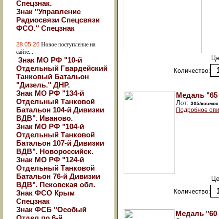
Спецзнак.
Знак "Управление
Радиосвязи Спецсвязи
ФСО." Спецзнак
28.05.26
Новое поступление на
сайте...
Це
Знак МО РФ "10-й
Отдельный Гвардейский
Количество:
Танковый Батальон
"Дизель." ДНР.
Знак МО РФ "134-й
Медаль "65 
Отдельный Танковой
Лот:
305/космос
Батальон 104-й Дивизии
Подробное опи
ВДВ". Иваново.
Знак МО РФ "104-й
Отдельный Танковой
Батальон 107-й Дивизии
ВДВ". Новороссийск.
Знак МО РФ "124-й
Отдельный Танковой
Батальон 76-й Дивизии
Це
ВДВ". Псковская обл.
Количество:
Знак ФСО Крым
Спецзнак
Знак ФСБ "Особый
Медаль "60 
Отдел по 6-й