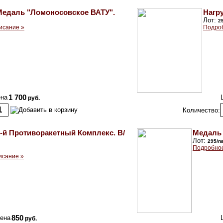
Медаль "Ломоносовское ВАТУ".
Нагр
Лот:
2
исание »
Подроб
на
1 700
руб.
Количество:
-й Противоракетный Комплекс. В/
Медаль 
Лот:
295/п
Подробное
исание »
ена
850
руб.