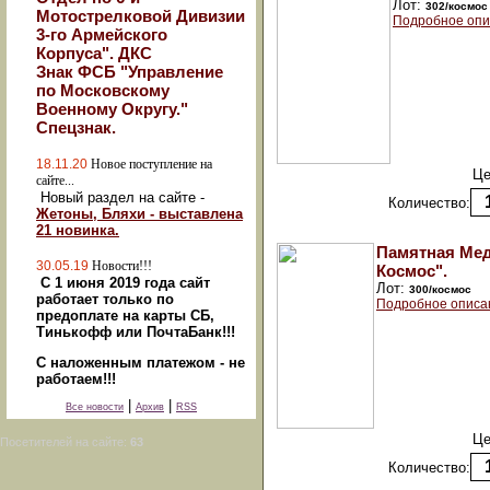
Лот:
302/космос
Мотострелковой Дивизии
Подробное опи
3-го Армейского
Корпуса". ДКС
Знак ФСБ "Управление
по Московскому
Военному Округу."
Спецзнак.
18.11.20
Новое поступление на
Це
сайте...
Новый раздел на сайте -
Количество:
Жетоны, Бляхи - выставлена
21 новинка.
Памятная Мед
30.05.19
Новости!!!
Космос".
С 1 июня 2019 года сайт
Лот:
300/космос
работает только по
Подробное описа
предоплате на карты СБ,
Тинькофф или ПочтаБанк!!!
С наложенным платежом - не
работаем!!!
|
|
Все новости
Архив
RSS
Це
Посетителей на сайте:
63
Количество: