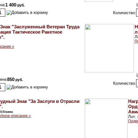
на
1 400
руб.
Количество:
Знак "Заслуженный Ветеран Труда
Н
ация Тактическое Ракетное
л
".
Л
П
ы
сание »
ена
850
руб.
Количество:
удный Знак "За Заслуги в Отрасли
Наг
".
Орд
Ави
315/авиа
обное описание »
Лот:
Подр