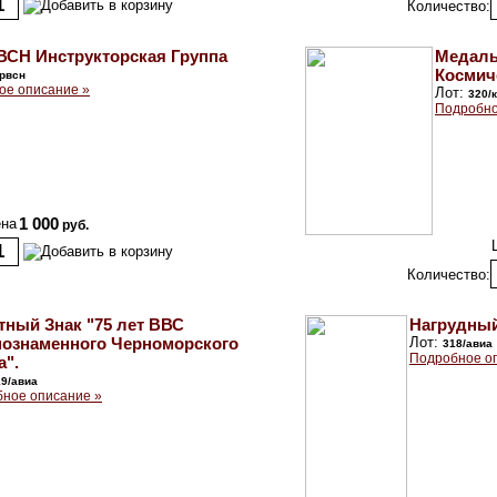
Количество:
ВСН Инструкторская Группа
Медаль
Космич
/рвсн
ое описание »
Лот:
320/
Подробно
на
1 000
руб.
Количество:
тный Знак "75 лет ВВС
Нагрудный
нознаменного Черноморского
Лот:
318/авиа
Подробное о
а".
19/авиа
ное описание »