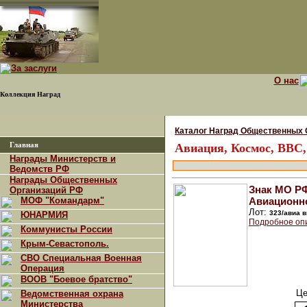
О нас
Коллекция Наград
Каталог Наград Общественных 
Главная
Авиация, Космос, ВВС
Награды Министерств и
Ведомств РФ
Награды Общественных
Знак МО Р
Организаций РФ
МОФ "Командарм"
Авиационн
Лот:
323/авиа 
ЮНАРМИЯ
Подробное оп
Коммунисты России
Крым-Севастополь.
СВО Специальная Военная
Операция
ВООВ "Боевое братство"
Це
Ведомственная охрана
Министерства