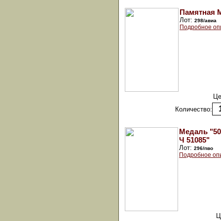
Памятная 
Лот:
298/авиа
Подробное оп
Це
Количество:
Медаль "50
Ч 51085"
Лот:
296/пво
Подробное оп
Ц