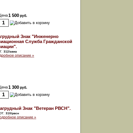
Цена
1 500
руб.
грудный Знак "Инженерно
иационная Служба Гражданской
иации".
т:
312/авиа
дробное описание »
Цена
1 300
руб.
агрудный Знак "Ветеран РВСН".
от:
310/рвсн
одробное описание »