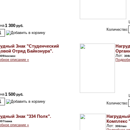
на
1 300
руб.
Количество:
рудный Знак "Студенческий
Нагру
довой Отряд Байконура".
Орган
Лот:
309/космос
308
обное описание »
Подробн
на
1 500
руб.
Количество:
удный Знак "334 Полк".
Нагрудный
Комплекс 
307/авиа
обное описание »
Лот:
306/пво