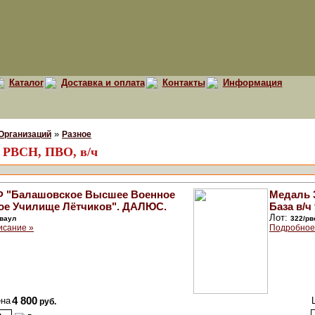
Каталог
Доставка и оплата
Контакты
Информация
»
Организаций
Разное
, РВСН, ПВО, в/ч
Ф "Балашовское Высшее Военное
Медаль 3
ое Училище Лётчиков". ДАЛЮС.
База в/ч
Лот:
вваул
322/рв
исание »
Подробное
на
4 800
руб.