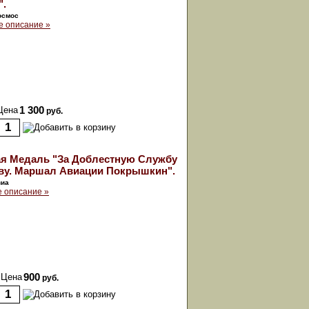
".
осмос
 описание »
Цена
1 300
руб.
я Медаль "За Доблестную Службу
ву. Маршал Авиации Покрышкин".
виа
 описание »
Цена
900
руб.