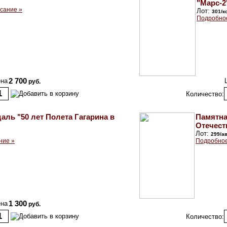
"Марс-2
сание »
Лот:
301/к
Подробное
на
2 700
руб.
Количество:
аль "50 лет Полета Гагарина в
Памятна
Отечест
Лот:
299/а
ние »
Подробное
на
1 300
руб.
Количество: