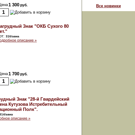
Цена
1 300
руб.
Все новинки
агрудный Знак "ОКБ Сухого 80
ет."
от:
316/авиа
одробное описание »
Цена
1 700
руб.
рудный Знак "28-й Гвардейский
ена Кутузова Истребительный
ационный Полк".
314/авиа
обное описание »