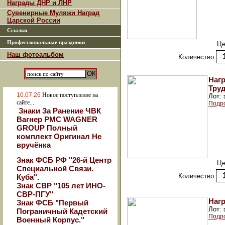
Награды ДНР и ЛНР
Сувенирные Муляжи Наград
Царской России
Ссылки
Профессиональные праздники
Це
Наш фотоальбом
Количество:
Наг
Тру
10.07.26
Новое поступление на
Лот:
сайте...
Подр
Знаки За Ранение ЧВК
Вагнер РМС WAGNER
GROUP Полный
комплект Оригинал Не
вручёнка
Знак ФСБ РФ "26-й Центр
Це
Специальной Связи.
Количество:
Куба".
Знак СВР "105 лет ИНО-
СВР-ПГУ"
Нагр
Знак ФСБ "Первый
Лот:
Пограничный Кадетский
Подр
Военный Корпус."