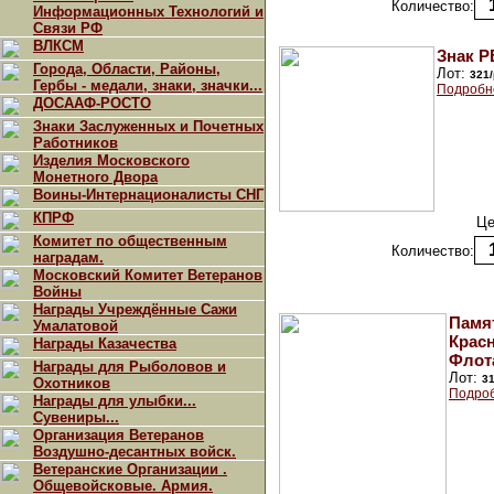
Количество:
Информационных Технологий и
Связи РФ
ВЛКСМ
Знак Р
Города, Области, Районы,
Лот:
321
Гербы - медали, знаки, значки...
Подробн
ДОСААФ-РОСТО
Знаки Заслуженных и Почетных
Работников
Изделия Московского
Монетного Двора
Воины-Интернационалисты СНГ
КПРФ
Це
Комитет по общественным
Количество:
наградам.
Московский Комитет Ветеранов
Войны
Награды Учреждённые Сажи
Памя
Умалатовой
Крас
Награды Казачества
Флот
Награды для Рыболовов и
Лот:
3
Охотников
Подроб
Награды для улыбки...
Сувениры...
Организация Ветеранов
Воздушно-десантных войск.
Ветеранские Организации .
Общевойсковые. Армия.