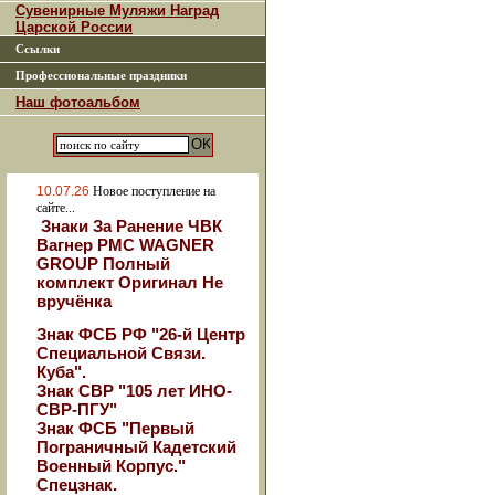
Сувенирные Муляжи Наград
Царской России
Ссылки
Профессиональные праздники
Наш фотоальбом
10.07.26
Новое поступление на
сайте...
Знаки За Ранение ЧВК
Вагнер РМС WAGNER
GROUP Полный
комплект Оригинал Не
вручёнка
Знак ФСБ РФ "26-й Центр
Специальной Связи.
Куба".
Знак СВР "105 лет ИНО-
СВР-ПГУ"
Знак ФСБ "Первый
Пограничный Кадетский
Военный Корпус."
Спецзнак.