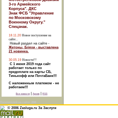
3-го Армейского
Корпуса". ДКС
Знак ФСБ "Управление
по Московскому
Военному Округу."
Спецзнак.
18.11.20
Новое поступление на
сайте...
Новый раздел на сайте -
Жетоны, Бляхи - выставлена
21 новинка.
30.05.19
Новости!!!
С 1 июня 2019 года сайт
работает только по
предоплате на карты СБ,
Тинькофф или ПочтаБанк!!!
С наложенным платежом - не
работаем!!!
|
|
Все новости
Архив
RSS
Посетителей на сайте:
200
© 2006 Zasluga.ru За Заслуги