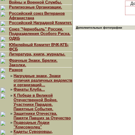
Войны и Военной Службы.
Д
Религиозные Организации.
Российский союз Ветеранов
Афганистана
Российский Наградной Комитет.
Дополнительные фотографии
Союз "Чернобыль" России.
Подразделения Особого Риска.
ОДКБ
Юбилейный Комитет ВЧК-КГБ-
ФСБ
Литература, книги, журналы.
Фрачные Знаки. Брелки.
Заколки.
Разное
»
Нагрудные знаки, Знаки
отличия различных ведомств
и организаций...
»
Фанаты Клуба...
»
К Победе в Великой
Отечественной Войне.
Участники Парадов.
Памятные События.
»
Защитники Отечества.
Памяти Павших за Отечество
»
Подводные Лодки
"Комсомолец"
»
Кадеты Суворовцы,