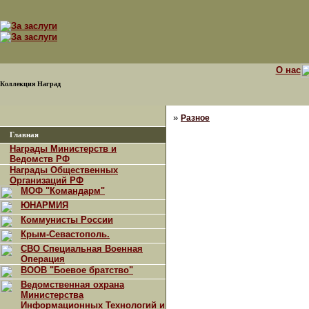
О нас
Коллекция Наград
»
Разное
Главная
Награды Министерств и
Ведомств РФ
Награды Общественных
Организаций РФ
МОФ "Командарм"
ЮНАРМИЯ
Коммунисты России
Крым-Севастополь.
СВО Специальная Военная
Операция
ВООВ "Боевое братство"
Ведомственная охрана
Министерства
Информационных Технологий и