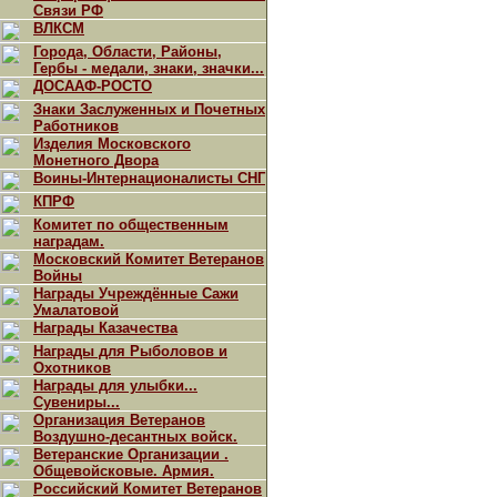
Связи РФ
ВЛКСМ
Города, Области, Районы,
Гербы - медали, знаки, значки...
ДОСААФ-РОСТО
Знаки Заслуженных и Почетных
Работников
Изделия Московского
Монетного Двора
Воины-Интернационалисты СНГ
КПРФ
Комитет по общественным
наградам.
Московский Комитет Ветеранов
Войны
Награды Учреждённые Сажи
Умалатовой
Награды Казачества
Награды для Рыболовов и
Охотников
Награды для улыбки...
Сувениры...
Организация Ветеранов
Воздушно-десантных войск.
Ветеранские Организации .
Общевойсковые. Армия.
Российский Комитет Ветеранов