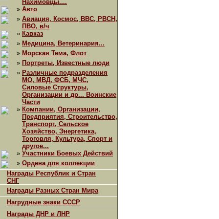
Нахимовцы....
»
Авто
»
Авиация, Космос, ВВС, РВСН,
ПВО, в/ч
»
Кавказ
»
Медицина, Ветеринария...
»
Морская Тема, Флот
»
Портреты, Известные люди
»
Различные подразделения
МО, МВД, ФСБ, МЧС,
Силовые Структуры,
Организации и др... Воинские
Части
»
Компании, Организации,
Предприятия, Строительство,
Транспорт, Сельское
Хозяйство, Энергетика,
Торговля, Культура, Спорт и
другое...
»
Участники Боевых Действий
»
Ордена для коллекции
Награды Республик и Стран
СНГ
Награды Разных Стран Мира
Нагрудные знаки СССР
Награды ДНР и ЛНР