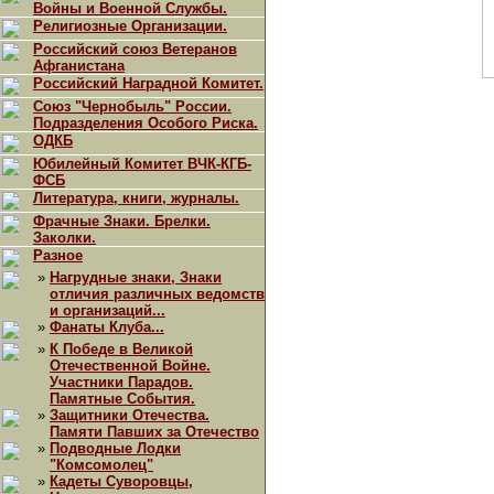
Войны и Военной Службы.
Религиозные Организации.
Российский союз Ветеранов
Афганистана
Российский Наградной Комитет.
Союз "Чернобыль" России.
Подразделения Особого Риска.
ОДКБ
Юбилейный Комитет ВЧК-КГБ-
ФСБ
Литература, книги, журналы.
Фрачные Знаки. Брелки.
Заколки.
Разное
»
Нагрудные знаки, Знаки
отличия различных ведомств
и организаций...
»
Фанаты Клуба...
»
К Победе в Великой
Отечественной Войне.
Участники Парадов.
Памятные События.
»
Защитники Отечества.
Памяти Павших за Отечество
»
Подводные Лодки
"Комсомолец"
»
Кадеты Суворовцы,