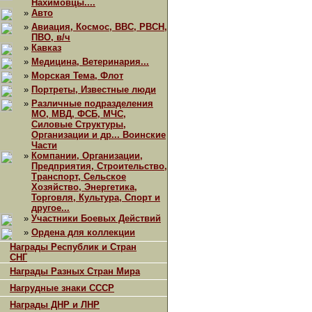
Нахимовцы....
»
Авто
»
Авиация, Космос, ВВС, РВСН,
ПВО, в/ч
»
Кавказ
»
Медицина, Ветеринария...
»
Морская Тема, Флот
»
Портреты, Известные люди
»
Различные подразделения
МО, МВД, ФСБ, МЧС,
Силовые Структуры,
Организации и др... Воинские
Части
»
Компании, Организации,
Предприятия, Строительство,
Транспорт, Сельское
Хозяйство, Энергетика,
Торговля, Культура, Спорт и
другое...
»
Участники Боевых Действий
»
Ордена для коллекции
Награды Республик и Стран
СНГ
Награды Разных Стран Мира
Нагрудные знаки СССР
Награды ДНР и ЛНР