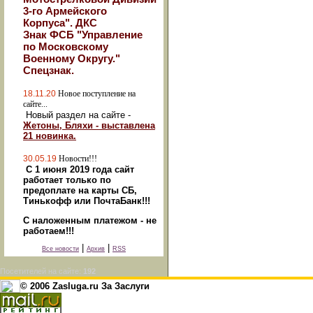
3-го Армейского
Корпуса". ДКС
Знак ФСБ "Управление
по Московскому
Военному Округу."
Спецзнак.
18.11.20
Новое поступление на
сайте...
Новый раздел на сайте -
Жетоны, Бляхи - выставлена
21 новинка.
30.05.19
Новости!!!
С 1 июня 2019 года сайт
работает только по
предоплате на карты СБ,
Тинькофф или ПочтаБанк!!!
С наложенным платежом - не
работаем!!!
|
|
Все новости
Архив
RSS
Посетителей на сайте:
192
© 2006 Zasluga.ru За Заслуги