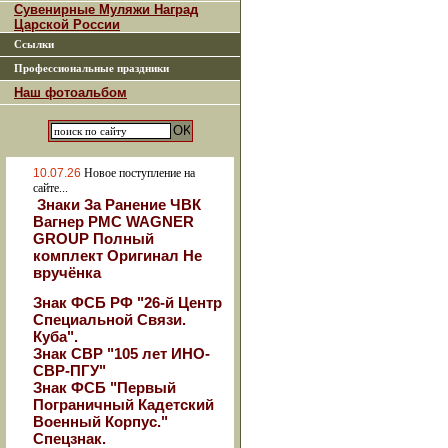
Сувенирные Муляжи Наград
Царской России
Ссылки
Профессиональные праздники
Наш фотоальбом
10.07.26
Новое поступление на
сайте...
Знаки За Ранение ЧВК
Вагнер РМС WAGNER
GROUP Полный
комплект Оригинал Не
вручёнка
Знак ФСБ РФ "26-й Центр
Специальной Связи.
Куба".
Знак СВР "105 лет ИНО-
СВР-ПГУ"
Знак ФСБ "Первый
Пограничный Кадетский
Военный Корпус."
Спецзнак.