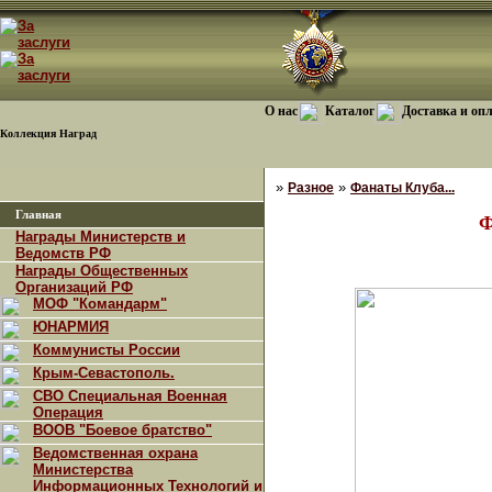
О нас
Каталог
Доставка и оп
Коллекция Наград
»
»
Разное
Фанаты Клуба...
Главная
Ф
Награды Министерств и
Ведомств РФ
Награды Общественных
Организаций РФ
МОФ "Командарм"
ЮНАРМИЯ
Коммунисты России
Крым-Севастополь.
СВО Специальная Военная
Операция
ВООВ "Боевое братство"
Ведомственная охрана
Министерства
Информационных Технологий и