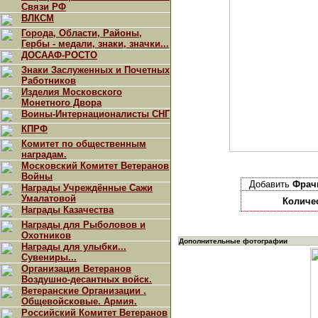
Связи РФ
ВЛКСМ
Города, Области, Районы,
Гербы - медали, знаки, значки...
ДОСААФ-РОСТО
Знаки Заслуженных и Почетных
Работников
Изделия Московского
Монетного Двора
Воины-Интернационалисты СНГ
КПРФ
Комитет по общественным
наградам.
Московский Комитет Ветеранов
Войны
Добавить
Фрач
Награды Учреждённые Сажи
Умалатовой
Количе
Награды Казачества
Награды для Рыболовов и
Охотников
Дополнительные фотографии
Награды для улыбки...
Сувениры...
Организация Ветеранов
Воздушно-десантных войск.
Ветеранские Организации .
Общевойсковые. Армия.
Российский Комитет Ветеранов