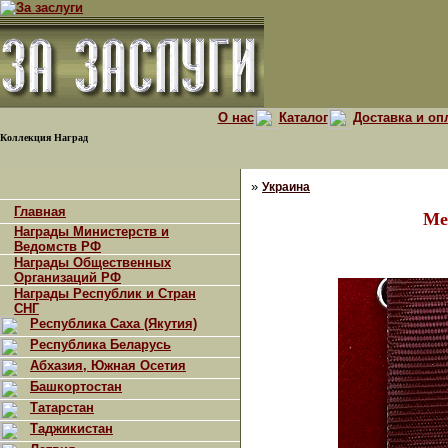
О нас
Каталог
Доставка и оп
Коллекция Наград
»
Украина
Главная
Ме
Награды Министерств и
Ведомств РФ
Награды Общественных
Организаций РФ
Награды Республик и Стран
СНГ
Республика Саха (Якутия)
Республика Беларусь
Абхазия, Южная Осетия
Башкортостан
Татарстан
Таджикистан