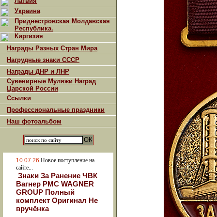
Латвия
Украина
Приднестровская Молдавская
Республика.
Киргизия
Награды Разных Стран Мира
Нагрудные знаки СССР
Награды ДНР и ЛНР
Сувенирные Муляжи Наград
Царской России
Ссылки
Профессиональные праздники
Наш фотоальбом
10.07.26
Новое поступление на
сайте...
Знаки За Ранение ЧВК
Вагнер РМС WAGNER
GROUP Полный
комплект Оригинал Не
вручёнка