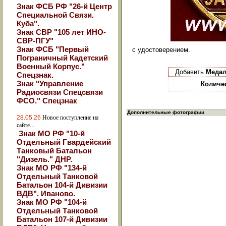
Знак ФСБ РФ "26-й Центр
Специальной Связи.
Куба".
Знак СВР "105 лет ИНО-
СВР-ПГУ"
Знак ФСБ "Первый
с удостоверением.
Пограничный Кадетский
Военный Корпус."
Добавить
Медал
Спецзнак.
Знак "Управление
Количе
Радиосвязи Спецсвязи
ФСО." Спецзнак
Дополнительные фотографии
28.05.26
Новое поступление на
сайте...
Знак МО РФ "10-й
Отдельный Гвардейский
Танковый Батальон
"Дизель." ДНР.
Знак МО РФ "134-й
Отдельный Танковой
Батальон 104-й Дивизии
ВДВ". Иваново.
Знак МО РФ "104-й
Отдельный Танковой
Батальон 107-й Дивизии