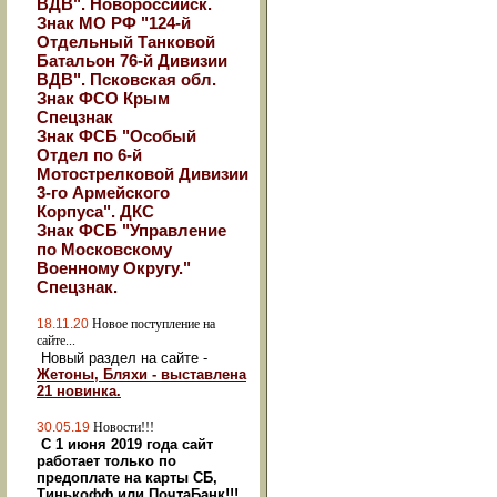
ВДВ". Новороссийск.
Знак МО РФ "124-й
Отдельный Танковой
Батальон 76-й Дивизии
ВДВ". Псковская обл.
Знак ФСО Крым
Спецзнак
Знак ФСБ "Особый
Отдел по 6-й
Мотострелковой Дивизии
3-го Армейского
Корпуса". ДКС
Знак ФСБ "Управление
по Московскому
Военному Округу."
Спецзнак.
18.11.20
Новое поступление на
сайте...
Новый раздел на сайте -
Жетоны, Бляхи - выставлена
21 новинка.
30.05.19
Новости!!!
С 1 июня 2019 года сайт
работает только по
предоплате на карты СБ,
Тинькофф или ПочтаБанк!!!