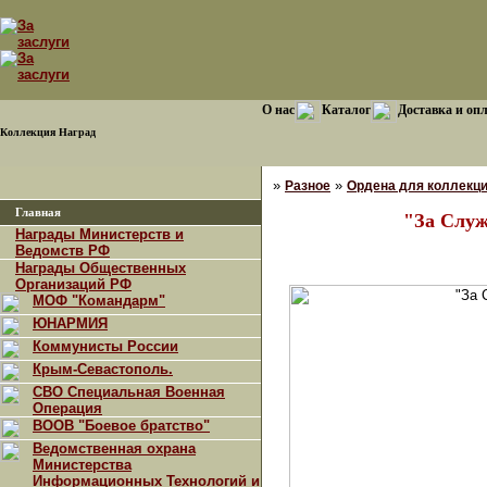
О нас
Каталог
Доставка и оп
Коллекция Наград
»
»
Разное
Ордена для коллекц
Главная
"За Служ
Награды Министерств и
Ведомств РФ
Награды Общественных
Организаций РФ
МОФ "Командарм"
ЮНАРМИЯ
Коммунисты России
Крым-Севастополь.
СВО Специальная Военная
Операция
ВООВ "Боевое братство"
Ведомственная охрана
Министерства
Информационных Технологий и