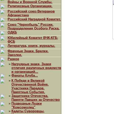
Войны и Военной Службы.
Религиозные Организации.
Российский союз Ветеранов
Афганистана
Российский Наградной Комитет.
Союз "Чернобыль" России.
Подразделения Особого Риска.
ОДКБ
Юбилейный Комитет ВЧК-КГБ-
ФСБ
Литература, книги, журналы.
Фрачные Знаки. Брелки.
Заколки.
Разное
»
Нагрудные знаки, Знаки
отличия различных ведомств
и организаций...
»
Фанаты Клуба...
»
К Победе в Великой
Отечественной Войне.
Участники Парадов.
Памятные События.
»
Защитники Отечества.
Памяти Павших за Отечество
»
Подводные Лодки
"Комсомолец"
»
Кадеты Суворовцы,