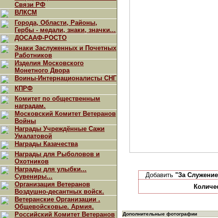
Связи РФ
ВЛКСМ
Города, Области, Районы,
Гербы - медали, знаки, значки...
ДОСААФ-РОСТО
Знаки Заслуженных и Почетных
Работников
Изделия Московского
Монетного Двора
Воины-Интернационалисты СНГ
КПРФ
Комитет по общественным
наградам.
Московский Комитет Ветеранов
Войны
Награды Учреждённые Сажи
Умалатовой
Награды Казачества
Награды для Рыболовов и
Охотников
Награды для улыбки...
Добавить
"За Служени
Сувениры...
Организация Ветеранов
Количе
Воздушно-десантных войск.
Ветеранские Организации .
Общевойсковые. Армия.
Российский Комитет Ветеранов
Дополнительные фотографии