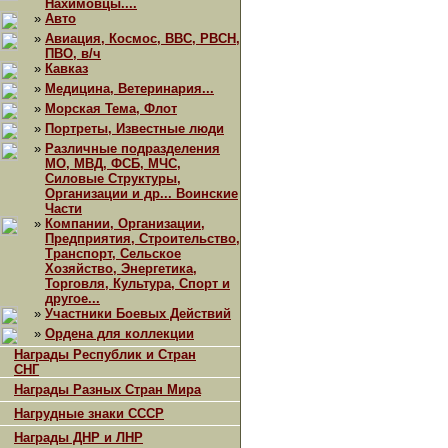
Нахимовцы....
»
Авто
»
Авиация, Космос, ВВС, РВСН,
ПВО, в/ч
»
Кавказ
»
Медицина, Ветеринария...
»
Морская Тема, Флот
»
Портреты, Известные люди
»
Различные подразделения
МО, МВД, ФСБ, МЧС,
Силовые Структуры,
Организации и др... Воинские
Части
»
Компании, Организации,
Предприятия, Строительство,
Транспорт, Сельское
Хозяйство, Энергетика,
Торговля, Культура, Спорт и
другое...
»
Участники Боевых Действий
»
Ордена для коллекции
Награды Республик и Стран
СНГ
Награды Разных Стран Мира
Нагрудные знаки СССР
Награды ДНР и ЛНР