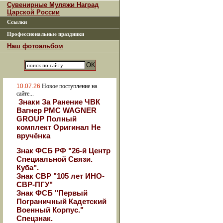
Сувенирные Муляжи Наград
Царской России
Ссылки
Профессиональные праздники
Наш фотоальбом
10.07.26
Новое поступление на
сайте...
Знаки За Ранение ЧВК
Вагнер РМС WAGNER
GROUP Полный
комплект Оригинал Не
вручёнка
Знак ФСБ РФ "26-й Центр
Специальной Связи.
Куба".
Знак СВР "105 лет ИНО-
СВР-ПГУ"
Знак ФСБ "Первый
Пограничный Кадетский
Военный Корпус."
Спецзнак.