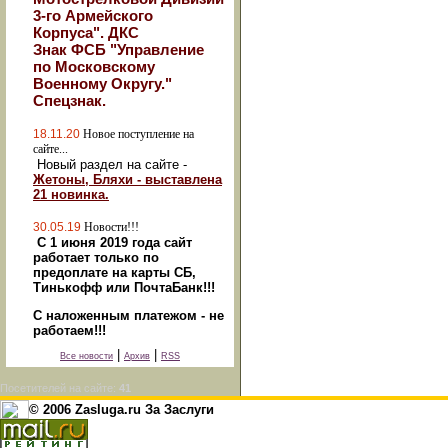
3-го Армейского
Корпуса". ДКС
Знак ФСБ "Управление
по Московскому
Военному Округу."
Спецзнак.
18.11.20
Новое поступление на
сайте...
Новый раздел на сайте -
Жетоны, Бляхи - выставлена
21 новинка.
30.05.19
Новости!!!
С 1 июня 2019 года сайт
работает только по
предоплате на карты СБ,
Тинькофф или ПочтаБанк!!!
С наложенным платежом - не
работаем!!!
|
|
Все новости
Архив
RSS
Посетителей на сайте:
41
© 2006 Zasluga.ru За Заслуги