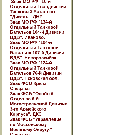
Знак МО РФ "10-й
Отдельный Гвардейский
Танковый Батальон
"Дизель." ДНР.
Знак МО РФ "134-й
Отдельный Танковой
Батальон 104-й Дивизии
ВДВ". Иваново.
Знак МО РФ "104-й
Отдельный Танковой
Батальон 107-й Дивизии
ВДВ". Новороссийск.
Знак МО РФ "124-й
Отдельный Танковой
Батальон 76-й Дивизии
ВДВ". Псковская обл.
Знак ФСО Крым
Спецзнак
Знак ФСБ "Особый
Отдел по 6-й
Мотострелковой Дивизии
3-го Армейского
Корпуса". ДКС
Знак ФСБ "Управление
по Московскому
Военному Округу."
Спецзнак.