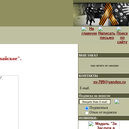
ВАШ ЗАКАЗ
айское".
еще ничего не заказано
КОНТАКТЫ
sv-789@yandex.ru
E-mail:
Подписка на новости
Подписаться
Отказ от подписки
НОВИНКИ: