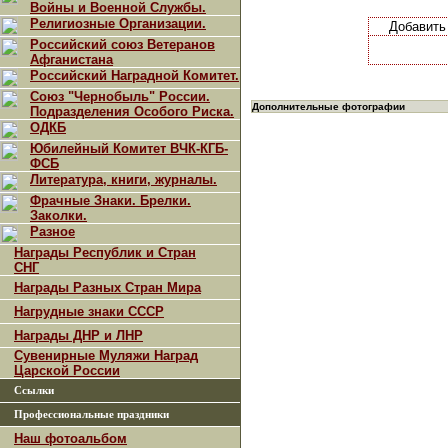
Войны и Военной Службы.
Религиозные Организации.
Добавит
Российский союз Ветеранов
Афганистана
Российский Наградной Комитет.
Союз "Чернобыль" России.
Дополнительные фотографии
Подразделения Особого Риска.
ОДКБ
Юбилейный Комитет ВЧК-КГБ-
ФСБ
Литература, книги, журналы.
Фрачные Знаки. Брелки.
Заколки.
Разное
Награды Республик и Стран
СНГ
Награды Разных Стран Мира
Нагрудные знаки СССР
Награды ДНР и ЛНР
Сувенирные Муляжи Наград
Царской России
Ссылки
Профессиональные праздники
Наш фотоальбом