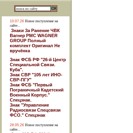
10.07.26
Новое поступление на
сайте...
Знаки За Ранение ЧВК
Вагнер РМС WAGNER
GROUP Полный
комплект Оригинал Не
вручёнка
Знак ФСБ РФ "26-й Центр
Специальной Связи.
Куба".
Знак СВР "105 лет ИНО-
СВР-ПГУ"
Знак ФСБ "Первый
Пограничный Кадетский
Военный Корпус."
Спецзнак.
Знак "Управление
Радиосвязи Спецсвязи
ФСО." Спецзнак
28.05.26
Новое поступление на
сайте...