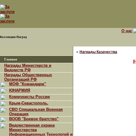
О нас
Коллекция Наград
»
Награды Казачества
Главная
Н
Награды Министерств и
Ведомств РФ
Награды Общественных
Организаций РФ
МОФ "Командарм"
ЮНАРМИЯ
Коммунисты России
Крым-Севастополь.
СВО Специальная Военная
Операция
ВООВ "Боевое братство"
Ведомственная охрана
Министерства
Информационных Технологий и