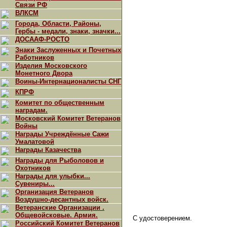
Связи РФ
ВЛКСМ
Города, Области, Районы,
Гербы - медали, знаки, значки...
ДОСААФ-РОСТО
Знаки Заслуженных и Почетных
Работников
Изделия Московского
Монетного Двора
Воины-Интернационалисты СНГ
КПРФ
Комитет по общественным
наградам.
Московский Комитет Ветеранов
Войны
Награды Учреждённые Сажи
Умалатовой
Награды Казачества
Награды для Рыболовов и
Охотников
Награды для улыбки...
Сувениры...
Организация Ветеранов
Воздушно-десантных войск.
Ветеранские Организации .
Общевойсковые. Армия.
С удостоверением.
Российский Комитет Ветеранов