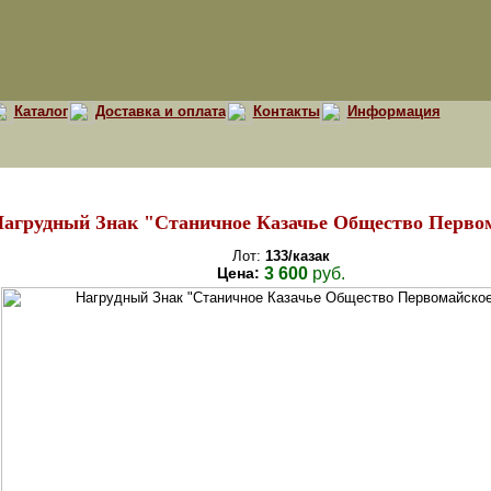
Каталог
Доставка и оплата
Контакты
Информация
агрудный Знак "Станичное Казачье Общество Первом
Лот:
133/казак
Цена:
3 600
руб.