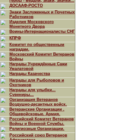
Гербы - медали, знаки, значки...
ДОСААФ-РОСТО
Знаки Заслуженных и Почетных
Работников
Изделия Московского
Монетного Двора
Воины-Интернационалисты СНГ
КПРФ
Комитет по общественным
наградам.
Московский Комитет Ветеранов
Войны
Награды Учреждённые Сажи
Умалатовой
Награды Казачества
Награды для Рыболовов и
Охотников
Награды для улыбки...
Сувениры...
Организация Ветеранов
Воздушно-десантных войск.
Ветеранские Организации .
Общевойсковые. Армия.
Российский Комитет Ветеранов
Войны и Военной Службы.
Религиозные Организации.
Российский союз Ветеранов
Афганистана