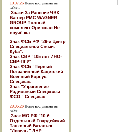
10.07.26
Новое поступление на
сайте...
Знаки За Ранение ЧВК
Вагнер РМС WAGNER
GROUP Полный
комплект Оригинал Не
вручёнка
Знак ФСБ РФ "26-й Центр
Специальной Связи.
Куба".
Знак СВР "105 лет ИНО-
СВР-ПГУ"
Знак ФСБ "Первый
Пограничный Кадетский
Военный Корпус."
Спецзнак.
Знак "Управление
Радиосвязи Спецсвязи
ФСО." Спецзнак
28.05.26
Новое поступление на
сайте...
Знак МО РФ "10-й
Отдельный Гвардейский
Танковый Батальон
"Дизель." ДНР.