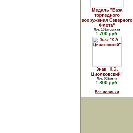
Медаль "База
торпедного
вооружения Северного
Флота"
Лот: 189/морская
1 700 руб.
Знак "К.Э.
Циолковский"
Лот: 062/авиа
1 800 руб.
Все новинки