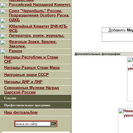
Российский Наградной Комитет.
Союз "Чернобыль" России.
Подразделения Особого Риска.
ОДКБ
Юбилейный Комитет ВЧК-КГБ-
Добавить
Ме
ФСБ
Литература, книги, журналы.
Фрачные Знаки. Брелки.
Заколки.
Разное
Дополнительные фотографии
Награды Республик и Стран
СНГ
Награды Разных Стран Мира
Нагрудные знаки СССР
Награды ДНР и ЛНР
Сувенирные Муляжи Наград
Царской России
Ссылки
Профессиональные праздники
Наш фотоальбом