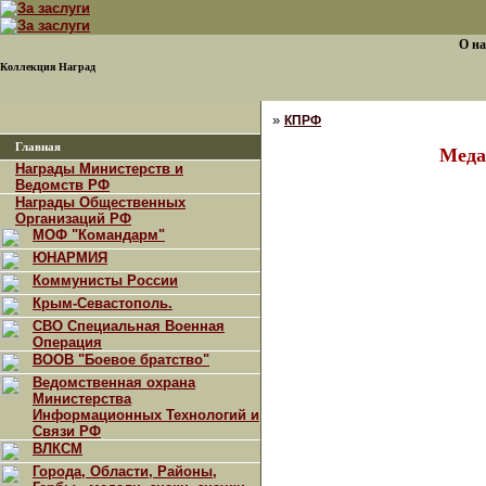
О на
Коллекция Наград
»
КПРФ
Главная
Меда
Награды Министерств и
Ведомств РФ
Награды Общественных
Организаций РФ
МОФ "Командарм"
ЮНАРМИЯ
Коммунисты России
Крым-Севастополь.
СВО Специальная Военная
Операция
ВООВ "Боевое братство"
Ведомственная охрана
Министерства
Информационных Технологий и
Связи РФ
ВЛКСМ
Города, Области, Районы,