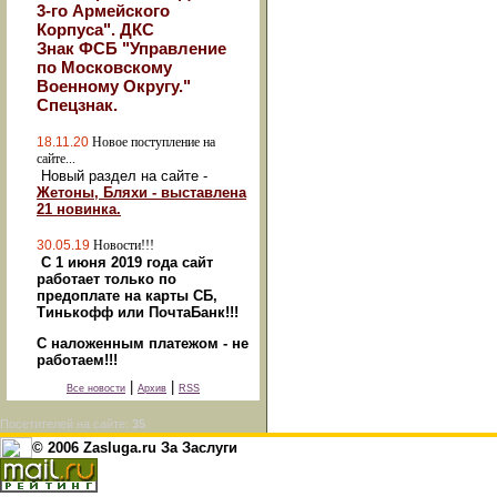
3-го Армейского
Корпуса". ДКС
Знак ФСБ "Управление
по Московскому
Военному Округу."
Спецзнак.
18.11.20
Новое поступление на
сайте...
Новый раздел на сайте -
Жетоны, Бляхи - выставлена
21 новинка.
30.05.19
Новости!!!
С 1 июня 2019 года сайт
работает только по
предоплате на карты СБ,
Тинькофф или ПочтаБанк!!!
С наложенным платежом - не
работаем!!!
|
|
Все новости
Архив
RSS
Посетителей на сайте:
35
© 2006 Zasluga.ru За Заслуги