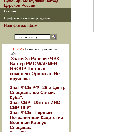
Сувенирные Муляжи Наград
Царской России
Ссылки
Профессиональные праздники
Наш фотоальбом
10.07.26
Новое поступление на
сайте...
Знаки За Ранение ЧВК
Вагнер РМС WAGNER
GROUP Полный
комплект Оригинал Не
вручёнка
Знак ФСБ РФ "26-й Центр
Специальной Связи.
Куба".
Знак СВР "105 лет ИНО-
СВР-ПГУ"
Знак ФСБ "Первый
Пограничный Кадетский
Военный Корпус."
Спецзнак.