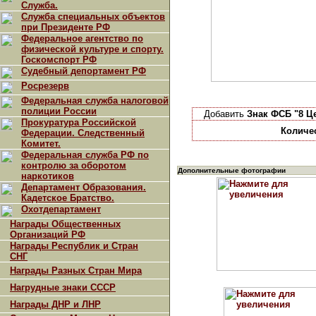
Служба.
Служба специальных объектов
при Президенте РФ
Федеральное агентство по
физической культуре и спорту.
Госкомспорт РФ
Судебный депортамент РФ
Росрезерв
Федеральная служба налоговой
полиции России
Добавить
Знак ФСБ "8 Ц
Прокуратура Российской
Количе
Федерации. Следственный
Комитет.
Федеральная служба РФ по
контролю за оборотом
Дополнительные фотографии
наркотиков
Департамент Образования.
Кадетское Братство.
Охотдепартамент
Награды Общественных
Организаций РФ
Награды Республик и Стран
СНГ
Награды Разных Стран Мира
Нагрудные знаки СССР
Награды ДНР и ЛНР