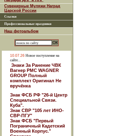
Сувенирные Муляжи Наград
Царской России
Ссылки
Профессиональные праздники
Наш фотоальбом
10.07.26
Новое поступление на
сайте...
Знаки За Ранение ЧВК
Вагнер РМС WAGNER
GROUP Полный
комплект Оригинал Не
вручёнка
Знак ФСБ РФ "26-й Центр
Специальной Связи.
Куба".
Знак СВР "105 лет ИНО-
СВР-ПГУ"
Знак ФСБ "Первый
Пограничный Кадетский
Военный Корпус."