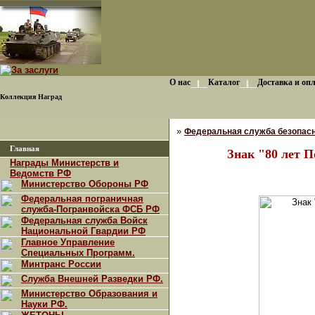
О нас
Каталог
Доставка и оп
Коллекция Наград
»
Федеральная служба безопасн
Главная
Знак "80 лет П
Награды Министерств и
Ведомств РФ
Министерство Обороны РФ
Федеральная пограничная
служба-Погранвойска ФСБ РФ
Федеральная служба Войск
Национальной Гвардии РФ
Главное Управление
Специальных Программ.
Минтранс России
Служба Внешней Разведки РФ.
Министерство Образования и
Науки РФ.