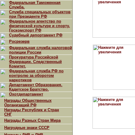
Федеральная Таможенная
Служба.
Служба специальных объектов
при Президенте РФ
Федеральное агентство по
физической культуре и спорту.
Госкомспорт РФ
Судебный депортамент РФ
Росрезерв
Федеральная служба налоговой
полиции России
Прокуратура Российской
Федерации. Следственный
Комитет.
Федеральная служба РФ по
контролю за оборотом
наркотиков
Департамент Образования.
Кадетское Братство.
Охотдепартамент
Награды Общественных
Организаций РФ
Награды Республик и Стран
СНГ
Награды Разных Стран Мира
Нагрудные знаки СССР
Награды ДНР и ЛНР