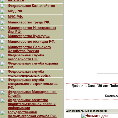
ЖЕТОНЫ
Федеральное Казначейство
МВД РФ
МЧС РФ.
Министерство труда РФ.
Министерство Иностранных
Дел РФ.
Министерство Культуры
Министерство юстиции РФ.
Министерство Сельского
Хозяйства России
Федеральная служба
безопасности РФ.
Федеральная служба охраны
РФ.
Федеральная служба
железнодорожных войск.
Федеральная служба
специального строительства
Добавить
Знак "80 лет Поб
РФ.
Федеральная Миграционная
Служба
Количе
Федеральное агентство
правительственной связи и
информации
Дополнительные фотографии
Государственная
фельдъегерская служба РФ.