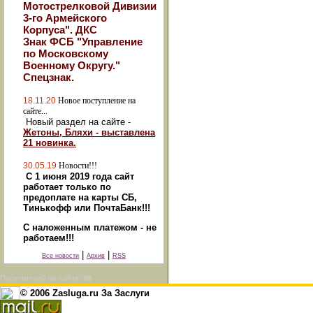
Мотострелковой Дивизии
3-го Армейского
Корпуса". ДКС
Знак ФСБ "Управление
по Московскому
Военному Округу."
Спецзнак.
18.11.20
Новое поступление на
сайте...
Новый раздел на сайте -
Жетоны, Бляхи - выставлена
21 новинка.
30.05.19
Новости!!!
С 1 июня 2019 года сайт
работает только по
предоплате на карты СБ,
Тинькофф или ПочтаБанк!!!
С наложенным платежом - не
работаем!!!
|
|
Все новости
Архив
RSS
Посетителей на сайте:
88
© 2006 Zasluga.ru За Заслуги