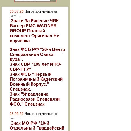
10.07.26
Новое поступление на
сайте...
Знаки За Ранение ЧВК
Вагнер РМС WAGNER
GROUP Полный
комплект Оригинал Не
вручёнка
Знак ФСБ РФ "26-й Центр
Специальной Связи.
Куба".
Знак СВР "105 лет ИНО-
СВР-ПГУ"
Знак ФСБ "Первый
Пограничный Кадетский
Военный Корпус."
Спецзнак.
Знак "Управление
Радиосвязи Спецсвязи
ФСО." Спецзнак
28.05.26
Новое поступление на
сайте...
Знак МО РФ "10-й
Отдельный Гвардейский