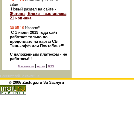
18.11.20
Новое поступление на
сайте...
Новый раздел на сайте -
Жетоны, Бляхи - выставлена
21 новинка.
30.05.19
Новости!!!
С 1 июня 2019 года сайт
работает только по
предоплате на карты СБ,
Тинькофф или ПочтаБанк!!!
С наложенным платежом - не
работаем!!!
|
|
Все новости
Архив
RSS
Посетителей на сайте:
57
© 2006 Zasluga.ru За Заслуги