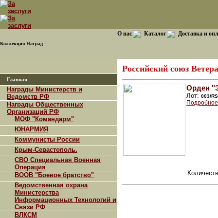
О нас
Каталог
Доставка и оп
Коллекция Наград
Российский союз Ветер
Главная
Орден "З
Награды Министерств и
Лот:
Ведомств РФ
003/R
Подробное
Награды Общественных
Организаций РФ
МОФ "Командарм"
ЮНАРМИЯ
Коммунисты России
Крым-Севастополь.
СВО Специальная Военная
Операция
Количеств
ВООВ "Боевое братство"
Ведомственная охрана
Министерства
Информационных Технологий и
Связи РФ
ВЛКСМ