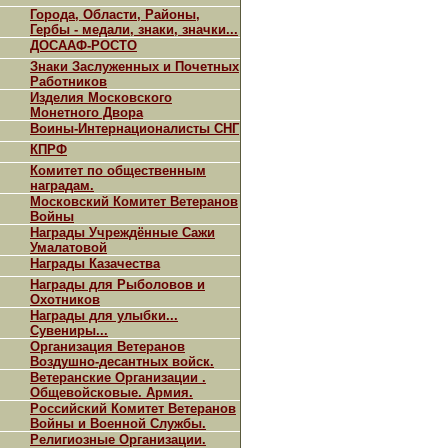
Города, Области, Районы,
Гербы - медали, знаки, значки...
ДОСААФ-РОСТО
Знаки Заслуженных и Почетных
Работников
Изделия Московского
Монетного Двора
Воины-Интернационалисты СНГ
КПРФ
Комитет по общественным
наградам.
Московский Комитет Ветеранов
Войны
Награды Учреждённые Сажи
Умалатовой
Награды Казачества
Награды для Рыболовов и
Охотников
Награды для улыбки...
Сувениры...
Организация Ветеранов
Воздушно-десантных войск.
Ветеранские Организации .
Общевойсковые. Армия.
Российский Комитет Ветеранов
Войны и Военной Службы.
Религиозные Организации.