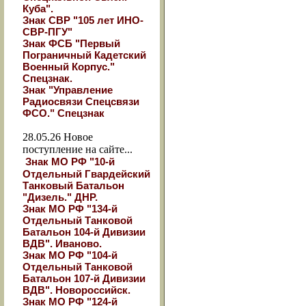
Куба".
Знак СВР "105 лет ИНО-
СВР-ПГУ"
Знак ФСБ "Первый
Пограничный Кадетский
Военный Корпус."
Спецзнак.
Знак "Управление
Радиосвязи Спецсвязи
ФСО." Спецзнак
28.05.26
Новое
поступление на сайте...
Знак МО РФ "10-й
Отдельный Гвардейский
Танковый Батальон
"Дизель." ДНР.
Знак МО РФ "134-й
Отдельный Танковой
Батальон 104-й Дивизии
ВДВ". Иваново.
Знак МО РФ "104-й
Отдельный Танковой
Батальон 107-й Дивизии
ВДВ". Новороссийск.
Знак МО РФ "124-й