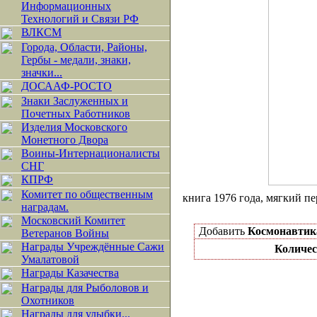
Информационных
Технологий и Связи РФ
ВЛКСМ
Города, Области, Районы,
Гербы - медали, знаки,
значки...
ДОСААФ-РОСТО
Знаки Заслуженных и
Почетных Работников
Изделия Московского
Монетного Двора
Воины-Интернационалисты
СНГ
КПРФ
Комитет по общественным
книга 1976 года, мягкий пе
наградам.
Московский Комитет
Добавить
Космонавтик
Ветеранов Войны
Награды Учреждённые Сажи
Количес
Умалатовой
Награды Казачества
Награды для Рыболовов и
Охотников
Награды для улыбки...