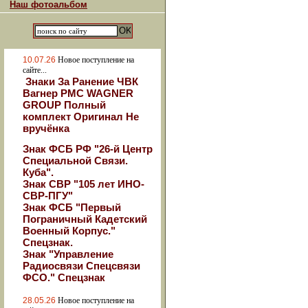
Наш фотоальбом
10.07.26
Новое поступление на
сайте...
Знаки За Ранение ЧВК
Вагнер РМС WAGNER
GROUP Полный
комплект Оригинал Не
вручёнка
Знак ФСБ РФ "26-й Центр
Специальной Связи.
Куба".
Знак СВР "105 лет ИНО-
СВР-ПГУ"
Знак ФСБ "Первый
Пограничный Кадетский
Военный Корпус."
Спецзнак.
Знак "Управление
Радиосвязи Спецсвязи
ФСО." Спецзнак
28.05.26
Новое поступление на