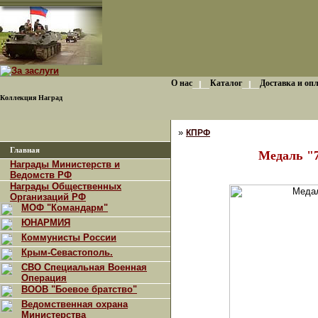
О нас
Каталог
Доставка и оп
Коллекция Наград
»
КПРФ
Главная
Медаль "7
Награды Министерств и
Ведомств РФ
Награды Общественных
Организаций РФ
МОФ "Командарм"
ЮНАРМИЯ
Коммунисты России
Крым-Севастополь.
СВО Специальная Военная
Операция
ВООВ "Боевое братство"
Ведомственная охрана
Министерства