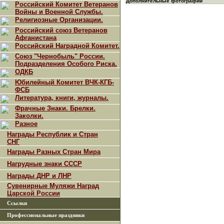
Дополнительные фотографии
Российский Комитет Ветеранов
Войны и Военной Службы.
Религиозные Организации.
Российский союз Ветеранов
Афганистана
Российский Наградной Комитет.
Союз "Чернобыль" России.
Подразделения Особого Риска.
ОДКБ
Юбилейный Комитет ВЧК-КГБ-
ФСБ
Литература, книги, журналы.
Фрачные Знаки. Брелки.
Заколки.
Разное
Награды Республик и Стран
СНГ
Награды Разных Стран Мира
Нагрудные знаки СССР
Награды ДНР и ЛНР
Сувенирные Муляжи Наград
Царской России
Ссылки
Профессиональные праздники