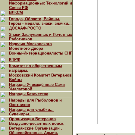
Информационных Технологий и
Связи РФ
ВЛКСМ
Города, Области, Районы,
Гербы - медали, знаки, значки...
ДОСААФ-РОСТО
Знаки Заслуженных и Почетных
Работников
Изделия Московского
Монетного Двора
Воины-Интернационалисты СНГ
КПРФ
Комитет по общественным
наградам.
Московский Комитет Ветеранов
Войны
Награды Учреждённые Сажи
Умалатовой
Награды Казачества
Награды для Рыболовов и
Охотников
Награды для улыбки...
Сувениры...
Организация Ветеранов
Воздушно-десантных войск.
Ветеранские Организации .
Общевойсковые. Армия.