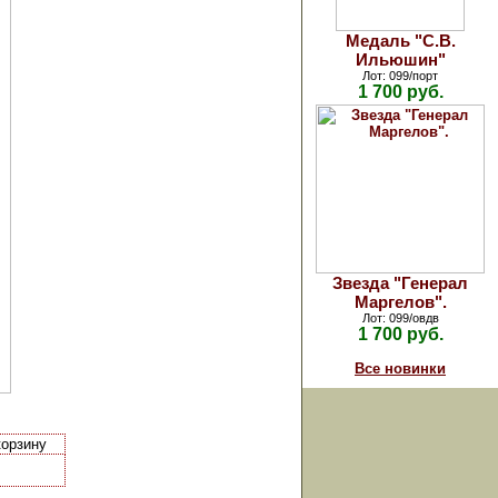
Медаль "С.В.
Ильюшин"
Лот: 099/порт
1 700 руб.
Звезда "Генерал
Маргелов".
Лот: 099/овдв
1 700 руб.
Все новинки
корзину