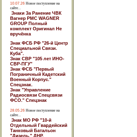
10.07.26
Новое поступление на
сайте...
Знаки За Ранение ЧВК
Вагнер РМС WAGNER
GROUP Полный
комплект Оригинал Не
вручёнка
Знак ФСБ РФ "26-й Центр
Специальной Связи.
Куба".
Знак СВР "105 лет ИНО-
СВР-ПГУ"
Знак ФСБ "Первый
Пограничный Кадетский
Военный Корпус."
Спецзнак.
Знак "Управление
Радиосвязи Спецсвязи
ФСО." Спецзнак
28.05.26
Новое поступление на
сайте...
Знак МО РФ "10-й
Отдельный Гвардейский
Танковый Батальон
"Дизель." ДНР.