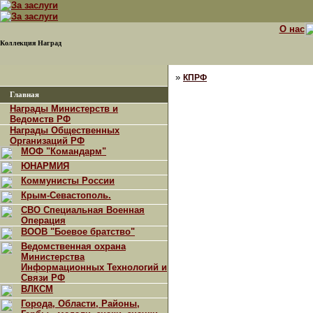
О нас
Коллекция Наград
»
КПРФ
Главная
Награды Министерств и
Ведомств РФ
Награды Общественных
Организаций РФ
МОФ "Командарм"
ЮНАРМИЯ
Коммунисты России
Крым-Севастополь.
СВО Специальная Военная
Операция
ВООВ "Боевое братство"
Ведомственная охрана
Министерства
Информационных Технологий и
Связи РФ
ВЛКСМ
Города, Области, Районы,