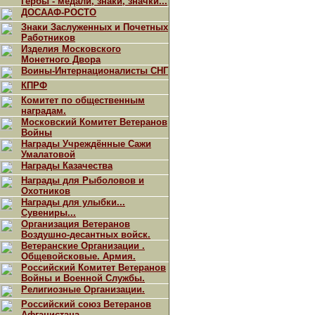
Гербы - медали, знаки, значки...
ДОСААФ-РОСТО
Знаки Заслуженных и Почетных
Работников
Изделия Московского
Монетного Двора
Воины-Интернационалисты СНГ
КПРФ
Комитет по общественным
наградам.
Московский Комитет Ветеранов
Войны
Награды Учреждённые Сажи
Умалатовой
Награды Казачества
Награды для Рыболовов и
Охотников
Награды для улыбки...
Сувениры...
Организация Ветеранов
Воздушно-десантных войск.
Ветеранские Организации .
Общевойсковые. Армия.
Российский Комитет Ветеранов
Войны и Военной Службы.
Религиозные Организации.
Российский союз Ветеранов
Афганистана