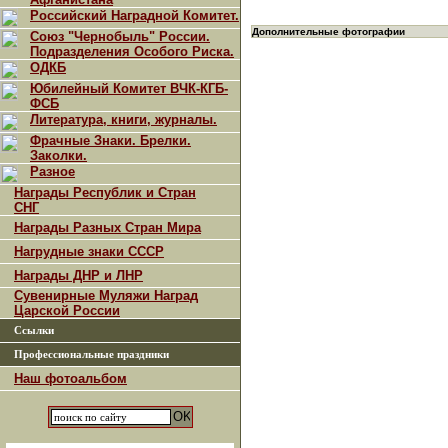
Российский Наградной Комитет.
Дополнительные фотографии
Союз "Чернобыль" России.
Подразделения Особого Риска.
ОДКБ
Юбилейный Комитет ВЧК-КГБ-
ФСБ
Литература, книги, журналы.
Фрачные Знаки. Брелки.
Заколки.
Разное
Награды Республик и Стран
СНГ
Награды Разных Стран Мира
Нагрудные знаки СССР
Награды ДНР и ЛНР
Сувенирные Муляжи Наград
Царской России
Ссылки
Профессиональные праздники
Наш фотоальбом