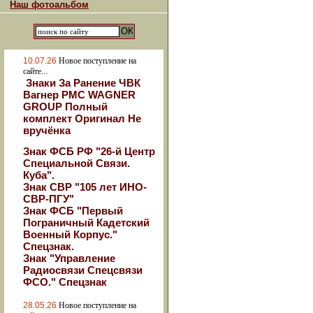
Наш фотоальбом
10.07.26
Новое поступление на
сайте...
Знаки За Ранение ЧВК
Вагнер РМС WAGNER
GROUP Полный
комплект Оригинал Не
вручёнка
Знак ФСБ РФ "26-й Центр
Специальной Связи.
Куба".
Знак СВР "105 лет ИНО-
СВР-ПГУ"
Знак ФСБ "Первый
Пограничный Кадетский
Военный Корпус."
Спецзнак.
Знак "Управление
Радиосвязи Спецсвязи
ФСО." Спецзнак
28.05.26
Новое поступление на