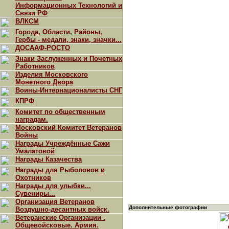
Информационных Технологий и
Связи РФ
ВЛКСМ
Города, Области, Районы,
Гербы - медали, знаки, значки...
ДОСААФ-РОСТО
Знаки Заслуженных и Почетных
Работников
Изделия Московского
Монетного Двора
Воины-Интернационалисты СНГ
КПРФ
Комитет по общественным
наградам.
Московский Комитет Ветеранов
Войны
Награды Учреждённые Сажи
Умалатовой
Награды Казачества
Награды для Рыболовов и
Охотников
Награды для улыбки...
Сувениры...
Организация Ветеранов
Дополнительные фотографии
Воздушно-десантных войск.
Ветеранские Организации .
Общевойсковые. Армия.