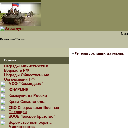
О на
Коллекция Наград
»
Литература, книги, журналы.
Главная
Награды Министерств и
Ведомств РФ
Награды Общественных
Организаций РФ
МОФ "Командарм"
ЮНАРМИЯ
Коммунисты России
Крым-Севастополь.
СВО Специальная Военная
Операция
ВООВ "Боевое братство"
Ведомственная охрана
Министерства