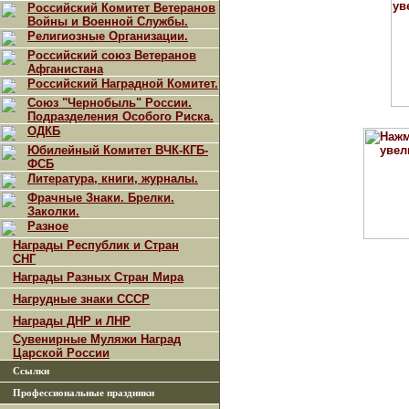
Российский Комитет Ветеранов
Войны и Военной Службы.
Религиозные Организации.
Российский союз Ветеранов
Афганистана
Российский Наградной Комитет.
Союз "Чернобыль" России.
Подразделения Особого Риска.
ОДКБ
Юбилейный Комитет ВЧК-КГБ-
ФСБ
Литература, книги, журналы.
Фрачные Знаки. Брелки.
Заколки.
Разное
Награды Республик и Стран
СНГ
Награды Разных Стран Мира
Нагрудные знаки СССР
Награды ДНР и ЛНР
Сувенирные Муляжи Наград
Царской России
Ссылки
Профессиональные праздники