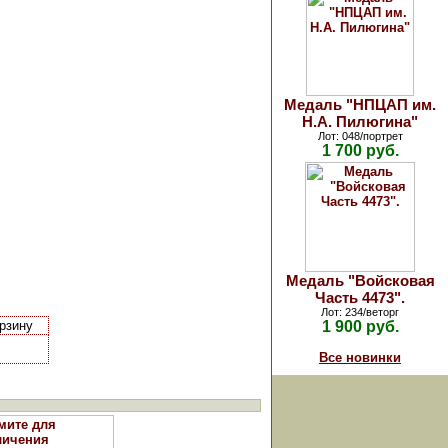
Медаль "НПЦАП им.
Н.А. Пилюгина"
Лот: 048/портрет
1 700 руб.
Медаль "Войсковая
Часть 4473".
Лот: 234/веторг
орзину
1 900 руб.
Все новинки