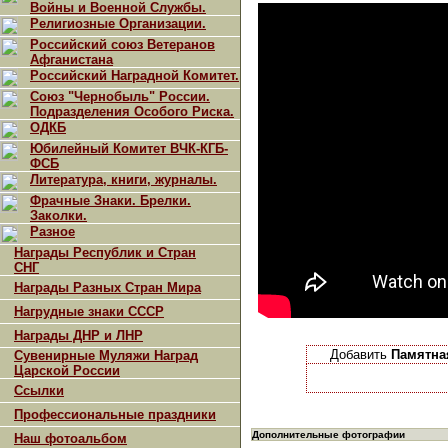
Войны и Военной Службы.
Религиозные Организации.
Российский союз Ветеранов
Афганистана
Российский Наградной Комитет.
Союз "Чернобыль" России.
Подразделения Особого Риска.
ОДКБ
Юбилейный Комитет ВЧК-КГБ-
ФСБ
Литература, книги, журналы.
Фрачные Знаки. Брелки.
Заколки.
Разное
Награды Республик и Стран
СНГ
Награды Разных Стран Мира
Нагрудные знаки СССР
Награды ДНР и ЛНР
Добавить
Памятна
Сувенирные Муляжи Наград
Царской России
Ссылки
Профессиональные праздники
Дополнительные фотографии
Наш фотоальбом