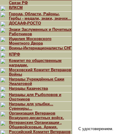
Связи РФ
ВЛКСМ
Города, Области, Районы,
Гербы - медали, знаки, значки...
ДОСААФ-РОСТО
Знаки Заслуженных и Почетных
Работников
Изделия Московского
Монетного Двора
Воины-Интернационалисты СНГ
КПРФ
Комитет по общественным
наградам.
Московский Комитет Ветеранов
Войны
Награды Учреждённые Сажи
Умалатовой
Награды Казачества
Награды для Рыболовов и
Охотников
Награды для улыбки...
Сувениры...
Организация Ветеранов
Воздушно-десантных войск.
Ветеранские Организации .
Общевойсковые. Армия.
С удостоверением.
Российский Комитет Ветеранов