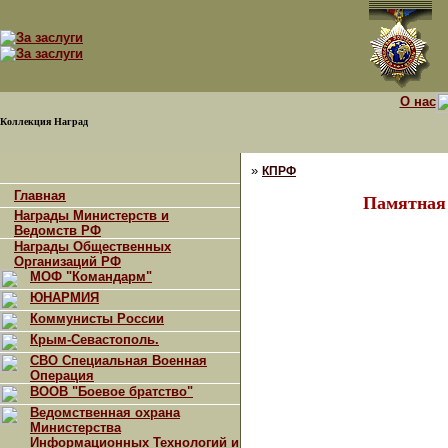
О нас
Коллекция Наград
»
КПРФ
Главная
Памятная 
Награды Министерств и
Ведомств РФ
Награды Общественных
Организаций РФ
МОФ "Командарм"
ЮНАРМИЯ
Коммунисты России
Крым-Севастополь.
СВО Специальная Военная
Операция
ВООВ "Боевое братство"
Ведомственная охрана
Министерства
Информационных Технологий и