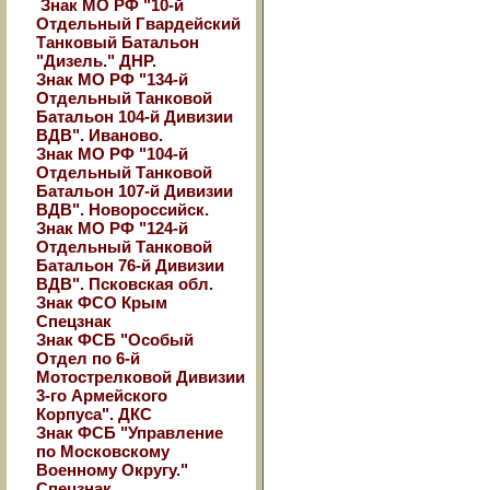
Знак МО РФ "10-й
Отдельный Гвардейский
Танковый Батальон
"Дизель." ДНР.
Знак МО РФ "134-й
Отдельный Танковой
Батальон 104-й Дивизии
ВДВ". Иваново.
Знак МО РФ "104-й
Отдельный Танковой
Батальон 107-й Дивизии
ВДВ". Новороссийск.
Знак МО РФ "124-й
Отдельный Танковой
Батальон 76-й Дивизии
ВДВ". Псковская обл.
Знак ФСО Крым
Спецзнак
Знак ФСБ "Особый
Отдел по 6-й
Мотострелковой Дивизии
3-го Армейского
Корпуса". ДКС
Знак ФСБ "Управление
по Московскому
Военному Округу."
Спецзнак.