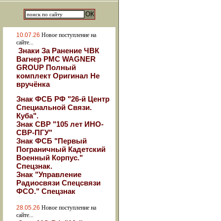
10.07.26
Новое поступление на
сайте...
Знаки За Ранение ЧВК
Вагнер РМС WAGNER
GROUP Полный
комплект Оригинал Не
вручёнка
Знак ФСБ РФ "26-й Центр
Специальной Связи.
Куба".
Знак СВР "105 лет ИНО-
СВР-ПГУ"
Знак ФСБ "Первый
Пограничный Кадетский
Военный Корпус."
Спецзнак.
Знак "Управление
Радиосвязи Спецсвязи
ФСО." Спецзнак
28.05.26
Новое поступление на
сайте...