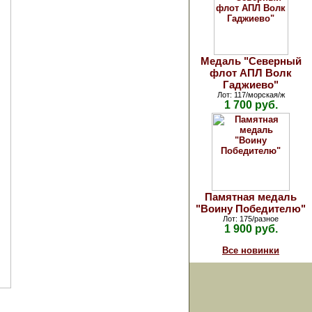
Медаль "Северный
флот АПЛ Волк
Гаджиево"
Лот: 117/морская/ж
1 700 руб.
Памятная медаль
"Воину Победителю"
Лот: 175/разное
1 900 руб.
Все новинки