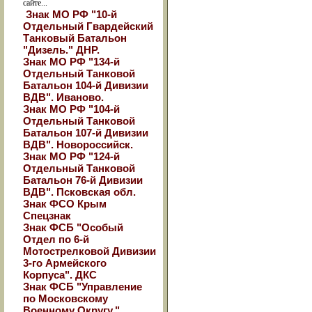
сайте...
Знак МО РФ "10-й
Отдельный Гвардейский
Танковый Батальон
"Дизель." ДНР.
Знак МО РФ "134-й
Отдельный Танковой
Батальон 104-й Дивизии
ВДВ". Иваново.
Знак МО РФ "104-й
Отдельный Танковой
Батальон 107-й Дивизии
ВДВ". Новороссийск.
Знак МО РФ "124-й
Отдельный Танковой
Батальон 76-й Дивизии
ВДВ". Псковская обл.
Знак ФСО Крым
Спецзнак
Знак ФСБ "Особый
Отдел по 6-й
Мотострелковой Дивизии
3-го Армейского
Корпуса". ДКС
Знак ФСБ "Управление
по Московскому
Военному Округу."