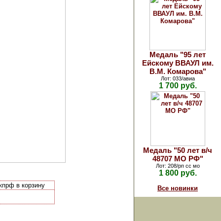
Медаль "95 лет
Ейскому ВВАУЛ им.
В.М. Комарова"
Лот: 033/авиа
1 700 руб.
Медаль "50 лет в/ч
48707 МО РФ"
Лот: 208/рп сс мо
1 800 руб.
кпрф в корзину
Все новинки