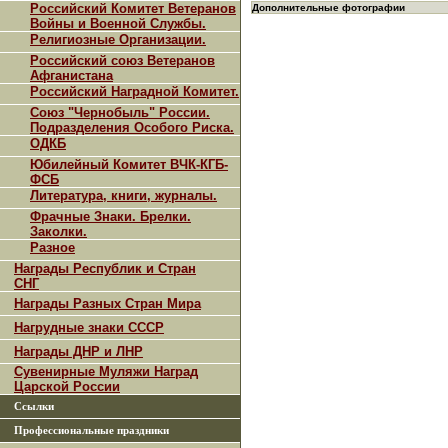
Российский Комитет Ветеранов
Дополнительные фотографии
Войны и Военной Службы.
Религиозные Организации.
Российский союз Ветеранов
Афганистана
Российский Наградной Комитет.
Союз "Чернобыль" России.
Подразделения Особого Риска.
ОДКБ
Юбилейный Комитет ВЧК-КГБ-
ФСБ
Литература, книги, журналы.
Фрачные Знаки. Брелки.
Заколки.
Разное
Награды Республик и Стран
СНГ
Награды Разных Стран Мира
Нагрудные знаки СССР
Награды ДНР и ЛНР
Сувенирные Муляжи Наград
Царской России
Ссылки
Профессиональные праздники