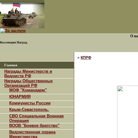
О на
Коллекция Наград
»
КПРФ
Главная
Награды Министерств и
Ведомств РФ
Награды Общественных
Организаций РФ
МОФ "Командарм"
ЮНАРМИЯ
Коммунисты России
Крым-Севастополь.
СВО Специальная Военная
Операция
ВООВ "Боевое братство"
Ведомственная охрана
Министерства