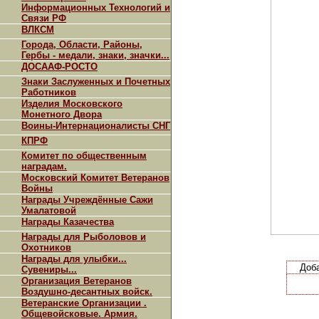
Информационных Технологий и
Связи РФ
ВЛКСМ
Города, Области, Районы,
Гербы - медали, знаки, значки...
ДОСААФ-РОСТО
Знаки Заслуженных и Почетных
Работников
Изделия Московского
Монетного Двора
Воины-Интернационалисты СНГ
КПРФ
Комитет по общественным
наградам.
Московский Комитет Ветеранов
Войны
Награды Учреждённые Сажи
Умалатовой
Награды Казачества
Награды для Рыболовов и
Охотников
Награды для улыбки...
Доб
Сувениры...
Организация Ветеранов
Воздушно-десантных войск.
Ветеранские Организации .
Общевойсковые. Армия.