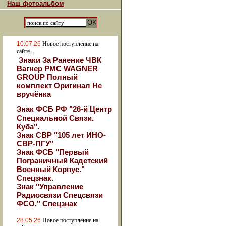
Наш фотоальбом
10.07.26
Новое поступление на
сайте...
Знаки За Ранение ЧВК
Вагнер РМС WAGNER
GROUP Полный
комплект Оригинал Не
вручёнка
Знак ФСБ РФ "26-й Центр
Специальной Связи.
Куба".
Знак СВР "105 лет ИНО-
СВР-ПГУ"
Знак ФСБ "Первый
Пограничный Кадетский
Военный Корпус."
Спецзнак.
Знак "Управление
Радиосвязи Спецсвязи
ФСО." Спецзнак
28.05.26
Новое поступление на