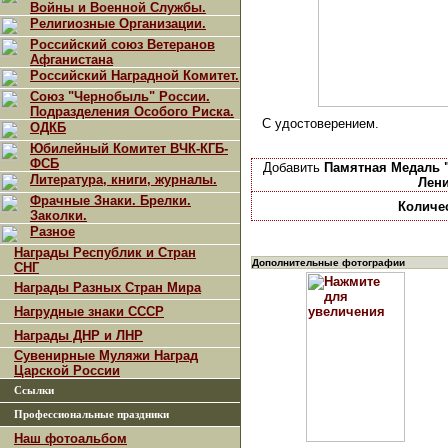
Войны и Военной Службы.
Религиозные Организации.
Российский союз Ветеранов
Афганистана
Российский Наградной Комитет.
Союз "Чернобыль" России.
Подразделения Особого Риска.
С удостоверением.
ОДКБ
Юбилейный Комитет ВЧК-КГБ-
ФСБ
Добавить
Памятная Медаль "
Литература, книги, журналы.
Лени
Фрачные Знаки. Брелки.
Количе
Заколки.
Разное
Награды Республик и Стран
Дополнительные фотографии
СНГ
Награды Разных Стран Мира
Нагрудные знаки СССР
Награды ДНР и ЛНР
Сувенирные Муляжи Наград
Царской России
Ссылки
Профессиональные праздники
Наш фотоальбом