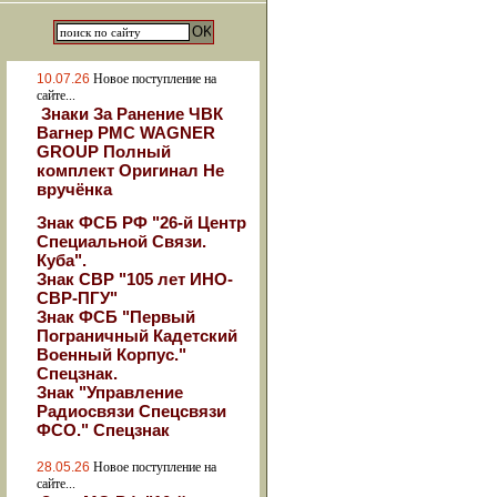
10.07.26
Новое поступление на
сайте...
Знаки За Ранение ЧВК
Вагнер РМС WAGNER
GROUP Полный
комплект Оригинал Не
вручёнка
Знак ФСБ РФ "26-й Центр
Специальной Связи.
Куба".
Знак СВР "105 лет ИНО-
СВР-ПГУ"
Знак ФСБ "Первый
Пограничный Кадетский
Военный Корпус."
Спецзнак.
Знак "Управление
Радиосвязи Спецсвязи
ФСО." Спецзнак
28.05.26
Новое поступление на
сайте...