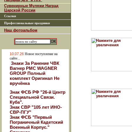
Сувенирные Муляжи Наград
Царской России
Ссылки
Профессиональные праздники
Наш фотоальбом
10.07.26
Новое поступление на
сайте...
Знаки За Ранение ЧВК
Вагнер РМС WAGNER
GROUP Полный
комплект Оригинал Не
вручёнка
Знак ФСБ РФ "26-й Центр
Специальной Связи.
Куба".
Знак СВР "105 лет ИНО-
СВР-ПГУ"
Знак ФСБ "Первый
Пограничный Кадетский
Военный Корпус."