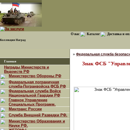
О нас
Каталог
Доставка и оп
Коллекция Наград
»
Федеральная служба безопасн
Главная
Знак ФСБ "Управле
Награды Министерств и
Ведомств РФ
Министерство Обороны РФ
Федеральная пограничная
служба-Погранвойска ФСБ РФ
Федеральная служба Войск
Национальной Гвардии РФ
Главное Управление
Специальных Программ.
Минтранс России
Служба Внешней Разведки РФ.
Министерство Образования и
Науки РФ.