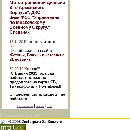
Мотострелковой Дивизии
3-го Армейского
Корпуса". ДКС
Знак ФСБ "Управление
по Московскому
Военному Округу."
Спецзнак.
18.11.20
Новое поступление на
сайте...
Новый раздел на сайте -
Жетоны, Бляхи - выставлена
21 новинка.
30.05.19
Новости!!!
С 1 июня 2019 года сайт
работает только по
предоплате на карты СБ,
Тинькофф или ПочтаБанк!!!
С наложенным платежом - не
работаем!!!
|
|
Все новости
Архив
RSS
Посетителей на сайте:
198
© 2006 Zasluga.ru За Заслуги