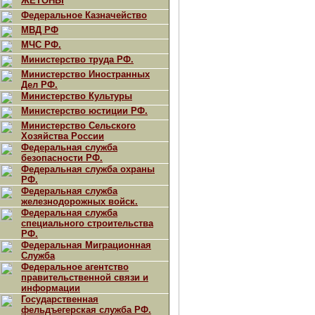
ЖЕТОНЫ
Федеральное Казначейство
МВД РФ
МЧС РФ.
Министерство труда РФ.
Министерство Иностранных
Дел РФ.
Министерство Культуры
Министерство юстиции РФ.
Министерство Сельского
Хозяйства России
Федеральная служба
безопасности РФ.
Федеральная служба охраны
РФ.
Федеральная служба
железнодорожных войск.
Федеральная служба
специального строительства
РФ.
Федеральная Миграционная
Служба
Федеральное агентство
правительственной связи и
информации
Государственная
фельдъегерская служба РФ.