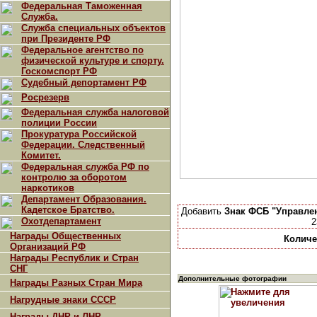
Федеральная Таможенная
Служба.
Служба специальных объектов
при Президенте РФ
Федеральное агентство по
физической культуре и спорту.
Госкомспорт РФ
Судебный депортамент РФ
Росрезерв
Федеральная служба налоговой
полиции России
Прокуратура Российской
Федерации. Следственный
Комитет.
Федеральная служба РФ по
контролю за оборотом
наркотиков
Департамент Образования.
Кадетское Братство.
Добавить
Знак ФСБ "Управлен
Охотдепартамент
2
Награды Общественных
Количе
Организаций РФ
Награды Республик и Стран
СНГ
Дополнительные фотографии
Награды Разных Стран Мира
Нагрудные знаки СССР
Награды ДНР и ЛНР