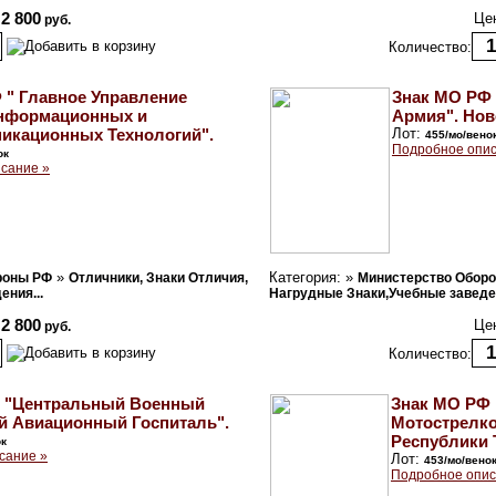
2 800
Це
руб.
Количество:
 " Главное Управление
Знак МО РФ 
Информационных и
Армия". Нов
икационных Технологий".
Лот:
455/мо/вено
Подробное опис
ок
сание »
»
Категория: »
роны РФ
Отличники, Знаки Отличия,
Министерство Обор
ния...
Нагрудные Знаки,Учебные заведен
2 800
Це
руб.
Количество:
 "Центральный Военный
Знак МО РФ 
й Авиационный Госпиталь".
Мотострелков
Республики 
ок
сание »
Лот:
453/мо/вено
Подробное опис