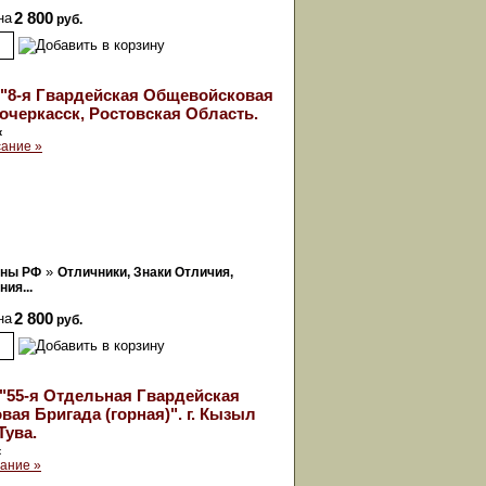
на
2 800
руб.
"8-я Гвардейская Общевойсковая
очеркасск, Ростовская Область.
к
ание »
»
оны РФ
Отличники, Знаки Отличия,
ия...
на
2 800
руб.
"55-я Отдельная Гвардейская
ая Бригада (горная)". г. Кызыл
Тува.
к
ание »