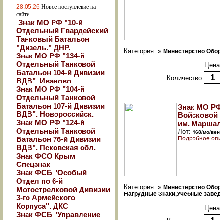
28.05.26
Новое поступление на
сайте...
Знак МО РФ "10-й
Отдельный Гвардейский
Танковый Батальон
"Дизель." ДНР.
Категория: »
Министерство Обо
Знак МО РФ "134-й
Отдельный Танковой
Цена
Батальон 104-й Дивизии
Количество:
ВДВ". Иваново.
Знак МО РФ "104-й
Отдельный Танковой
Батальон 107-й Дивизии
Знак МО Р
ВДВ". Новороссийск.
Войсковой
Знак МО РФ "124-й
им. Маршал
Отдельный Танковой
Лот:
468/мо/вен
Батальон 76-й Дивизии
Подробное оп
ВДВ". Псковская обл.
Знак ФСО Крым
Спецзнак
Знак ФСБ "Особый
Отдел по 6-й
Категория: »
Министерство Обо
Мотострелковой Дивизии
Нагрудные Знаки,Учебные заведе
3-го Армейского
Корпуса". ДКС
Цена
Знак ФСБ "Управление