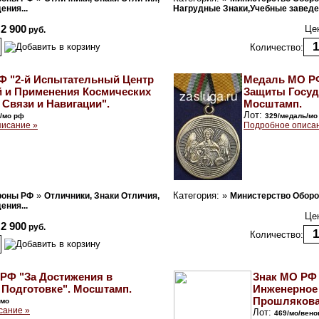
ния...
Нагрудные Знаки,Учебные заведен
2 900
Це
руб.
Количество:
Ф "2-й Испытательный Центр
Медаль МО РФ
 и Применения Космических
Защиты Госуд
 Связи и Навигации".
Мосштамп.
Лот:
к/мо рф
329/медаль/мо
исание »
Подробное описа
»
Категория: »
роны РФ
Отличники, Знаки Отличия,
Министерство Обор
ния...
Це
2 900
руб.
Количество:
РФ "За Достижения в
Знак МО РФ
 Подготовке". Мосштамп.
Инженерное 
Прошлякова
/мо
сание »
Лот:
469/мо/вено