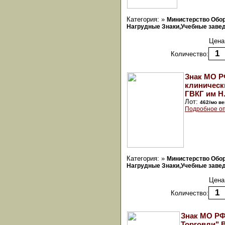
Категория: »
Министерство Обо
Нагрудные Знаки,Учебные заведе
Цена
Количество:
Знак МО Р
клиническ
ГВКГ им Н.
Лот:
462/мо ве
Подробное оп
Категория: »
Министерство Обо
Нагрудные Знаки,Учебные заведе
Цена
Количество:
Знак МО РФ
Торговли" В