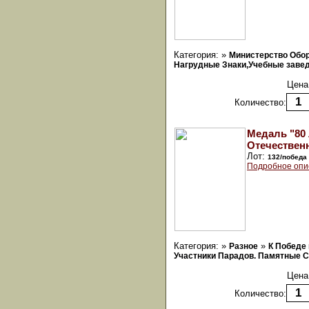
Категория: »
Министерство Обо
Нагрудные Знаки,Учебные заведе
Цена
Количество:
Медаль "80
Отечественн
Лот:
132/победа
Подробное опи
Категория: »
»
Разное
К Победе
Участники Парадов. Памятные С
Цена
Количество: