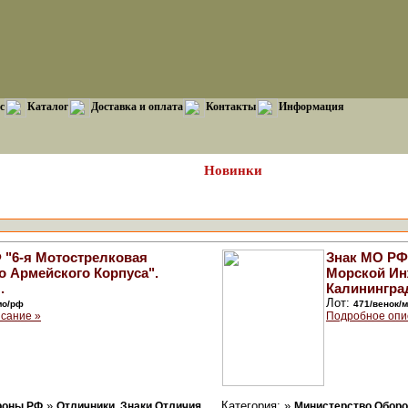
с
Каталог
Доставка и оплата
Контакты
Информация
Новинки
 "6-я Мотострелковая
Знак МО РФ
о Армейского Корпуса".
Морской Инж
.
Калинингра
Лот:
мо/рф
471/венок/
сание »
Подробное опи
»
Категория: »
роны РФ
Отличники, Знаки Отличия,
Министерство Обор