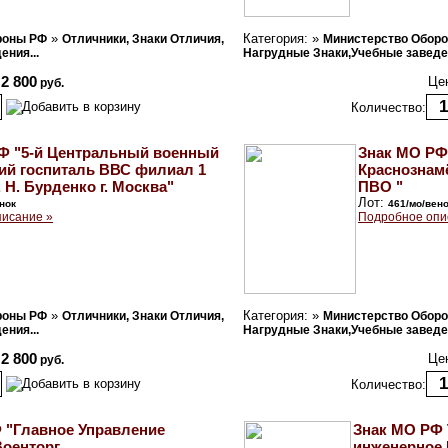
»
Категория: »
роны РФ
Отличники, Знаки Отличия,
Министерство Обор
ния...
Нагрудные Знаки,Учебные заведен
2 800
Це
руб.
Количество:
Ф "5-й Центральный военный
Знак МО РФ
ий госпиталь ВВС филиал 1
Краснознам
 Н. Бурденко г. Москва"
ПВО "
Лот:
нок
461/мо/вен
исание »
Подробное опи
»
Категория: »
роны РФ
Отличники, Знаки Отличия,
Министерство Обор
ния...
Нагрудные Знаки,Учебные заведен
2 800
Це
руб.
Количество:
 "Главное Управление
Знак МО РФ
оенторг.
инженерное