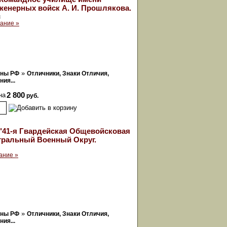
енерных войск А. И. Прошлякова.
к
ание »
»
оны РФ
Отличники, Знаки Отличия,
ия...
на
2 800
руб.
"41-я Гвардейская Общевойсковая
тральный Военный Округ.
ание »
»
оны РФ
Отличники, Знаки Отличия,
ия...