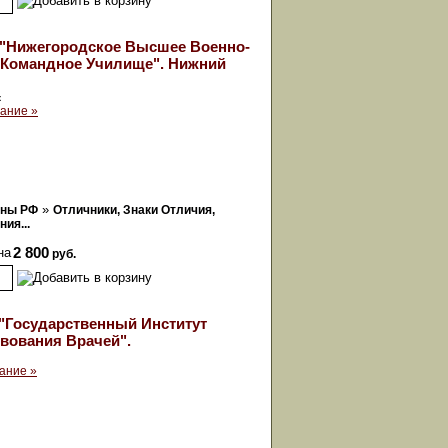
"Нижегородское Высшее Военно-
 Командное Училище". Нижний
к
ание »
»
оны РФ
Отличники, Знаки Отличия,
ия...
на
2 800
руб.
"Государственный Институт
вования Врачей".
ание »