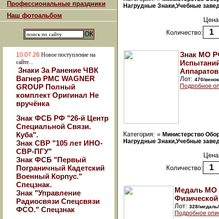
Профессиональные праздники
Нагрудные Знаки,Учебные заведе
Наш фотоальбом
Цена
Количество:
Знак МО Р
10.07.26
Новое поступление на
сайте...
Испытаний
Знаки За Ранение ЧВК
Аппаратов
Вагнер РМС WAGNER
Лот:
470/вено
GROUP Полный
Подробное оп
комплект Оригинал Не
вручёнка
Знак ФСБ РФ "26-й Центр
Специальной Связи.
Куба".
Категория: »
Министерство Обо
Нагрудные Знаки,Учебные заведе
Знак СВР "105 лет ИНО-
СВР-ПГУ"
Цена
Знак ФСБ "Первый
Пограничный Кадетский
Количество:
Военный Корпус."
Спецзнак.
Медаль МО 
Знак "Управление
Физической
Радиосвязи Спецсвязи
Лот:
328/медаль
ФСО." Спецзнак
Подробное опи