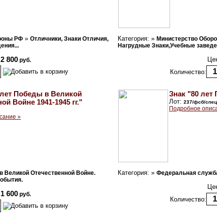
»
Категория: »
роны РФ
Отличники, Знаки Отличия,
Министерство Обор
ния...
Нагрудные Знаки,Учебные заведен
2 800
Це
руб.
Количество:
 лет Победы в Великой
Знак "80 лет
ой Войне 1941-1945 гг."
Лот:
237/фсб/спец
Подробное опис
сание »
Категория: »
 в Великой Отечественной Войне.
Федеральная служба
обытия.
Це
1 600
руб.
Количество: