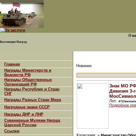
О на
Коллекция Наград
Главная
Новинки
Награды Министерств и
Ведомств РФ
Награды Общественных
Организаций РФ
Знак МО РФ
Награды Республик и Стран
Дивизия 3-г
СНГ
МосСивмол
Награды Разных Стран Мира
Лот:
472/венок/
Подробное опи
Нагрудные знаки СССР
Награды ДНР и ЛНР
Сувенирные Муляжи Наград
Царской России
Ссылки
Категория: »
Министерство Обо