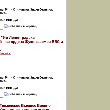
»
оны РФ
Отличники, Знаки Отличия,
ия...
на
2 800
руб.
 "6-я Ленинградская
ённая ордена Жукова армия ВВС и
ок
сание »
»
оны РФ
Отличники, Знаки Отличия,
ия...
на
2 800
руб.
 Тюменское Высшее Военно-
 Командное училище имени