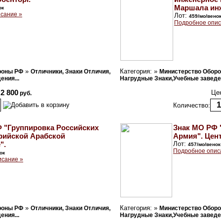
Маршала инж
ок
сание »
Лот:
459/мо/вено
Подробное опис
»
Категория: »
роны РФ
Отличники, Знаки Отличия,
Министерство Обор
ния...
Нагрудные Знаки,Учебные заведен
2 800
Це
руб.
Количество:
 "Группировка Российских
Знак МО РФ 
рийской Арабской
Армия". Цен
".
Лот:
457/мо/венок
Подробное опис
ок
исание »
»
Категория: »
роны РФ
Отличники, Знаки Отличия,
Министерство Обор
ния...
Нагрудные Знаки,Учебные заведен