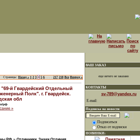
ВАШ ЗАКАЗ
еще ничего не заказано
Страницы:
Назад «
1
2
3
4
5
6
. . . .
217
218
Все
Вперед »
КОНТАКТЫ
 "69-й Гвардейский Отдельный
енерный Полк". г. Гвардейск.
sv-789@yandex.ru
дская обл
E-mail:
мо/рф
сание »
Подписка на новости
Подписаться
Отказ от подписки
НОВИНКИ:
»
оны РФ
Отличники, Знаки Отличия,