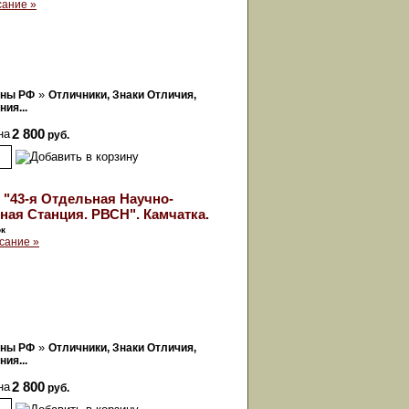
сание »
»
оны РФ
Отличники, Знаки Отличия,
ия...
на
2 800
руб.
 "43-я Отдельная Научно-
ая Станция. РВСН". Камчатка.
ок
сание »
»
оны РФ
Отличники, Знаки Отличия,
ия...
на
2 800
руб.