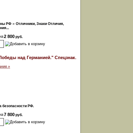
»
оны РФ
Отличники, Знаки Отличия,
ия...
на
2 800
руб.
 Победы над Германией." Спецзнак.
ание »
 безопасности РФ.
на
7 800
руб.