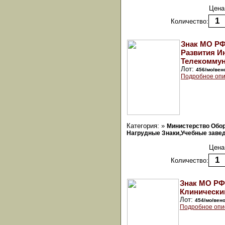
Цена
Количество:
Знак МО РФ
Развития 
Телекоммун
Лот:
456/мо/вен
Подробное опи
Категория: »
Министерство Обо
Нагрудные Знаки,Учебные заведе
Цена
Количество:
Знак МО РФ
Клинически
Лот:
454/мо/вен
Подробное опи