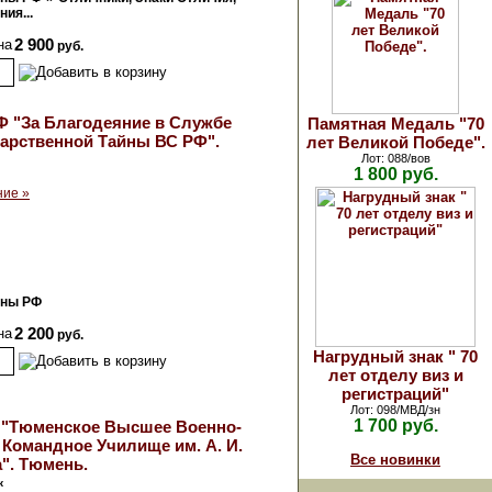
ия...
на
2 900
руб.
 "За Благодеяние в Службе
Памятная Медаль "70
арственной Тайны ВС РФ".
лет Великой Победе".
Лот: 088/вов
1 800 руб.
ние »
оны РФ
на
2 200
руб.
Нагрудный знак " 70
лет отделу виз и
регистраций"
Лот: 098/МВД/зн
1 700 руб.
 "Тюменское Высшее Военно-
Командное Училище им. А. И.
Все новинки
". Тюмень.
к