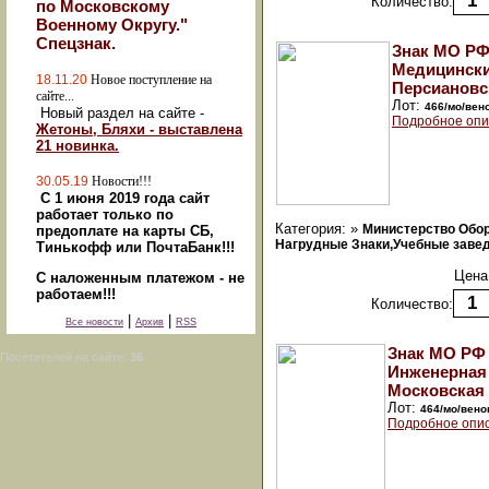
Количество:
по Московскому
Военному Округу."
Спецзнак.
Знак МО РФ
Медицински
18.11.20
Новое поступление на
Персиановс
сайте...
Лот:
466/мо/вен
Новый раздел на сайте -
Подробное опи
Жетоны, Бляхи - выставлена
21 новинка.
30.05.19
Новости!!!
С 1 июня 2019 года сайт
работает только по
Категория: »
Министерство Обо
предоплате на карты СБ,
Нагрудные Знаки,Учебные заведе
Тинькофф или ПочтаБанк!!!
Цена
С наложенным платежом - не
работаем!!!
Количество:
|
|
Все новости
Архив
RSS
Знак МО РФ 
Посетителей на сайте:
36
Инженерная 
Московская 
Лот:
464/мо/вено
Подробное опи