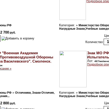
Подробное опи
Категория: »
роны РФ
Министерство Обор
Нагрудные Знаки,Учебные заведен
2 700
руб.
Це
Количество:
Ф "Военная Академия
Знак МО РФ
 Противовоздушной Обороны
Испытательн
а Василевского". Смоленск.
Лот:
467/мо/вен
Подробное опи
ок
исание »
»
Категория: »
роны РФ
Отличники, Знаки Отличия,
Министерство Обор
ния...
Нагрудные Знаки,Учебные заведен
2 800
Це
руб.