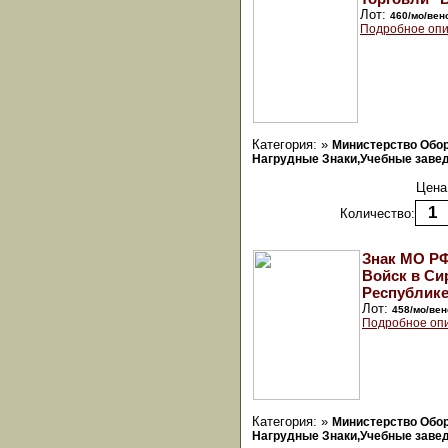
Лот:
460/мо/вен
Подробное опи
Категория: »
Министерство Обо
Нагрудные Знаки,Учебные заведе
Цена
Количество:
Знак МО РФ
Войск в Си
Республике
Лот:
458/мо/вен
Подробное оп
Категория: »
Министерство Обо
Нагрудные Знаки,Учебные заведе