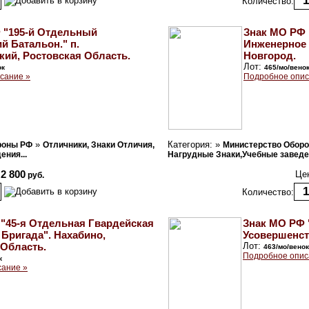
Количество:
 "195-й Отдельный
Знак МО РФ 
й Батальон." п.
Инженерное
кий, Ростовская Область.
Новгород.
Лот:
ок
465/мо/вено
сание »
Подробное опис
»
Категория: »
роны РФ
Отличники, Знаки Отличия,
Министерство Обор
ния...
Нагрудные Знаки,Учебные заведен
2 800
Це
руб.
Количество:
"45-я Отдельная Гвардейская
Знак МО РФ 
Бригада". Нахабино,
Усовершенст
Область.
Лот:
463/мо/венок
Подробное опис
к
сание »