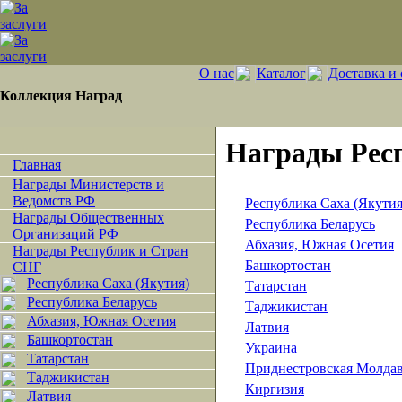
О нас
Каталог
Доставка и 
Коллекция Наград
Награды Рес
Главная
Награды Министерств и
Ведомств РФ
Республика Саха (Якутия
Награды Общественных
Республика Беларусь
Организаций РФ
Абхазия, Южная Осетия
Награды Республик и Стран
Башкортостан
СНГ
Республика Саха (Якутия)
Татарстан
Республика Беларусь
Таджикистан
Абхазия, Южная Осетия
Латвия
Башкортостан
Украина
Татарстан
Приднестровская Молдав
Таджикистан
Киргизия
Латвия