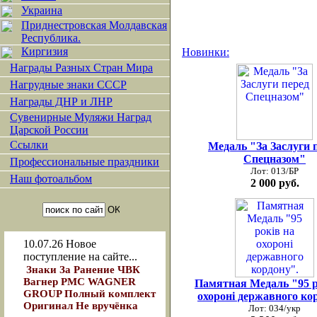
Украина
Приднестровская Молдавская
Республика.
Киргизия
Новинки:
Награды Разных Стран Мира
Нагрудные знаки СССР
Награды ДНР и ЛНР
Сувенирные Муляжи Наград
Царской России
Ссылки
Медаль "За Заслуги 
Спецназом"
Профессиональные праздники
Лот: 013/БР
Наш фотоальбом
2 000 руб.
10.07.26
Новое
поступление на сайте...
Знаки За Ранение ЧВК
Вагнер РМС WAGNER
Памятная Медаль "95 р
GROUP Полный комплект
охоронi державного ко
Оригинал Не вручёнка
Лот: 034/укр