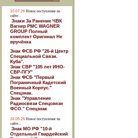
10.07.26
Новое поступление на
сайте...
Знаки За Ранение ЧВК
Вагнер РМС WAGNER
GROUP Полный
комплект Оригинал Не
вручёнка
Знак ФСБ РФ "26-й Центр
Специальной Связи.
Куба".
Знак СВР "105 лет ИНО-
СВР-ПГУ"
Знак ФСБ "Первый
Пограничный Кадетский
Военный Корпус."
Спецзнак.
Знак "Управление
Радиосвязи Спецсвязи
ФСО." Спецзнак
28.05.26
Новое поступление на
сайте...
Знак МО РФ "10-й
Отдельный Гвардейский