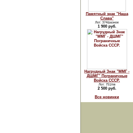
Памятный знак "Наша
Слава"
Лот: 374/разное
1 900 руб.
Нагрудный Знак "ММГ -
ДШМГ" Пограничные
Войска СССР.
Лот: 751/пв
2 500 руб.
Все новинки