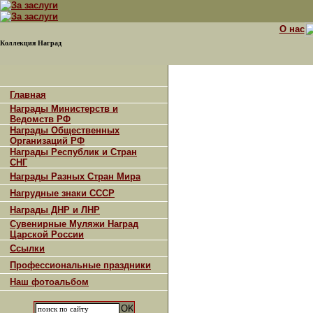
О нас
Коллекция Наград
Главная
Награды Министерств и
Ведомств РФ
Награды Общественных
Организаций РФ
Награды Республик и Стран
СНГ
Награды Разных Стран Мира
Нагрудные знаки СССР
Награды ДНР и ЛНР
Сувенирные Муляжи Наград
Царской России
Ссылки
Профессиональные праздники
Наш фотоальбом