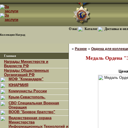
О нас
Каталог
Доставка и оп
Коллекция Наград
»
»
Разное
Ордена для коллекц
Главная
Медаль Ордена "З
Награды Министерств и
Ведомств РФ
Награды Общественных
Цена
Организаций РФ
МОФ "Командарм"
ЮНАРМИЯ
Коммунисты России
Крым-Севастополь.
СВО Специальная Военная
Операция
ВООВ "Боевое братство"
Ведомственная охрана
Министерства
Информационных Технологий и