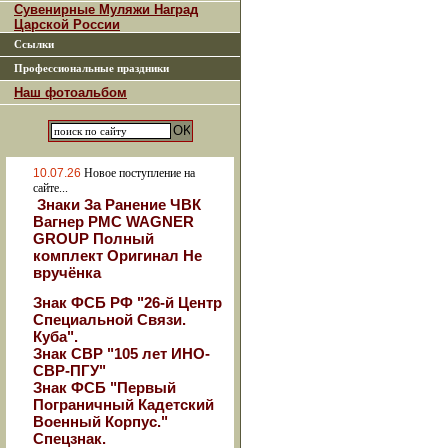
Сувенирные Муляжи Наград
Царской России
Ссылки
Профессиональные праздники
Наш фотоальбом
10.07.26
Новое поступление на
сайте...
Знаки За Ранение ЧВК
Вагнер РМС WAGNER
GROUP Полный
комплект Оригинал Не
вручёнка
Знак ФСБ РФ "26-й Центр
Специальной Связи.
Куба".
Знак СВР "105 лет ИНО-
СВР-ПГУ"
Знак ФСБ "Первый
Пограничный Кадетский
Военный Корпус."
Спецзнак.