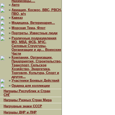
Нахимовцы....
»
Авто
»
Авиация, Космос, ВВС, РВСН,
ПВО, в/ч
»
Кавказ
»
Медицина, Ветеринария...
»
Морская Тема, Флот
»
Портреты, Известные люди
»
Различные подразделения
МО, МВД, ФСБ, МЧС,
Силовые Структуры,
Организации и др... Воинские
Части
»
Компании, Организации,
Предприятия, Строительство,
Транспорт, Сельское
Хозяйство, Энергетика,
Торговля, Культура, Спорт и
другое...
»
Участники Боевых Действий
»
Ордена для коллекции
Награды Республик и Стран
СНГ
Награды Разных Стран Мира
Нагрудные знаки СССР
Награды ДНР и ЛНР