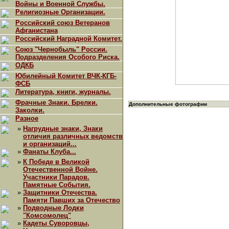
Войны и Военной Службы.
Религиозные Организации.
Российский союз Ветеранов
Афганистана
Российский Наградной Комитет.
Союз "Чернобыль" России.
Подразделения Особого Риска.
ОДКБ
Юбилейный Комитет ВЧК-КГБ-
ФСБ
Литература, книги, журналы.
Фрачные Знаки. Брелки.
Дополнительные фотографии
Заколки.
Разное
»
Нагрудные знаки, Знаки
отличия различных ведомств
и организаций...
»
Фанаты Клуба...
»
К Победе в Великой
Отечественной Войне.
Участники Парадов.
Памятные События.
»
Защитники Отечества.
Памяти Павших за Отечество
»
Подводные Лодки
"Комсомолец"
»
Кадеты Суворовцы,