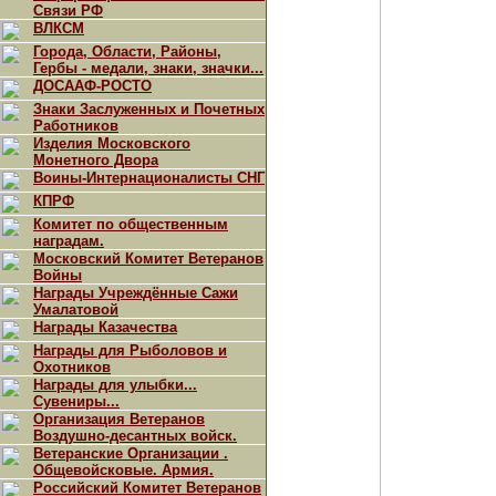
Связи РФ
ВЛКСМ
Города, Области, Районы,
Гербы - медали, знаки, значки...
ДОСААФ-РОСТО
Знаки Заслуженных и Почетных
Работников
Изделия Московского
Монетного Двора
Воины-Интернационалисты СНГ
КПРФ
Комитет по общественным
наградам.
Московский Комитет Ветеранов
Войны
Награды Учреждённые Сажи
Умалатовой
Награды Казачества
Награды для Рыболовов и
Охотников
Награды для улыбки...
Сувениры...
Организация Ветеранов
Воздушно-десантных войск.
Ветеранские Организации .
Общевойсковые. Армия.
Российский Комитет Ветеранов