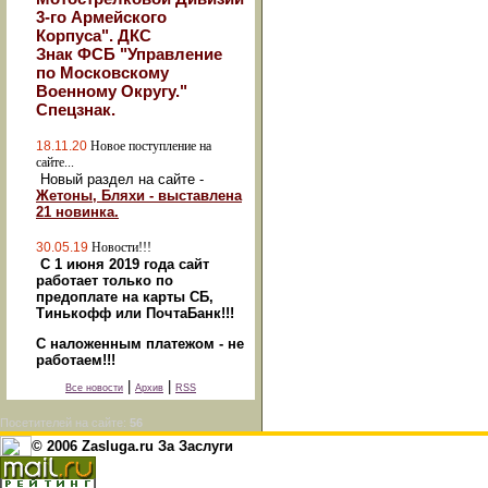
3-го Армейского
Корпуса". ДКС
Знак ФСБ "Управление
по Московскому
Военному Округу."
Спецзнак.
18.11.20
Новое поступление на
сайте...
Новый раздел на сайте -
Жетоны, Бляхи - выставлена
21 новинка.
30.05.19
Новости!!!
С 1 июня 2019 года сайт
работает только по
предоплате на карты СБ,
Тинькофф или ПочтаБанк!!!
С наложенным платежом - не
работаем!!!
|
|
Все новости
Архив
RSS
Посетителей на сайте:
56
© 2006 Zasluga.ru За Заслуги