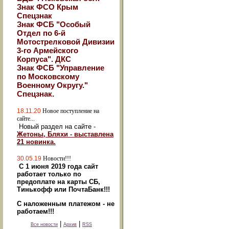
Знак ФСО Крым
Спецзнак
Знак ФСБ "Особый
Отдел по 6-й
Мотострелковой Дивизии
3-го Армейского
Корпуса". ДКС
Знак ФСБ "Управление
по Московскому
Военному Округу."
Спецзнак.
18.11.20
Новое поступление на
сайте...
Новый раздел на сайте -
Жетоны, Бляхи - выставлена
21 новинка.
30.05.19
Новости!!!
С 1 июня 2019 года сайт
работает только по
предоплате на карты СБ,
Тинькофф или ПочтаБанк!!!
С наложенным платежом - не
работаем!!!
|
|
Все новости
Архив
RSS