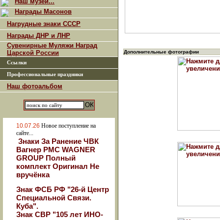
Наш музей...
Награды Масонов
Нагрудные знаки СССР
Награды ДНР и ЛНР
Сувенирные Муляжи Наград
Царской России
Дополнительные фотографии
Ссылки
Профессиональные праздники
Наш фотоальбом
10.07.26
Новое поступление на
сайте...
Знаки За Ранение ЧВК
Вагнер РМС WAGNER
GROUP Полный
комплект Оригинал Не
вручёнка
Знак ФСБ РФ "26-й Центр
Специальной Связи.
Куба".
Знак СВР "105 лет ИНО-