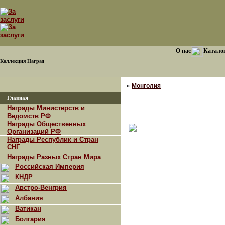
О нас
Катало
Коллекция Наград
»
Монголия
Главная
Награды Министерств и
Ведомств РФ
Награды Общественных
Организаций РФ
Награды Республик и Стран
СНГ
Награды Разных Стран Мира
Российская Империя
КНДР
Австро-Венгрия
Албания
Ватикан
Болгария