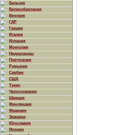
Бельгия
Великобритания
Венгрия
ГДР
Греция
Италия
Испания
Монголия
Нидерланды
Португалия
Румыния
Сербия
США
Тунис
Чехословакия
Швеция
Финляндия
Франция
Эквадор
Югославия
Япония