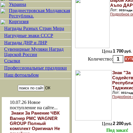
Барои Хиз
Украина
Аъпо ДАР
Лот:
Приднестровская Молдавская
003/тадж
Подробное о
Республика.
Киргизия
Награды Разных Стран Мира
Нагрудные знаки СССР
Награды ДНР и ЛНР
Сувенирные Муляжи Наград
Цена
1 700
руб.
Царской России
Количество:
Ссылки
Профессиональные праздники
Знак "За
Наш фотоальбом
Содейств
Республи
Таджикис
Лот:
001/тад
Подробное 
10.07.26
Новое
поступление на сайте...
Знаки За Ранение ЧВК
Вагнер РМС WAGNER
GROUP Полный
Цена
2 200
руб.
комплект Оригинал Не
Под заказ!