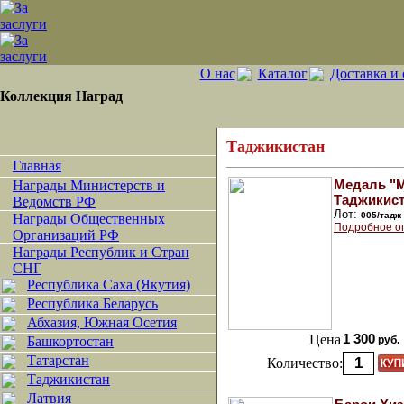
О нас
Каталог
Доставка и 
Коллекция Наград
Таджикистан
Главная
Медаль "
Награды Министерств и
Таджикист
Ведомств РФ
Лот:
005/тадж
Награды Общественных
Подробное о
Организаций РФ
Награды Республик и Стран
СНГ
Республика Саха (Якутия)
Республика Беларусь
Абхазия, Южная Осетия
Цена
1 300
Башкортостан
руб.
Татарстан
Количество:
Таджикистан
Латвия