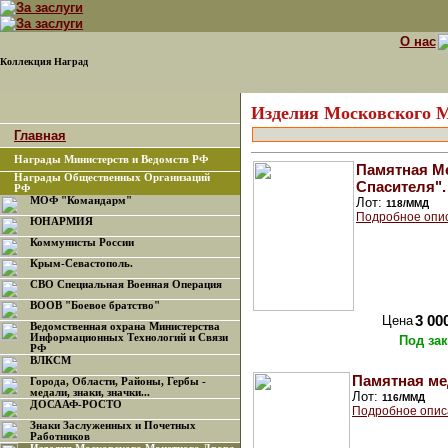
О нас
Коллекция Наград
Изделия Московского 
Главная
Награды Министерств и Ведомств РФ
Памятная М
Награды Общественных Организаций
Спасителя".
РФ
МОФ "Командарм"
Лот:
118/ММД
Подробное опи
ЮНАРМИЯ
Коммунисты России
Крым-Севастополь.
СВО Специальная Военная Операция
ВООВ "Боевое братство"
Цена
3 00
Ведомственная охрана Министерства
Информационных Технологий и Связи
Под зак
РФ
ВЛКСМ
Памятная ме
Города, Области, Районы, Гербы -
медали, знаки, значки...
Лот:
116/ММД
ДОСААФ-РОСТО
Подробное опис
Знаки Заслуженных и Почетных
Работников