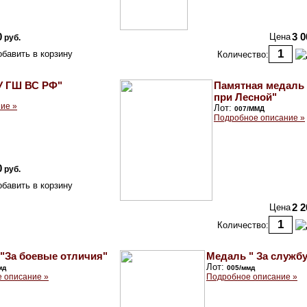
0
Цена
3 0
руб.
Количество:
У ГШ ВС РФ"
Памятная медаль 
при Лесной"
ие »
Лот:
007/ММД
Подробное описание »
0
руб.
Цена
2 2
Количество:
"За боевые отличия"
Медаль " За службу
Лот:
мд
005/ммд
 описание »
Подробное описание »