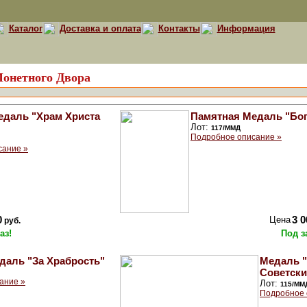
Каталог
Доставка и оплата
Контакты
Информация
Монетного Двора
едаль "Храм Христа
Памятная Медаль "Бог
Лот:
117/ММД
Подробное описание »
сание »
0
Цена
3 0
руб.
аз!
Под з
даль "За Храбрость"
Медаль "
Советски
ание »
Лот:
115/ММ
Подробное 