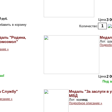
0
руб.
Цена
3 0
Количество:
даль "Родина,
Медал
Комсомол"
Лот:
113
Подробн
ание »
аз!
Цена
2 0
Под з
а Службу"
Медаль "За заслуги в 
МВД
исание »
Лот:
010/ММД
Подробное описание »