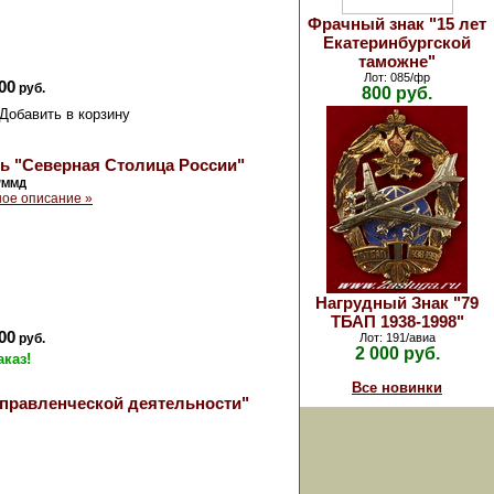
Фрачный знак "15 лет
Екатеринбургской
таможне"
Лот: 085/фр
00
руб.
800 руб.
ь "Северная Столица России"
/ММД
ое описание »
Нагрудный Знак "79
ТБАП 1938-1998"
00
руб.
Лот: 191/авиа
2 000 руб.
аказ!
Все новинки
управленческой деятельности"