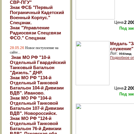
СВР-ПГУ"
Знак ФСБ "Первый
Пограничный Кадетский
Военный Корпус."
Спецзнак.
Цена
2 20
Знак "Управление
Под зак
Радиосвязи Спецсвязи
ФСО." Спецзнак
Медаль "З
28.05.26
Новое поступление на
служение"
сайте...
Лот:
004/ммд
Знак МО РФ "10-й
Подробное оп
Отдельный Гвардейский
Танковый Батальон
"Дизель." ДНР.
Знак МО РФ "134-й
Отдельный Танковой
Батальон 104-й Дивизии
Цена
2 20
ВДВ". Иваново.
Под зак
Знак МО РФ "104-й
Отдельный Танковой
Батальон 107-й Дивизии
ВДВ". Новороссийск.
Знак МО РФ "124-й
Отдельный Танковой
Батальон 76-й Дивизии
ВДВ". Псковская обл.