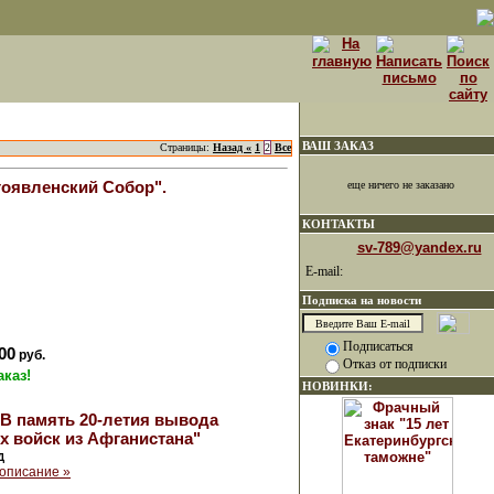
ВАШ ЗАКАЗ
Страницы:
Назад «
1
2
Все
оявленский Собор".
еще ничего не заказано
КОНТАКТЫ
sv-789@yandex.ru
E-mail:
Подписка на новости
Подписаться
00
руб.
Отказ от подписки
аказ!
НОВИНКИ:
В память 20-летия вывода
х войск из Афганистана"
Д
описание »