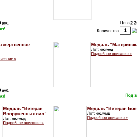
0
Цена
2 2
руб.
аз!
Количество:
а жертвенное
Медаль "Материнск
Лот:
003/ммд
Подробное описание »
исание »
0
руб.
Под з
аз!
Медаль "Ветеран
Медаль "Ветеран Бое
Вооруженных сил"
Лот:
001/ММД
Подробное описание »
Лот:
002/ММД
Подробное описание »