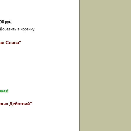
00
руб.
ая Слава"
аказ!
вых Действий"