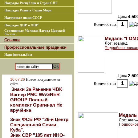
Награды Республик и Стран СНГ
Награды Разных Стран Мира
Цена
4 50
Нагрудные знаки СССР
Количество:
Награды ДНР и ЛНР
Сувенирные Муляжи Наград Царской
России
Медаль "ГОМ
Ссылки
Лот:
008/ММД
Профессиональные праздники
Подробное описан
Наш фотоальбом
Цена
2 50
10.07.26
Новое поступление на
Количество:
сайте...
Знаки За Ранение ЧВК
Вагнер РМС WAGNER
GROUP Полный
комплект Оригинал Не
вручёнка
Медаль 
Знак ФСБ РФ "26-й Центр
Лот:
006/м
Специальной Связи.
Подробное
Куба".
Знак СВР "105 лет ИНО-