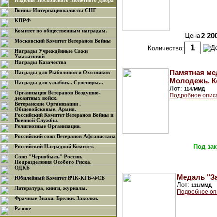
Изделия Московского Монетного Двора
Воины-Интернационалисты СНГ
КПРФ
Комитет по общественным наградам.
Цена
2 20
Московский Комитет Ветеранов Войны
Количество:
Награды Учреждённые Сажи
Умалатовой
Награды Казачества
Памятная ме
Награды для Рыболовов и Охотников
Молодежь, 
Награды для улыбки... Сувениры...
Лот:
114/ММД
Организация Ветеранов Воздушно-
Подробное опис
десантных войск.
Ветеранские Организации .
Общевойсковые. Армия.
Российский Комитет Ветеранов Войны и
Военной Службы.
Религиозные Организации.
Российский союз Ветеранов Афганистана
Под зак
Российский Наградной Комитет.
Союз "Чернобыль" России.
Подразделения Особого Риска.
ОДКБ
Медаль "З
Юбилейный Комитет ВЧК-КГБ-ФСБ
Лот:
111/ММД
Литература, книги, журналы.
Подробное оп
Фрачные Знаки. Брелки. Заколки.
Разное