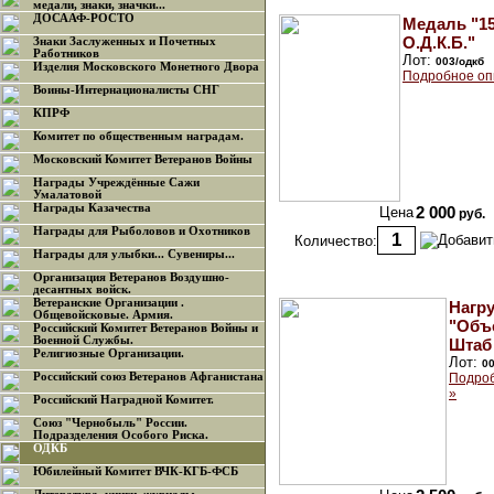
медали, знаки, значки...
ДОСААФ-РОСТО
Медаль "15
О.Д.К.Б."
Знаки Заслуженных и Почетных
Работников
Лот:
003/одкб
Изделия Московского Монетного Двора
Подробное оп
Воины-Интернационалисты СНГ
КПРФ
Комитет по общественным наградам.
Московский Комитет Ветеранов Войны
Награды Учреждённые Сажи
Умалатовой
Награды Казачества
Цена
2 000
руб.
Награды для Рыболовов и Охотников
Количество:
Награды для улыбки... Сувениры...
Организация Ветеранов Воздушно-
десантных войск.
Ветеранские Организации .
Нагр
Общевойсковые. Армия.
"Объ
Российский Комитет Ветеранов Войны и
Военной Службы.
Штаб
Религиозные Организации.
Лот:
00
Российский союз Ветеранов Афганистана
Подроб
»
Российский Наградной Комитет.
Союз "Чернобыль" России.
Подразделения Особого Риска.
ОДКБ
Юбилейный Комитет ВЧК-КГБ-ФСБ