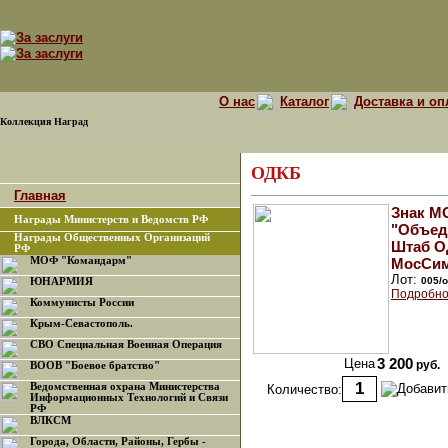
О нас
Каталог
Доставка и оп
Коллекция Наград
ОДКБ
Главная
Знак М
Награды Министерств и Ведомств РФ
"Объед
Награды Общественных Организаций
Штаб О
РФ
МОФ "Командарм"
МосСим
Лот:
005/
ЮНАРМИЯ
Подробно
Коммунисты России
Крым-Севастополь.
СВО Специальная Военная Операция
Цена
3 200
руб.
ВООВ "Боевое братство"
Ведомственная охрана Министерства
Количество:
Информационных Технологий и Связи
РФ
ВЛКСМ
Города, Области, Районы, Гербы -