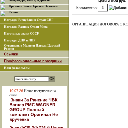
Цена
2 500
Литература, книги, журналы.
руб.
Фрачные Знаки. Брелки. Заколки.
Количество:
Разное
Награды Республик и Стран СНГ
ОРГАНИЗАЦИЯ ДОГОВОРА О К
Награды Разных Стран Мира
Нагрудные знаки СССР
Награды ДНР и ЛНР
Сувенирные Муляжи Наград Царской
России
Ссылки
Профессиональные праздники
Наш фотоальбом
10.07.26
Новое поступление на
сайте...
Знаки За Ранение ЧВК
Вагнер РМС WAGNER
GROUP Полный
комплект Оригинал Не
вручёнка
Знак ФСБ РФ "26-й Центр