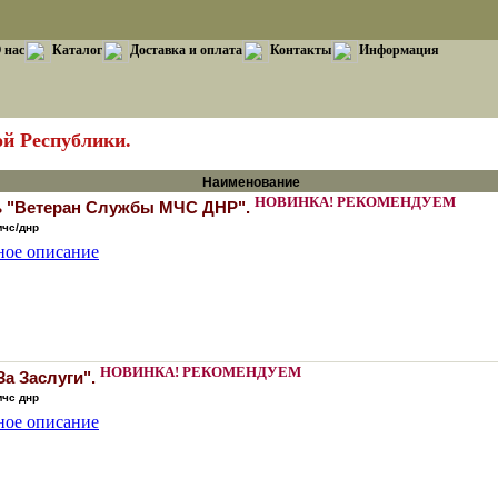
 нас
Каталог
Доставка и оплата
Контакты
Информация
й Республики.
Наименование
НОВИНКА!
РЕКОМЕНДУЕМ
 "Ветеран Службы МЧС ДНР".
мчс/днр
ное описание
НОВИНКА!
РЕКОМЕНДУЕМ
За Заслуги".
мчс днр
ное описание