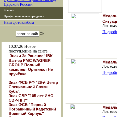
Царской России
Ссылки
Медаль
Профессиональные праздники
Ситуац
Наш фотоальбом
Лот:
004/
Подроб
10.07.26
Новое
поступление на сайте...
Знаки За Ранение ЧВК
Вагнер РМС WAGNER
Медаль 
GROUP Полный
Лот:
002/
комплект Оригинал Не
Подроб
вручёнка
Знак ФСБ РФ "26-й Центр
Специальной Связи.
Куба".
Знак СВР "105 лет ИНО-
СВР-ПГУ"
Знак ФСБ "Первый
Медаль 
Пограничный Кадетский
Лот:
001/
Военный Корпус."