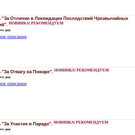
 "За Отличие в Ликвидации Последствий Чрезвычайных
НОВИНКА!
РЕКОМЕНДУЕМ
ий".
мчс днр
ное описание
НОВИНКА!
РЕКОМЕНДУЕМ
"За Отвагу на Пожаре".
мчс днр
ное описание
НОВИНКА!
РЕКОМЕНДУЕМ
"За Участие в Параде".
мчс днр