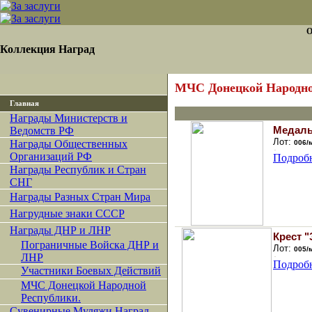
О
Коллекция Наград
МЧС Донецкой Народно
Главная
Награды Министерств и
Медаль
Ведомств РФ
Лот:
Награды Общественных
006/
Организаций РФ
Подроб
Награды Республик и Стран
СНГ
Награды Разных Стран Мира
Нагрудные знаки СССР
Награды ДНР и ЛНР
Крест "
Пограничные Войска ДНР и
Лот:
005/
ЛНР
Подроб
Участники Боевых Действий
МЧС Донецкой Народной
Республики.
Сувенирные Муляжи Наград