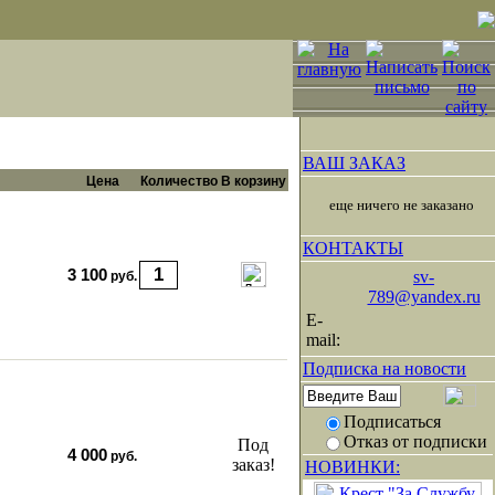
ВАШ ЗАКАЗ
Цена
Количество
В корзину
еще ничего не заказано
КОНТАКТЫ
3 100
sv-
руб.
789@yandex.ru
E-
mail:
Подписка на новости
Подписаться
Отказ от подписки
Под
4 000
руб.
заказ!
НОВИНКИ: