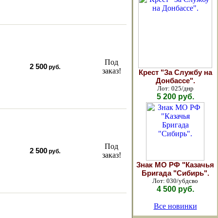
Под
2 500
руб.
заказ!
Крест "За Службу на
Донбассе".
Лот: 025/днр
5 200 руб.
Под
2 500
руб.
заказ!
Знак МО РФ "Казачья
Бригада "Сибирь".
Лот: 030/убдсво
4 500 руб.
Все новинки