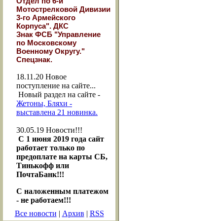
Отдел по 6-й
Мотострелковой Дивизии
3-го Армейского
Корпуса". ДКС
Знак ФСБ "Управление
по Московскому
Военному Округу."
Спецзнак.
18.11.20
Новое
поступление на сайте...
Новый раздел на сайте -
Жетоны, Бляхи -
выставлена 21 новинка.
30.05.19
Новости!!!
С 1 июня 2019 года сайт
работает только по
предоплате на карты СБ,
Тинькофф или
ПочтаБанк!!!
С наложенным платежом
- не работаем!!!
Все новости
|
Архив
|
RSS